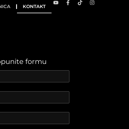
NICA
KONTAKT
punite formu