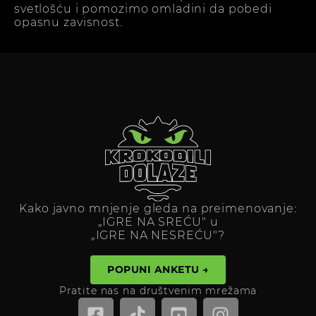
svetlošću i pomozimo omladini da pobedi
opasnu zavisnost.
Kako javno mnjenje gleda na preimenovanje:
„IGRE NA SREĆU" u
„IGRE NA NESREĆU"?
POPUNI ANKETU →
Pratite nas na društvenim mrežama