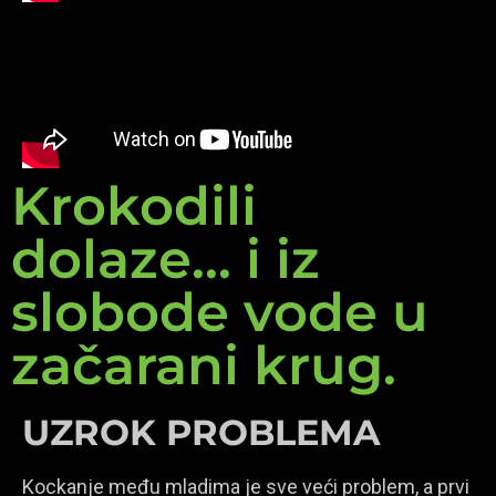
Krokodili
dolaze... i iz
slobode vode u
začarani krug.
UZROK PROBLEMA
Kockanje među mladima je sve veći problem, a prvi