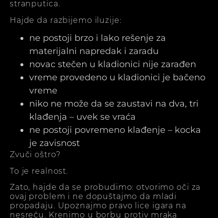
stranputica.
Hajde da razbijemo iluzije:
ne postoji brzo i lako rešenje za
materijalni napredak i zaradu
novac stečen u kladionici nije zarađen
vreme provedeno u kladionici je bačeno
vreme
niko ne može da se zaustavi na dva, tri
klađenja – uvek se vraća
ne postoji povremeno klađenje – kocka
je zavisnost
Zvuči oštro?
To je realnost.
Zato, hajde da se probudimo: otvorimo oči za
ovaj problem i ne dopuštajmo da mladi
propadaju. Upoznajmo pravo lice igara na
nesreću. Krenimo u borbu protiv mraka