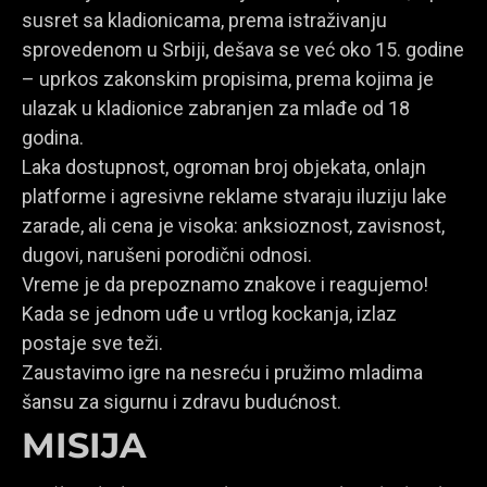
susret sa kladionicama, prema istraživanju
sprovedenom u Srbiji, dešava se već oko 15. godine
– uprkos zakonskim propisima, prema kojima je
ulazak u kladionice zabranjen za mlađe od 18
godina.
Laka dostupnost, ogroman broj objekata, onlajn
platforme i agresivne reklame stvaraju iluziju lake
zarade, ali cena je visoka: anksioznost, zavisnost,
dugovi, narušeni porodični odnosi.
Vreme je da prepoznamo znakove i reagujemo!
Kada se jednom uđe u vrtlog kockanja, izlaz
postaje sve teži.
Zaustavimo igre na nesreću i pružimo mladima
šansu za sigurnu i zdravu budućnost.
MISIJA