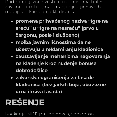
Podizanje javne svesti o opasnostima bolesti
zavisnosti i uticaj na smanjenje agresivnih
medijskih kampanja kladionica:
promena prihvaćenog naziva “Igre na
sreću” u “Igre na nesreću” (prvo u
žargonu, posle i službeno)
molba javnim ličnostima da ne
učestvuju u reklamiranju kladionica
zaustavljanje mehanizma nagovaranja
na klađenje kroz nuđenje bonusa
dobrodošlice
zakonska ograničenja za fasade
kladionica (bez jarkih boja, obavezne
crna ili siva fasada)
REŠENJE
Kockanje NIJE put do novca, već opasna