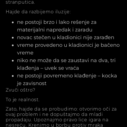
stranputica.
Hajde da razbijemo iluzije:
ne postoji brzo i lako rešenje za
materijalni napredak i zaradu
novac stečen u kladionici nije zarađen
vreme provedeno u kladionici je bačeno
vreme
niko ne može da se zaustavi na dva, tri
klađenja – uvek se vraća
ne postoji povremeno klađenje – kocka
je zavisnost
Zvuči oštro?
To je realnost.
Zato, hajde da se probudimo: otvorimo oči za
ovaj problem i ne dopuštajmo da mladi
propadaju. Upoznajmo pravo lice igara na
nesreću. Krenimo u borbu protiv mraka