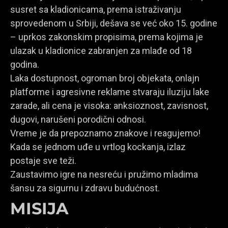
susret sa kladionicama, prema istraživanju
sprovedenom u Srbiji, dešava se već oko 15. godine
– uprkos zakonskim propisima, prema kojima je
ulazak u kladionice zabranjen za mlađe od 18
godina.
Laka dostupnost, ogroman broj objekata, onlajn
platforme i agresivne reklame stvaraju iluziju lake
zarade, ali cena je visoka: anksioznost, zavisnost,
dugovi, narušeni porodični odnosi.
Vreme je da prepoznamo znakove i reagujemo!
Kada se jednom uđe u vrtlog kockanja, izlaz
postaje sve teži.
Zaustavimo igre na nesreću i pružimo mladima
šansu za sigurnu i zdravu budućnost.
MISIJA