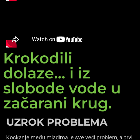
Krokodili
dolaze... i iz
slobode vode u
začarani krug.
UZROK PROBLEMA
Kockanje među mladima je sve veći problem, a prvi