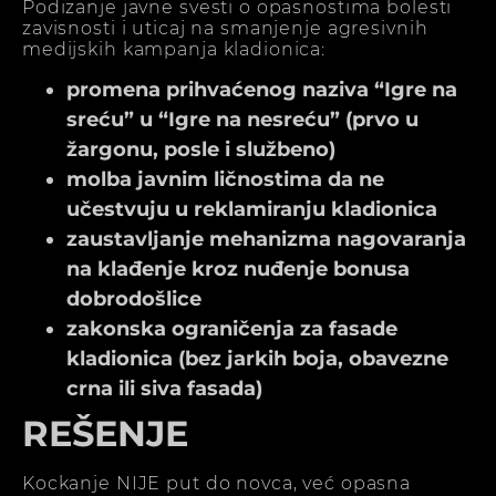
Podizanje javne svesti o opasnostima bolesti
zavisnosti i uticaj na smanjenje agresivnih
medijskih kampanja kladionica:
promena prihvaćenog naziva “Igre na
sreću” u “Igre na nesreću” (prvo u
žargonu, posle i službeno)
molba javnim ličnostima da ne
učestvuju u reklamiranju kladionica
zaustavljanje mehanizma nagovaranja
na klađenje kroz nuđenje bonusa
dobrodošlice
zakonska ograničenja za fasade
kladionica (bez jarkih boja, obavezne
crna ili siva fasada)
REŠENJE
Kockanje NIJE put do novca, već opasna