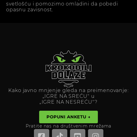
svetlošću i pomozimo omladini da pobedi
opasnu zavisnost.
Kako javno mnjenje gleda na preimenovanje:
„IGRE NA SREĆU" u
„IGRE NA NESREĆU"?
POPUNI ANKETU →
Pratite nas na društvenim mrežama