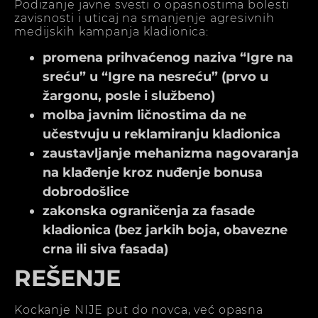
Podizanje javne svesti o opasnostima bolesti
zavisnosti i uticaj na smanjenje agresivnih
medijskih kampanja kladionica:
promena prihvaćenog naziva “Igre na
sreću” u “Igre na nesreću” (prvo u
žargonu, posle i službeno)
molba javnim ličnostima da ne
učestvuju u reklamiranju kladionica
zaustavljanje mehanizma nagovaranja
na klađenje kroz nuđenje bonusa
dobrodošlice
zakonska ograničenja za fasade
kladionica (bez jarkih boja, obavezne
crna ili siva fasada)
REŠENJE
Kockanje NIJE put do novca, već opasna