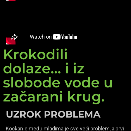
Krokodili
dolaze... i iz
slobode vode u
začarani krug.
UZROK PROBLEMA
Kockanje među mladima je sve veći problem, a prvi