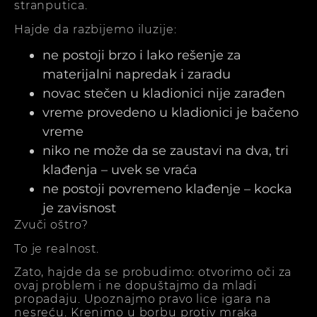
stranputica.
Hajde da razbijemo iluzije:
ne postoji brzo i lako rešenje za
materijalni napredak i zaradu
novac stečen u kladionici nije zarađen
vreme provedeno u kladionici je bačeno
vreme
niko ne može da se zaustavi na dva, tri
klađenja – uvek se vraća
ne postoji povremeno klađenje – kocka
je zavisnost
Zvuči oštro?
To je realnost.
Zato, hajde da se probudimo: otvorimo oči za
ovaj problem i ne dopuštajmo da mladi
propadaju. Upoznajmo pravo lice igara na
nesreću. Krenimo u borbu protiv mraka