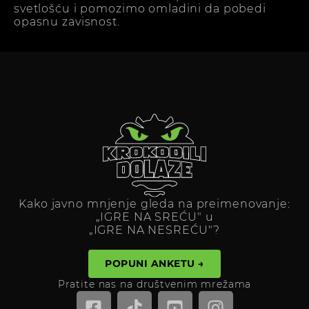
svetlošću i pomozimo omladini da pobedi
opasnu zavisnost.
Kako javno mnjenje gleda na preimenovanje:
„IGRE NA SREĆU" u
„IGRE NA NESREĆU"?
POPUNI ANKETU →
Pratite nas na društvenim mrežama