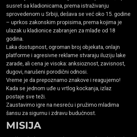
susret sa kladionicama, prema istraživanju
sprovedenom u Srbiji, dešava se već oko 15. godine
– uprkos zakonskim propisima, prema kojima je
ulazak u kladionice zabranjen za mlađe od 18
godina.
Laka dostupnost, ogroman broj objekata, onlajn
platforme i agresivne reklame stvaraju iluziju lake
zarade, ali cena je visoka: anksioznost, zavisnost,
dugovi, narušeni porodični odnosi.
Vreme je da prepoznamo znakove i reagujemo!
Kada se jednom uđe u vrtlog kockanja, izlaz
postaje sve teži.
Zaustavimo igre na nesreću i pružimo mladima
šansu za sigurnu i zdravu budućnost.
MISIJA