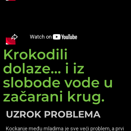
Krokodili
dolaze... i iz
slobode vode u
začarani krug.
UZROK PROBLEMA
Kockanje među mladima je sve veći problem, a prvi