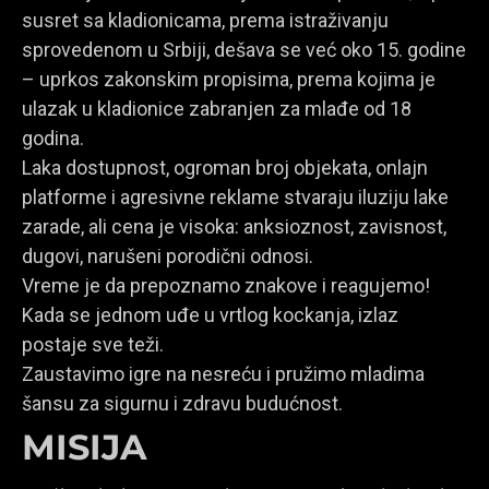
susret sa kladionicama, prema istraživanju
sprovedenom u Srbiji, dešava se već oko 15. godine
– uprkos zakonskim propisima, prema kojima je
ulazak u kladionice zabranjen za mlađe od 18
godina.
Laka dostupnost, ogroman broj objekata, onlajn
platforme i agresivne reklame stvaraju iluziju lake
zarade, ali cena je visoka: anksioznost, zavisnost,
dugovi, narušeni porodični odnosi.
Vreme je da prepoznamo znakove i reagujemo!
Kada se jednom uđe u vrtlog kockanja, izlaz
postaje sve teži.
Zaustavimo igre na nesreću i pružimo mladima
šansu za sigurnu i zdravu budućnost.
MISIJA