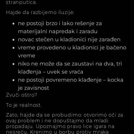
stranputica.
Hajde da razbijemo iluzije:
ne postoji brzo i lako rešenje za
materijalni napredak i zaradu
novac stečen u kladionici nije zarađen
vreme provedeno u kladionici je bačeno
vreme
niko ne može da se zaustavi na dva, tri
klađenja – uvek se vraća
ne postoji povremeno klađenje – kocka
je zavisnost
Zvuči oštro?
To je realnost.
Zato, hajde da se probudimo: otvorimo oči za
ovaj problem i ne dopuštajmo da mladi
propadaju. Upoznajmo pravo lice igara na
nesreću. Krenimo u borbu protiv mraka