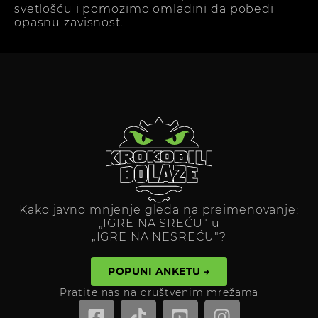
svetlošću i pomozimo omladini da pobedi
opasnu zavisnost.
Kako javno mnjenje gleda na preimenovanje:
„IGRE NA SREĆU" u
„IGRE NA NESREĆU"?
POPUNI ANKETU →
Pratite nas na društvenim mrežama