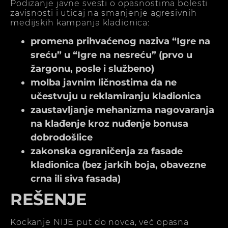
Podizanje javne svesti o opasnostima bolesti
zavisnosti i uticaj na smanjenje agresivnih
medijskih kampanja kladionica:
promena prihvaćenog naziva “Igre na
sreću” u “Igre na nesreću” (prvo u
žargonu, posle i službeno)
molba javnim ličnostima da ne
učestvuju u reklamiranju kladionica
zaustavljanje mehanizma nagovaranja
na klađenje kroz nuđenje bonusa
dobrodošlice
zakonska ograničenja za fasade
kladionica (bez jarkih boja, obavezne
crna ili siva fasada)
REŠENJE
Kockanje NIJE put do novca, već opasna