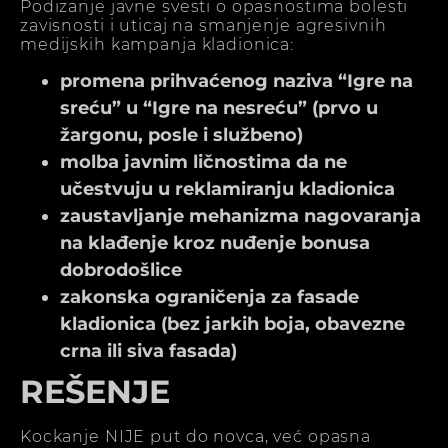
Podizanje javne svesti o opasnostima bolesti
zavisnosti i uticaj na smanjenje agresivnih
medijskih kampanja kladionica:
promena prihvaćenog naziva “Igre na
sreću” u “Igre na nesreću” (prvo u
žargonu, posle i službeno)
molba javnim ličnostima da ne
učestvuju u reklamiranju kladionica
zaustavljanje mehanizma nagovaranja
na klađenje kroz nuđenje bonusa
dobrodošlice
zakonska ograničenja za fasade
kladionica (bez jarkih boja, obavezne
crna ili siva fasada)
REŠENJE
Kockanje NIJE put do novca, već opasna