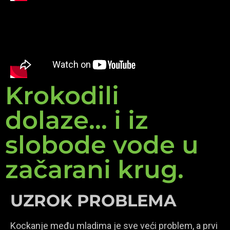
Krokodili
dolaze... i iz
slobode vode u
začarani krug.
UZROK PROBLEMA
Kockanje među mladima je sve veći problem, a prvi