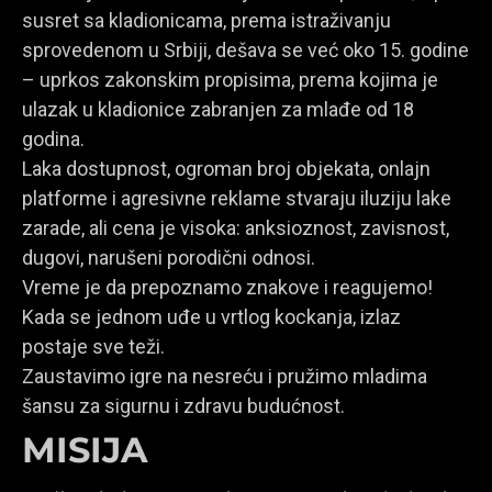
susret sa kladionicama, prema istraživanju
sprovedenom u Srbiji, dešava se već oko 15. godine
– uprkos zakonskim propisima, prema kojima je
ulazak u kladionice zabranjen za mlađe od 18
godina.
Laka dostupnost, ogroman broj objekata, onlajn
platforme i agresivne reklame stvaraju iluziju lake
zarade, ali cena je visoka: anksioznost, zavisnost,
dugovi, narušeni porodični odnosi.
Vreme je da prepoznamo znakove i reagujemo!
Kada se jednom uđe u vrtlog kockanja, izlaz
postaje sve teži.
Zaustavimo igre na nesreću i pružimo mladima
šansu za sigurnu i zdravu budućnost.
MISIJA