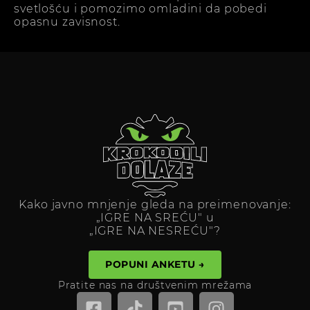
svetlošću i pomozimo omladini da pobedi
opasnu zavisnost.
Kako javno mnjenje gleda na preimenovanje:
„IGRE NA SREĆU" u
„IGRE NA NESREĆU"?
POPUNI ANKETU →
Pratite nas na društvenim mrežama