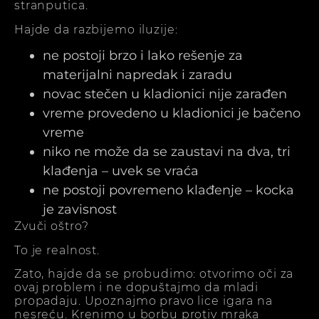
stranputica.
Hajde da razbijemo iluzije:
ne postoji brzo i lako rešenje za
materijalni napredak i zaradu
novac stečen u kladionici nije zarađen
vreme provedeno u kladionici je bačeno
vreme
niko ne može da se zaustavi na dva, tri
klađenja – uvek se vraća
ne postoji povremeno klađenje – kocka
je zavisnost
Zvuči oštro?
To je realnost.
Zato, hajde da se probudimo: otvorimo oči za
ovaj problem i ne dopuštajmo da mladi
propadaju. Upoznajmo pravo lice igara na
nesreću. Krenimo u borbu protiv mraka