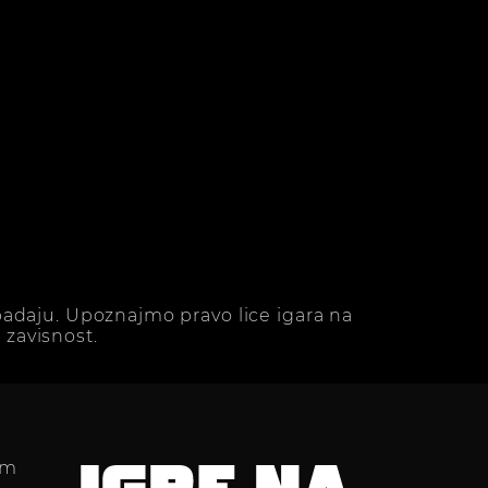
adaju. Upoznajmo pravo lice igara na
zavisnost.
im