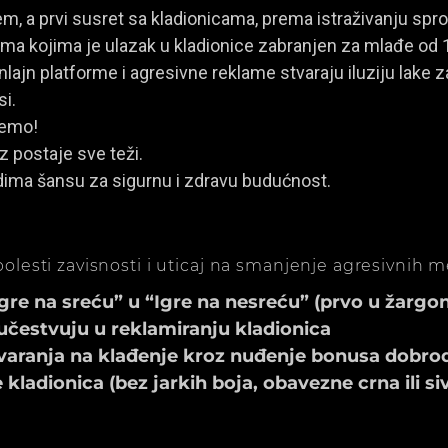
, a prvi susret sa kladionicama, prema istraživanju spro
a kojima je ulazak u kladionice zabranjen za mlađe od 
ajn platforme i agresivne reklame stvaraju iluziju lake za
si.
jemo!
z postaje sve teži.
dima šansu za sigurnu i zdravu budućnost.
olesti zavisnosti i uticaj na smanjenje agresivnih 
e na sreću” u “Igre na nesreću” (prvo u žargonu
učestvuju u reklamiranju kladionica
aranja na klađenje kroz nuđenje bonusa dobrod
ladionica (bez jarkih boja, obavezne crna ili si