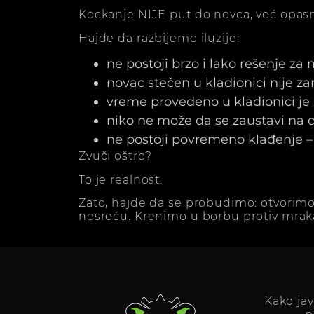
Kockanje NIJE put do novca, već opasn
Hajde da razbijemo iluzije:
ne postoji brzo i lako rešenje za
novac stečen u kladionici nije z
vreme provedeno u kladionici j
niko ne može da se zaustavi na dv
ne postoji povremeno klađenje – 
Zvuči oštro?
To je realnost.
Zato, hajde da se probudimo: otvorimo
nesreću. Krenimo u borbu protiv mrak
Kako ja