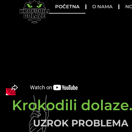
POČETNA
O NAMA
NO
Krokodili dolaze.
UZROK PROBLEMA