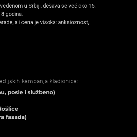
vedenom u Srbiji, dešava se već oko 15.
18 godina.
rade, ali cena je visoka: anksioznost,
medijskih kampanja kladionica:
, posle i službeno)
ošlice
va fasada)