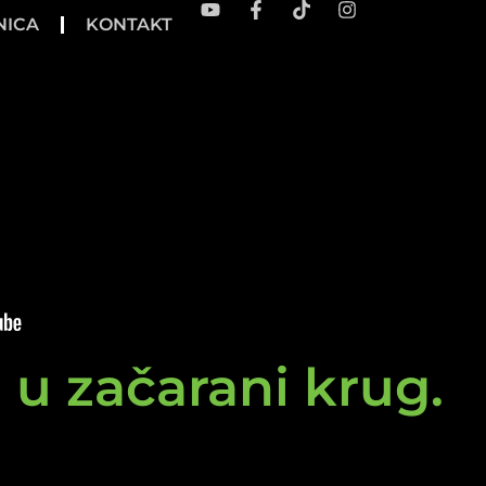
NICA
KONTAKT
e u začarani krug.