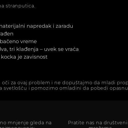
a stranputica.
 materijalni napredak i zaradu
arađen
e bačeno vreme
a, tri klađenja – uvek se vraća
kocka je zavisnost
 oči za ovaj problem i ne dopuštajmo da mladi prop
a svetlošću i pomozimo omladini da pobedi opasnu 
vno mnjenje gleda na
Pratite nas na društven