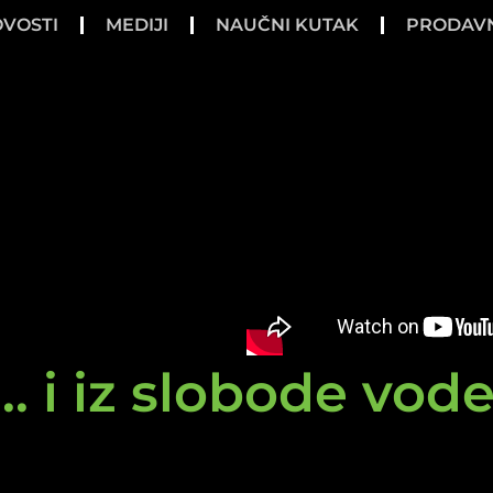
VOSTI
MEDIJI
NAUČNI KUTAK
PRODAV
.. i iz slobode vod