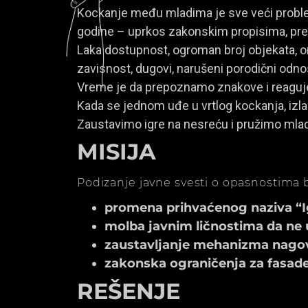
Kockanje među mladima je sve veći problem
godine – uprkos zakonskim propisima, prem
Laka dostupnost, ogroman broj objekata, onl
zavisnost, dugovi, narušeni porodični odno
Vreme je da prepoznamo znakove i reagu
Kada se jednom uđe u vrtlog kockanja, izla
Zaustavimo igre na nesreću i pružimo mla
MISIJA
Podizanje javne svesti o opasnostima b
promena prihvaćenog naziva “Igr
molba javnim ličnostima da ne 
zaustavljanje mehanizma nagov
zakonska ograničenja za fasade k
REŠENJE