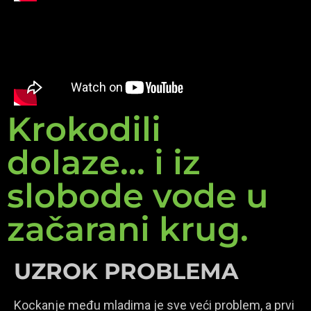
Krokodili
dolaze... i iz
slobode vode u
začarani krug.
UZROK PROBLEMA
Kockanje među mladima je sve veći problem, a prvi