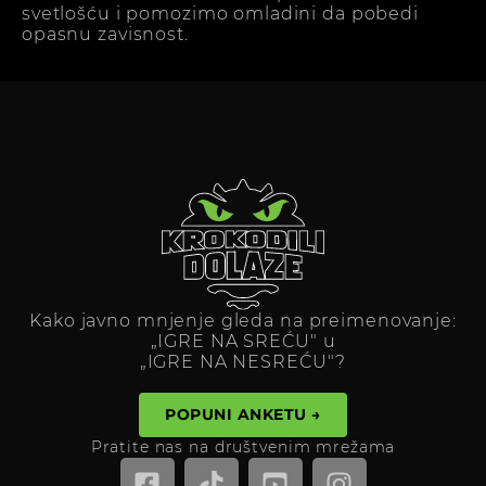
svetlošću i pomozimo omladini da pobedi
opasnu zavisnost.
Kako javno mnjenje gleda na preimenovanje:
„IGRE NA SREĆU" u
„IGRE NA NESREĆU"?
POPUNI ANKETU →
Pratite nas na društvenim mrežama