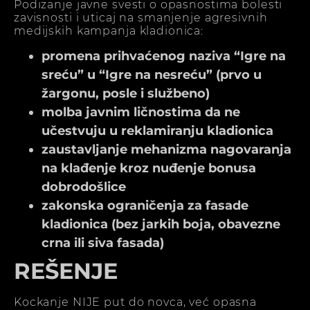
Podizanje javne svesti o opasnostima bolesti
zavisnosti i uticaj na smanjenje agresivnih
medijskih kampanja kladionica:
promena prihvaćenog naziva “Igre na
sreću” u “Igre na nesreću” (prvo u
žargonu, posle i službeno)
molba javnim ličnostima da ne
učestvuju u reklamiranju kladionica
zaustavljanje mehanizma nagovaranja
na klađenje kroz nuđenje bonusa
dobrodošlice
zakonska ograničenja za fasade
kladionica (bez jarkih boja, obavezne
crna ili siva fasada)
REŠENJE
Kockanje NIJE put do novca, već opasna