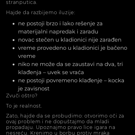
stranputica.
Hajde da razbijemo iluzije:
ne postoji brzo i lako rešenje za
materijalni napredak i zaradu
novac stečen u kladionici nije zarađen
vreme provedeno u kladionici je bačeno
vreme
niko ne može da se zaustavi na dva, tri
klađenja – uvek se vraća
ne postoji povremeno klađenje – kocka
je zavisnost
Zvuči oštro?
To je realnost.
Zato, hajde da se probudimo: otvorimo oči za
ovaj problem i ne dopuštajmo da mladi
propadaju. Upoznajmo pravo lice igara na
nesreću. Krenimo u borbu protiv mraka