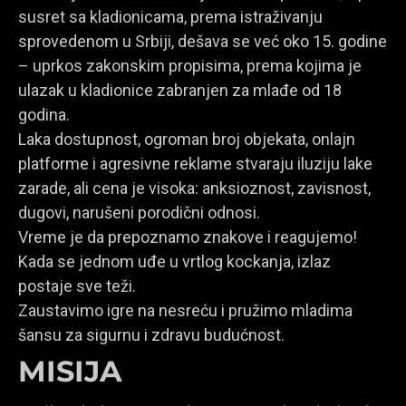
susret sa kladionicama, prema istraživanju
sprovedenom u Srbiji, dešava se već oko 15. godine
– uprkos zakonskim propisima, prema kojima je
ulazak u kladionice zabranjen za mlađe od 18
godina.
Laka dostupnost, ogroman broj objekata, onlajn
platforme i agresivne reklame stvaraju iluziju lake
zarade, ali cena je visoka: anksioznost, zavisnost,
dugovi, narušeni porodični odnosi.
Vreme je da prepoznamo znakove i reagujemo!
Kada se jednom uđe u vrtlog kockanja, izlaz
postaje sve teži.
Zaustavimo igre na nesreću i pružimo mladima
šansu za sigurnu i zdravu budućnost.
MISIJA