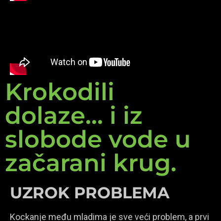
Krokodili
dolaze... i iz
slobode vode u
začarani krug.
UZROK PROBLEMA
Kockanje među mladima je sve veći problem, a prvi