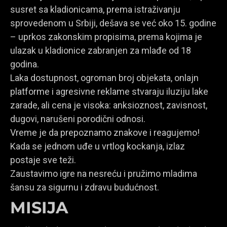
susret sa kladionicama, prema istraživanju
sprovedenom u Srbiji, dešava se već oko 15. godine
– uprkos zakonskim propisima, prema kojima je
ulazak u kladionice zabranjen za mlađe od 18
godina.
Laka dostupnost, ogroman broj objekata, onlajn
platforme i agresivne reklame stvaraju iluziju lake
zarade, ali cena je visoka: anksioznost, zavisnost,
dugovi, narušeni porodični odnosi.
Vreme je da prepoznamo znakove i reagujemo!
Kada se jednom uđe u vrtlog kockanja, izlaz
postaje sve teži.
Zaustavimo igre na nesreću i pružimo mladima
šansu za sigurnu i zdravu budućnost.
MISIJA