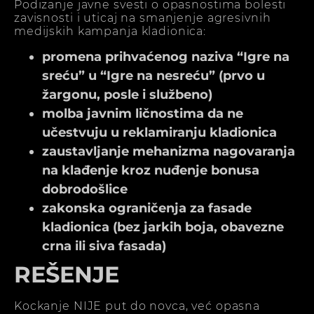
Podizanje javne svesti o opasnostima bolesti
zavisnosti i uticaj na smanjenje agresivnih
medijskih kampanja kladionica:
promena prihvaćenog naziva “Igre na
sreću” u “Igre na nesreću” (prvo u
žargonu, posle i službeno)
molba javnim ličnostima da ne
učestvuju u reklamiranju kladionica
zaustavljanje mehanizma nagovaranja
na klađenje kroz nuđenje bonusa
dobrodošlice
zakonska ograničenja za fasade
kladionica (bez jarkih boja, obavezne
crna ili siva fasada)
REŠENJE
Kockanje NIJE put do novca, već opasna