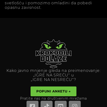
svetlošću i pomozimo omladini da pobedi
opasnu zavisnost.
Kako javno mnjenje gleda na preimenovanje:
„IGRE NA SREĆU" u
„IGRE NA NESREĆU"?
POPUNI ANKETU →
Pratite nas na društvenim mrežama