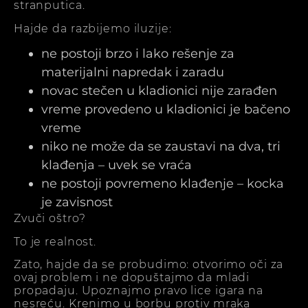
stranputica.
Hajde da razbijemo iluzije:
ne postoji brzo i lako rešenje za
materijalni napredak i zaradu
novac stečen u kladionici nije zarađen
vreme provedeno u kladionici je bačeno
vreme
niko ne može da se zaustavi na dva, tri
klađenja – uvek se vraća
ne postoji povremeno klađenje – kocka
je zavisnost
Zvuči oštro?
To je realnost.
Zato, hajde da se probudimo: otvorimo oči za
ovaj problem i ne dopuštajmo da mladi
propadaju. Upoznajmo pravo lice igara na
nesreću. Krenimo u borbu protiv mraka