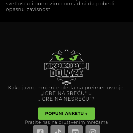
svetlošću i pomozimo omladini da pobedi
opasnu zavisnost.
Kako javno mnjenje gleda na preimenovanje:
„IGRE NA SREĆU" u
„IGRE NA NESREĆU"?
POPUNI ANKETU →
Pratite nas na društvenim mrežama