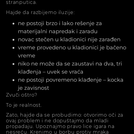
stranputica.
Hajde da razbijemo iluzije:
ne postoji brzo i lako rešenje za
materijalni napredak i zaradu
novac stečen u kladionici nije zarađen
vreme provedeno u kladionici je bačeno
vreme
niko ne može da se zaustavi na dva, tri
klađenja – uvek se vraća
ne postoji povremeno klađenje – kocka
je zavisnost
Zvuči oštro?
To je realnost.
Zato, hajde da se probudimo: otvorimo oči za
ovaj problem i ne dopuštajmo da mladi
propadaju. Upoznajmo pravo lice igara na
nesreću. Krenimo u borbu protiv mraka