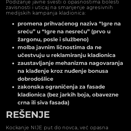
Podizanje javne svesti o opasnostima bolesti
zavisnosti i uticaj na smanjenje agresivnih
medijskih kampanja kladionica:
promena prihvaćenog naziva “Igre na
sreću” u “Igre na nesreću” (prvo u
žargonu, posle i službeno)
molba javnim ličnostima da ne
učestvuju u reklamiranju kladionica
zaustavljanje mehanizma nagovaranja
na klađenje kroz nuđenje bonusa
dobrodošlice
zakonska ograničenja za fasade
kladionica (bez jarkih boja, obavezne
crna ili siva fasada)
REŠENJE
Kockanje NIJE put do novca, već opasna