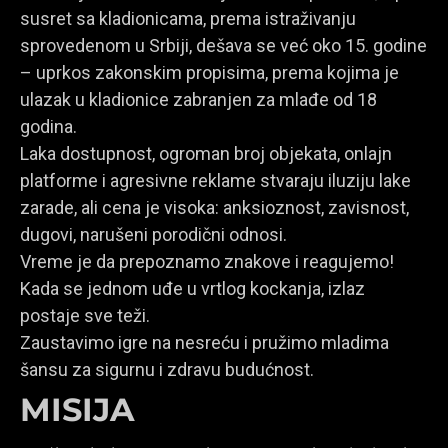
susret sa kladionicama, prema istraživanju
sprovedenom u Srbiji, dešava se već oko 15. godine
– uprkos zakonskim propisima, prema kojima je
ulazak u kladionice zabranjen za mlađe od 18
godina.
Laka dostupnost, ogroman broj objekata, onlajn
platforme i agresivne reklame stvaraju iluziju lake
zarade, ali cena je visoka: anksioznost, zavisnost,
dugovi, narušeni porodični odnosi.
Vreme je da prepoznamo znakove i reagujemo!
Kada se jednom uđe u vrtlog kockanja, izlaz
postaje sve teži.
Zaustavimo igre na nesreću i pružimo mladima
šansu za sigurnu i zdravu budućnost.
MISIJA