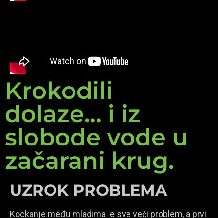
Krokodili
dolaze... i iz
slobode vode u
začarani krug.
UZROK PROBLEMA
Kockanje među mladima je sve veći problem, a prvi