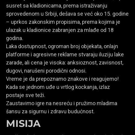
susret sa kladionicama, prema istraživanju
sprovedenom u Srbiji, dešava se već oko 15. godine
– uprkos zakonskim propisima, prema kojima je
ulazak u kladionice zabranjen za mlađe od 18
godina.
Laka dostupnost, ogroman broj objekata, onlajn
platforme i agresivne reklame stvaraju iluziju lake
zarade, ali cena je visoka: anksioznost, zavisnost,
dugovi, narušeni porodični odnosi.
Vreme je da prepoznamo znakove i reagujemo!
Kada se jednom uđe u vrtlog kockanja, izlaz
postaje sve teži.
Zaustavimo igre na nesreću i pružimo mladima
šansu za sigurnu i zdravu budućnost.
MISIJA