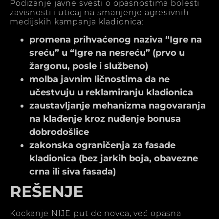
Podizanje javne svesti o opasnostima bolesti
zavisnosti i uticaj na smanjenje agresivnih
medijskih kampanja kladionica:
promena prihvaćenog naziva “Igre na
sreću” u “Igre na nesreću” (prvo u
žargonu, posle i službeno)
molba javnim ličnostima da ne
učestvuju u reklamiranju kladionica
zaustavljanje mehanizma nagovaranja
na klađenje kroz nuđenje bonusa
dobrodošlice
zakonska ograničenja za fasade
kladionica (bez jarkih boja, obavezne
crna ili siva fasada)
REŠENJE
Kockanje NIJE put do novca, već opasna