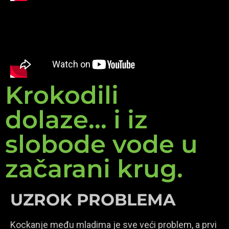
Krokodili
dolaze... i iz
slobode vode u
začarani krug.
UZROK PROBLEMA
Kockanje među mladima je sve veći problem, a prvi