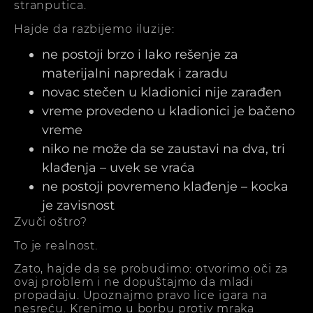
stranputica.
Hajde da razbijemo iluzije:
ne postoji brzo i lako rešenje za
materijalni napredak i zaradu
novac stečen u kladionici nije zarađen
vreme provedeno u kladionici je bačeno
vreme
niko ne može da se zaustavi na dva, tri
klađenja – uvek se vraća
ne postoji povremeno klađenje – kocka
je zavisnost
Zvuči oštro?
To je realnost.
Zato, hajde da se probudimo: otvorimo oči za
ovaj problem i ne dopuštajmo da mladi
propadaju. Upoznajmo pravo lice igara na
nesreću. Krenimo u borbu protiv mraka