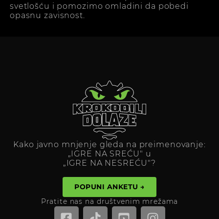
svetlošću i pomozimo omladini da pobedi
opasnu zavisnost.
Kako javno mnjenje gleda na preimenovanje:
„IGRE NA SREĆU" u
„IGRE NA NESREĆU"?
POPUNI ANKETU →
Pratite nas na društvenim mrežama