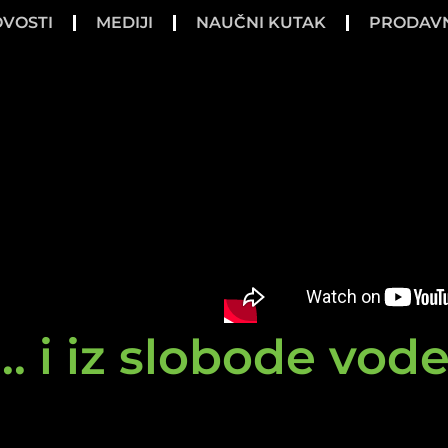
VOSTI
MEDIJI
NAUČNI KUTAK
PRODAV
.. i iz slobode vod