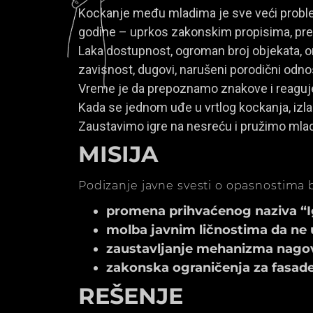
Kockanje među mladima je sve veći problem
godine – uprkos zakonskim propisima, prem
Laka dostupnost, ogroman broj objekata, onl
zavisnost, dugovi, narušeni porodični odno
Vreme je da prepoznamo znakove i reagu
Kada se jednom uđe u vrtlog kockanja, izla
Zaustavimo igre na nesreću i pružimo mla
MISIJA
Podizanje javne svesti o opasnostima b
promena prihvaćenog naziva “Igr
molba javnim ličnostima da ne 
zaustavljanje mehanizma nagov
zakonska ograničenja za fasade k
REŠENJE