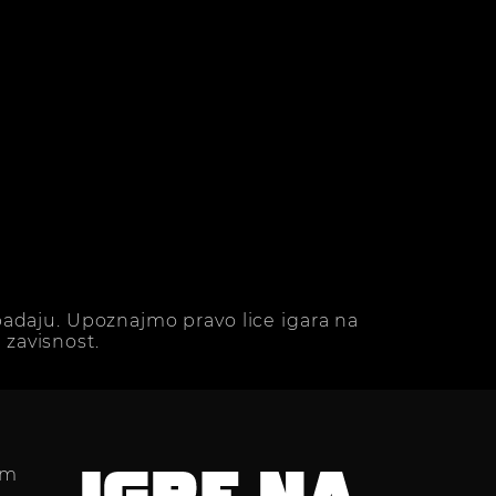
adaju. Upoznajmo pravo lice igara na
zavisnost.
im