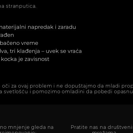
a stranputica.
 materijalni napredak i zaradu
arađen
e bačeno vreme
a, tri klađenja – uvek se vraća
kocka je zavisnost
 oči za ovaj problem i ne dopuštajmo da mladi prop
a svetlošću i pomozimo omladini da pobedi opasnu 
vno mnjenje gleda na
Pratite nas na društven
reimenovanje:
mrežama