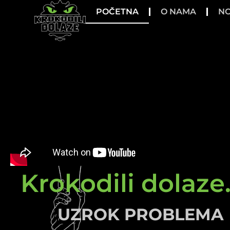
POČETNA
O NAMA
NO
Krokodili dolaze.
UZROK PROBLEMA