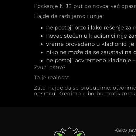
Kockanje NIJE put do novca, već opasn
Hajde da razbijemo iluzije:
ne postoji brzo i lako rešenje za
novac stečen u kladionici nije z
vreme provedeno u kladionici j
niko ne može da se zaustavi na dv
ne postoji povremeno klađenje – 
Zvuči oštro?
To je realnost.
Zato, hajde da se probudimo: otvorimo
nesreću. Krenimo u borbu protiv mrak
Kako ja
p