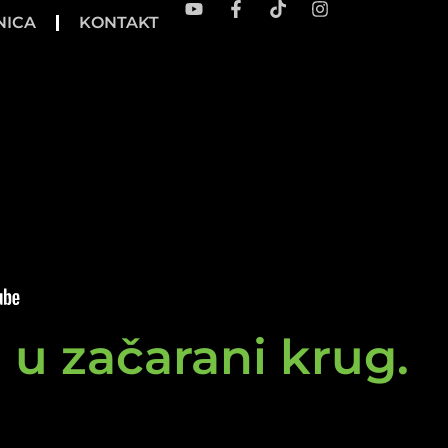
NICA
KONTAKT
e u začarani krug.