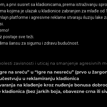
, a prvi susret sa kladionicama, prema istraživanju spro
a kojima je ulazak u kladionice zabranjen za mlađe od 
ajn platforme i agresivne reklame stvaraju iluziju lake za
si.
jemo!
z postaje sve teži.
dima šansu za sigurnu i zdravu budućnost.
olesti zavisnosti i uticaj na smanjenje agresivnih 
e na sreću” u “Igre na nesreću” (prvo u žargonu
učestvuju u reklamiranju kladionica
aranja na klađenje kroz nuđenje bonusa dobrod
ladionica (bez jarkih boja, obavezne crna ili si