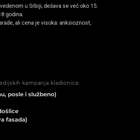
vedenom u Srbiji, dešava se već oko 15.
18 godina.
rade, ali cena je visoka: anksioznost,
medijskih kampanja kladionica:
, posle i službeno)
ošlice
va fasada)