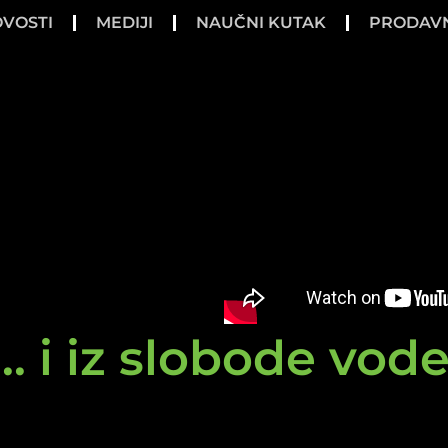
VOSTI
MEDIJI
NAUČNI KUTAK
PRODAV
.. i iz slobode vod