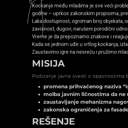
Kockanje među mladima je sve veći problem
godine – uprkos zakonskim propisima, prem
Laka dostupnost, ogroman broj objekata, onl
zavisnost, dugovi, narušeni porodični odno
Vreme je da prepoznamo znakove i reagu
Kada se jednom uđe u vrtlog kockanja, izla
Zaustavimo igre na nesreću i pružimo mla
MISIJA
Podizanje javne svesti o opasnostima b
promena prihvaćenog naziva “Igr
molba javnim ličnostima da ne 
zaustavljanje mehanizma nagov
zakonska ograničenja za fasade k
REŠENJE