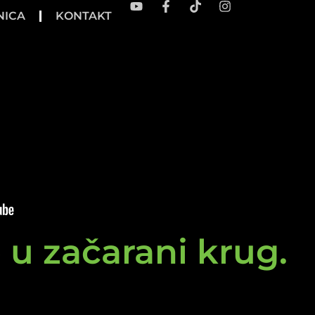
NICA
KONTAKT
e u začarani krug.