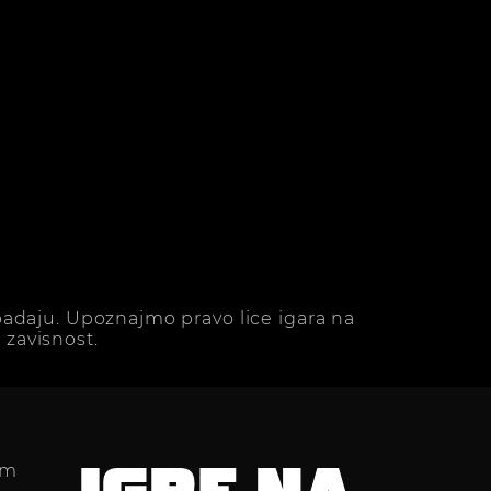
adaju. Upoznajmo pravo lice igara na
zavisnost.
im