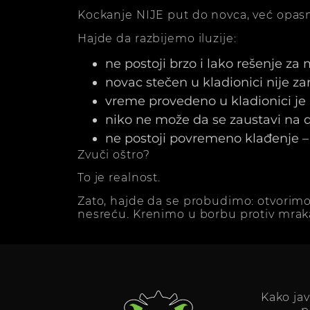
Kockanje NIJE put do novca, već opasn
Hajde da razbijemo iluzije:
ne postoji brzo i lako rešenje za
novac stečen u kladionici nije z
vreme provedeno u kladionici j
niko ne može da se zaustavi na dv
ne postoji povremeno klađenje – 
Zvuči oštro?
To je realnost.
Zato, hajde da se probudimo: otvorimo
nesreću. Krenimo u borbu protiv mrak
Kako ja