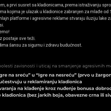
, a prvi susret sa kladionicama, prema istraživanju spro
a kojima je ulazak u kladionice zabranjen za mlađe od 
ajn platforme i agresivne reklame stvaraju iluziju lake za
si.
jemo!
z postaje sve teži.
dima šansu za sigurnu i zdravu budućnost.
olesti zavisnosti i uticaj na smanjenje agresivnih 
e na sreću” u “Igre na nesreću” (prvo u žargonu
učestvuju u reklamiranju kladionica
aranja na klađenje kroz nuđenje bonusa dobrod
ladionica (bez jarkih boja, obavezne crna ili si