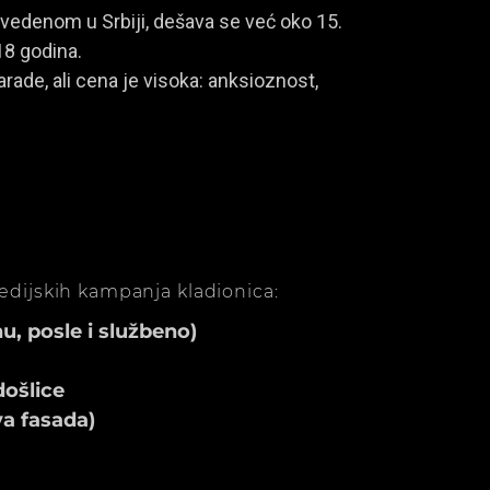
vedenom u Srbiji, dešava se već oko 15.
18 godina.
rade, ali cena je visoka: anksioznost,
medijskih kampanja kladionica:
, posle i službeno)
ošlice
va fasada)