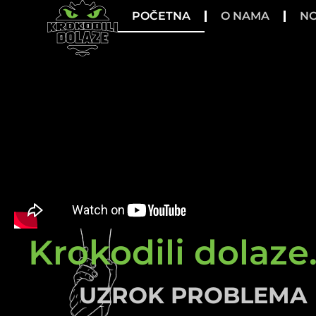
POČETNA
O NAMA
NO
Krokodili dolaze.
UZROK PROBLEMA