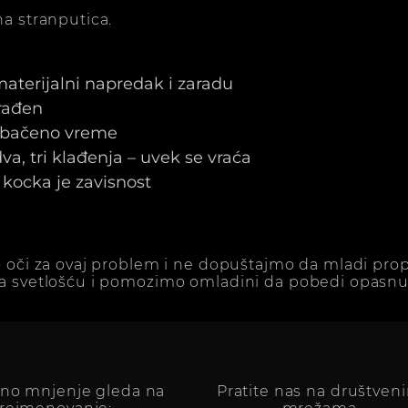
a stranputica.
 materijalni napredak i zaradu
arađen
e bačeno vreme
a, tri klađenja – uvek se vraća
kocka je zavisnost
 oči za ovaj problem i ne dopuštajmo da mladi prop
a svetlošću i pomozimo omladini da pobedi opasnu 
vno mnjenje gleda na
Pratite nas na društven