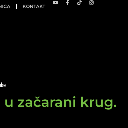
NICA
KONTAKT
e u začarani krug.