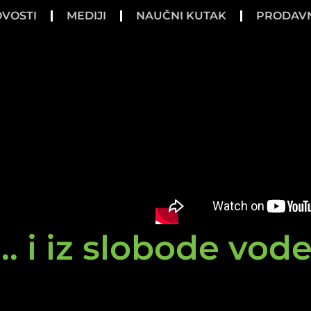
VOSTI
MEDIJI
NAUČNI KUTAK
PRODAV
.. i iz slobode vod