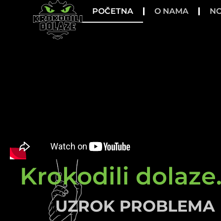
POČETNA
O NAMA
NO
Krokodili dolaze.
UZROK PROBLEMA