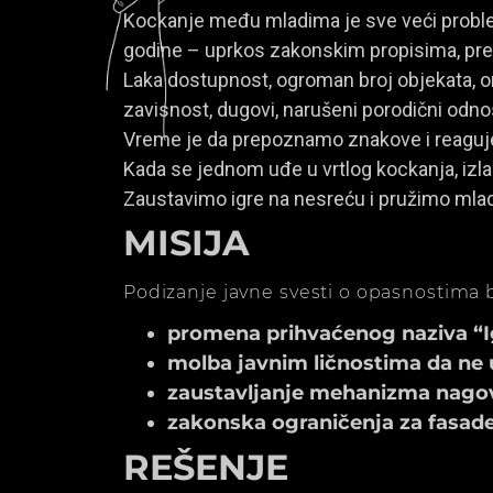
Kockanje među mladima je sve veći problem
godine – uprkos zakonskim propisima, prem
Laka dostupnost, ogroman broj objekata, onl
zavisnost, dugovi, narušeni porodični odno
Vreme je da prepoznamo znakove i reagu
Kada se jednom uđe u vrtlog kockanja, izla
Zaustavimo igre na nesreću i pružimo mla
MISIJA
Podizanje javne svesti o opasnostima b
promena prihvaćenog naziva “Igr
molba javnim ličnostima da ne 
zaustavljanje mehanizma nagov
zakonska ograničenja za fasade k
REŠENJE