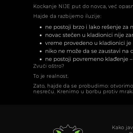
Kockanje NIJE put do novca, već opasn
Hajde da razbijemo iluzije:
ne postoji brzo i lako rešenje za
novac stečen u kladionici nije z
vreme provedeno u kladionici j
niko ne može da se zaustavi na dv
ne postoji povremeno klađenje – 
Zvuči oštro?
To je realnost.
Zato, hajde da se probudimo: otvorimo
nesreću. Krenimo u borbu protiv mrak
Kako ja