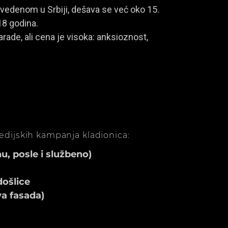
vedenom u Srbiji, dešava se već oko 15.
18 godina.
rade, ali cena je visoka: anksioznost,
medijskih kampanja kladionica:
, posle i službeno)
ošlice
va fasada)