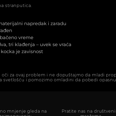
a stranputica.
 materijalni napredak i zaradu
arađen
e bačeno vreme
a, tri klađenja – uvek se vraća
kocka je zavisnost
 oči za ovaj problem i ne dopuštajmo da mladi prop
a svetlošću i pomozimo omladini da pobedi opasnu 
vno mnjenje gleda na
Pratite nas na društven