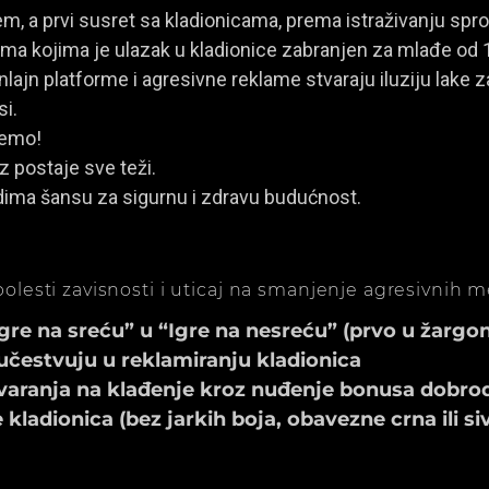
, a prvi susret sa kladionicama, prema istraživanju spro
a kojima je ulazak u kladionice zabranjen za mlađe od 
ajn platforme i agresivne reklame stvaraju iluziju lake za
si.
jemo!
z postaje sve teži.
dima šansu za sigurnu i zdravu budućnost.
olesti zavisnosti i uticaj na smanjenje agresivnih 
e na sreću” u “Igre na nesreću” (prvo u žargonu
učestvuju u reklamiranju kladionica
aranja na klađenje kroz nuđenje bonusa dobrod
ladionica (bez jarkih boja, obavezne crna ili si