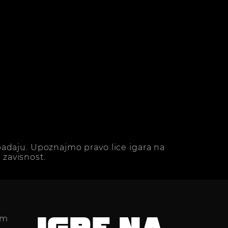
adaju. Upoznajmo pravo lice igara na
zavisnost.
im