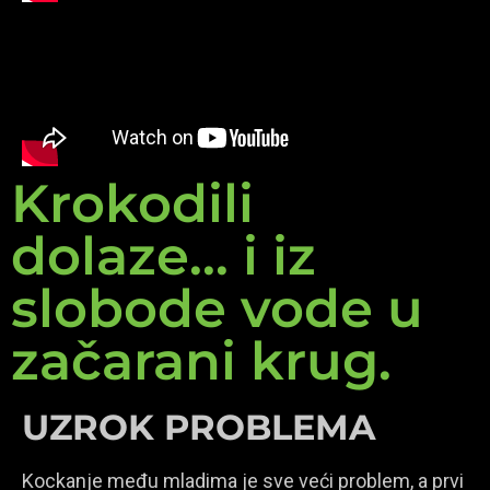
Krokodili
dolaze... i iz
slobode vode u
začarani krug.
UZROK PROBLEMA
Kockanje među mladima je sve veći problem, a prvi