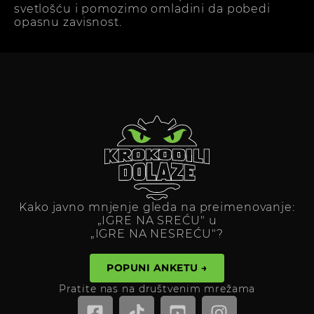
svetlošću i pomozimo omladini da pobedi
opasnu zavisnost.
Kako javno mnjenje gleda na preimenovanje:
„IGRE NA SREĆU" u
„IGRE NA NESREĆU"?
POPUNI ANKETU →
Pratite nas na društvenim mrežama