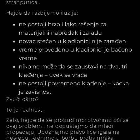
stranputica.
Hajde da razbijemo iluzije:
ne postoji brzo i lako rešenje za
materijalni napredak i zaradu
novac stečen u kladionici nije zarađen
vreme provedeno u kladionici je bačeno
vreme
niko ne može da se zaustavi na dva, tri
klađenja – uvek se vraća
ne postoji povremeno klađenje – kocka
je zavisnost
Zvuči oštro?
To je realnost.
Zato, hajde da se probudimo: otvorimo oči za
ovaj problem i ne dopuštajmo da mladi
propadaju. Upoznajmo pravo lice igara na
nesreću. Krenimo u borbu protiv mraka