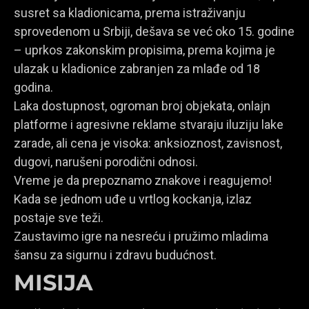
susret sa kladionicama, prema istraživanju
sprovedenom u Srbiji, dešava se već oko 15. godine
– uprkos zakonskim propisima, prema kojima je
ulazak u kladionice zabranjen za mlađe od 18
godina.
Laka dostupnost, ogroman broj objekata, onlajn
platforme i agresivne reklame stvaraju iluziju lake
zarade, ali cena je visoka: anksioznost, zavisnost,
dugovi, narušeni porodični odnosi.
Vreme je da prepoznamo znakove i reagujemo!
Kada se jednom uđe u vrtlog kockanja, izlaz
postaje sve teži.
Zaustavimo igre na nesreću i pružimo mladima
šansu za sigurnu i zdravu budućnost.
MISIJA