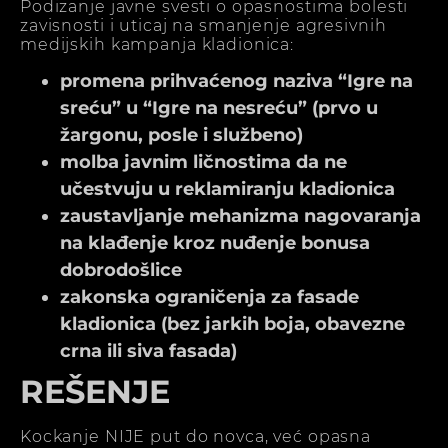
Podizanje javne svesti o opasnostima bolesti
zavisnosti i uticaj na smanjenje agresivnih
medijskih kampanja kladionica:
promena prihvaćenog naziva “Igre na
sreću” u “Igre na nesreću” (prvo u
žargonu, posle i službeno)
molba javnim ličnostima da ne
učestvuju u reklamiranju kladionica
zaustavljanje mehanizma nagovaranja
na klađenje kroz nuđenje bonusa
dobrodošlice
zakonska ograničenja za fasade
kladionica (bez jarkih boja, obavezne
crna ili siva fasada)
REŠENJE
Kockanje NIJE put do novca, već opasna