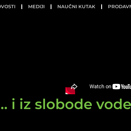
VOSTI
MEDIJI
NAUČNI KUTAK
PRODAV
.. i iz slobode vod