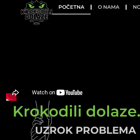
POČETNA
O NAMA
NO
Krokodili dolaze.
UZROK PROBLEMA