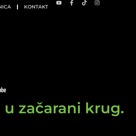
NICA
KONTAKT
e u začarani krug.