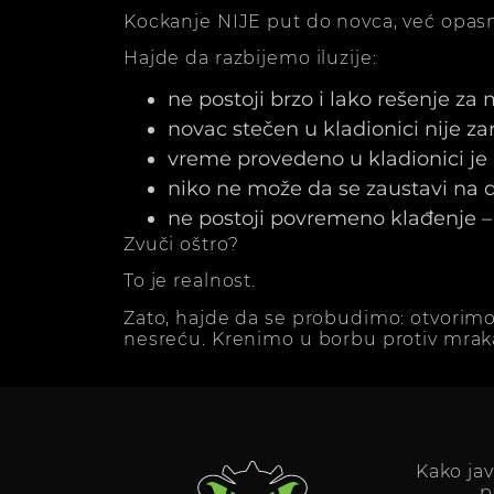
Kockanje NIJE put do novca, već opasn
Hajde da razbijemo iluzije:
ne postoji brzo i lako rešenje za
novac stečen u kladionici nije z
vreme provedeno u kladionici j
niko ne može da se zaustavi na dv
ne postoji povremeno klađenje – 
Zvuči oštro?
To je realnost.
Zato, hajde da se probudimo: otvorimo
nesreću. Krenimo u borbu protiv mrak
Kako ja
p