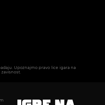
adaju. Upoznajmo pravo lice igara na
zavisnost.
im