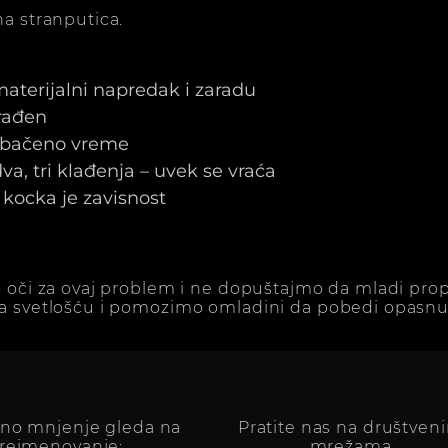
a stranputica.
 materijalni napredak i zaradu
arađen
e bačeno vreme
a, tri klađenja – uvek se vraća
kocka je zavisnost
 oči za ovaj problem i ne dopuštajmo da mladi prop
a svetlošću i pomozimo omladini da pobedi opasnu 
vno mnjenje gleda na
Pratite nas na društven
reimenovanje:
mrežama