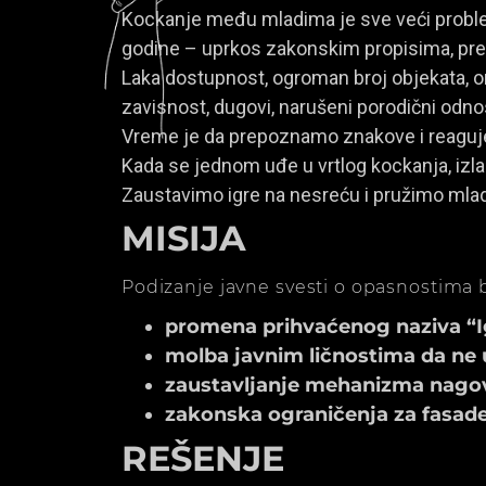
Kockanje među mladima je sve veći problem
godine – uprkos zakonskim propisima, prem
Laka dostupnost, ogroman broj objekata, onl
zavisnost, dugovi, narušeni porodični odno
Vreme je da prepoznamo znakove i reagu
Kada se jednom uđe u vrtlog kockanja, izla
Zaustavimo igre na nesreću i pružimo mla
MISIJA
Podizanje javne svesti o opasnostima b
promena prihvaćenog naziva “Igr
molba javnim ličnostima da ne 
zaustavljanje mehanizma nagov
zakonska ograničenja za fasade k
REŠENJE