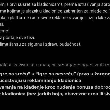
, a prvi susret sa kladionicama, prema istraživanju spro
a kojima je ulazak u kladionice zabranjen za mlađe od 
ajn platforme i agresivne reklame stvaraju iluziju lake za
si.
jemo!
z postaje sve teži.
dima šansu za sigurnu i zdravu budućnost.
olesti zavisnosti i uticaj na smanjenje agresivnih 
e na sreću” u “Igre na nesreću” (prvo u žargonu
učestvuju u reklamiranju kladionica
aranja na klađenje kroz nuđenje bonusa dobrod
ladionica (bez jarkih boja, obavezne crna ili si