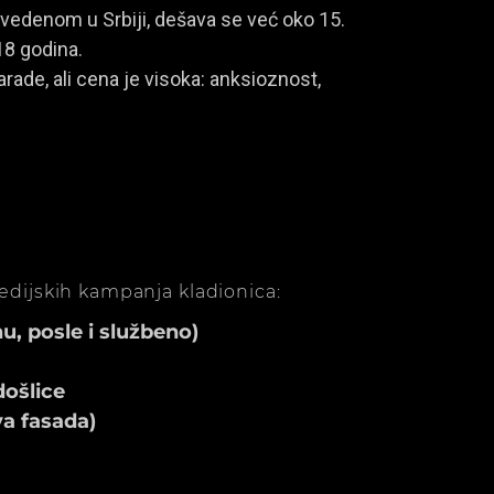
vedenom u Srbiji, dešava se već oko 15.
18 godina.
rade, ali cena je visoka: anksioznost,
medijskih kampanja kladionica:
, posle i službeno)
ošlice
va fasada)