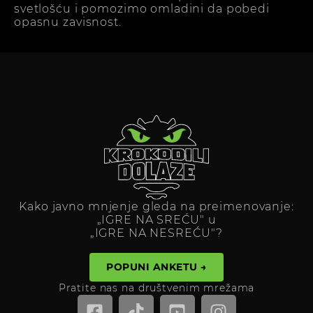
svetlošću i pomozimo omladini da pobedi
opasnu zavisnost.
Kako javno mnjenje gleda na preimenovanje:
„IGRE NA SREĆU" u
„IGRE NA NESREĆU"?
POPUNI ANKETU →
Pratite nas na društvenim mrežama