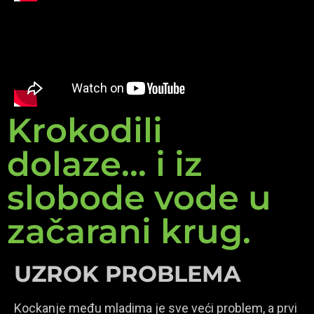
Krokodili
dolaze... i iz
slobode vode u
začarani krug.
UZROK PROBLEMA
Kockanje među mladima je sve veći problem, a prvi