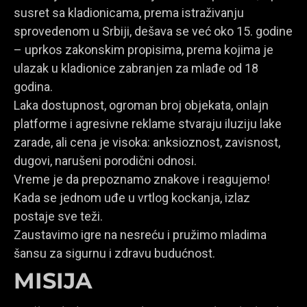
susret sa kladionicama, prema istraživanju
sprovedenom u Srbiji, dešava se već oko 15. godine
– uprkos zakonskim propisima, prema kojima je
ulazak u kladionice zabranjen za mlađe od 18
godina.
Laka dostupnost, ogroman broj objekata, onlajn
platforme i agresivne reklame stvaraju iluziju lake
zarade, ali cena je visoka: anksioznost, zavisnost,
dugovi, narušeni porodični odnosi.
Vreme je da prepoznamo znakove i reagujemo!
Kada se jednom uđe u vrtlog kockanja, izlaz
postaje sve teži.
Zaustavimo igre na nesreću i pružimo mladima
šansu za sigurnu i zdravu budućnost.
MISIJA