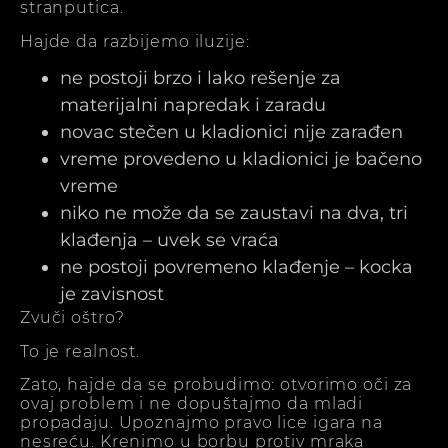
stranputica.
Hajde da razbijemo iluzije:
ne postoji brzo i lako rešenje za
materijalni napredak i zaradu
novac stečen u kladionici nije zarađen
vreme provedeno u kladionici je bačeno
vreme
niko ne može da se zaustavi na dva, tri
klađenja – uvek se vraća
ne postoji povremeno klađenje – kocka
je zavisnost
Zvuči oštro?
To je realnost.
Zato, hajde da se probudimo: otvorimo oči za
ovaj problem i ne dopuštajmo da mladi
propadaju. Upoznajmo pravo lice igara na
nesreću. Krenimo u borbu protiv mraka