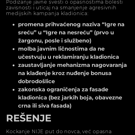
Podizanje javne svesti o opasnostima bolesti
zavisnosti i uticaj na smanjenje agresivnih
medijskih kampanja kladionica:
promena prihvaćenog naziva “Igre na
sreću” u “Igre na nesreću” (prvo u
žargonu, posle i službeno)
molba javnim ličnostima da ne
učestvuju u reklamiranju kladionica
zaustavljanje mehanizma nagovaranja
na klađenje kroz nuđenje bonusa
dobrodošlice
zakonska ograničenja za fasade
kladionica (bez jarkih boja, obavezne
crna ili siva fasada)
REŠENJE
Kockanje NIJE put do novca, već opasna