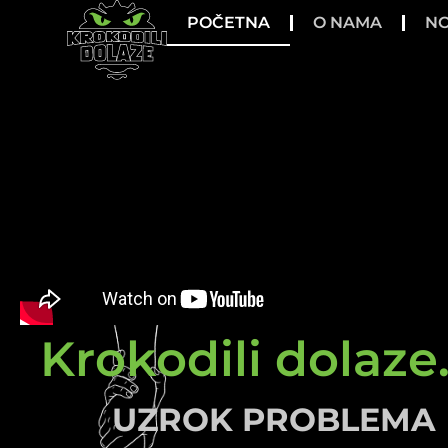
POČETNA
O NAMA
NO
Krokodili dolaze.
UZROK PROBLEMA