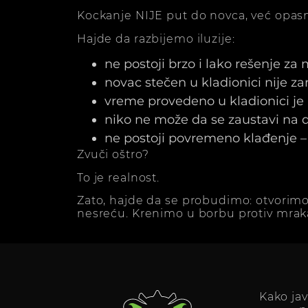
Kockanje NIJE put do novca, već opasn
Hajde da razbijemo iluzije:
ne postoji brzo i lako rešenje za
novac stečen u kladionici nije z
vreme provedeno u kladionici j
niko ne može da se zaustavi na dv
ne postoji povremeno klađenje – 
Zvuči oštro?
To je realnost.
Zato, hajde da se probudimo: otvorimo
nesreću. Krenimo u borbu protiv mrak
Kako ja