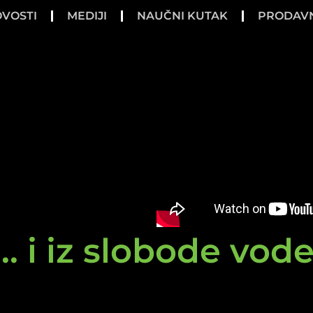
VOSTI
MEDIJI
NAUČNI KUTAK
PRODAV
.. i iz slobode vod