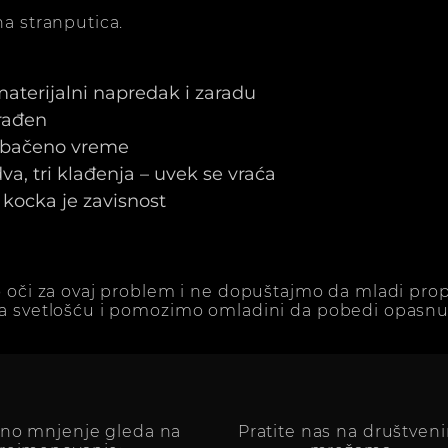
a stranputica.
 materijalni napredak i zaradu
arađen
e bačeno vreme
a, tri klađenja – uvek se vraća
kocka je zavisnost
 oči za ovaj problem i ne dopuštajmo da mladi prop
a svetlošću i pomozimo omladini da pobedi opasnu 
vno mnjenje gleda na
Pratite nas na društven