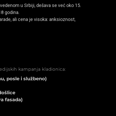
vedenom u Srbiji, dešava se već oko 15.
18 godina.
rade, ali cena je visoka: anksioznost,
medijskih kampanja kladionica:
, posle i službeno)
ošlice
va fasada)