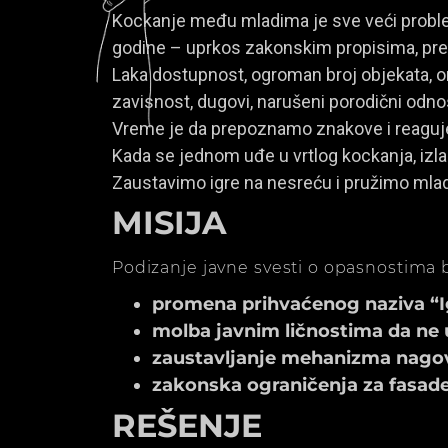
Kockanje među mladima je sve veći problem
godine – uprkos zakonskim propisima, prem
Laka dostupnost, ogroman broj objekata, onl
zavisnost, dugovi, narušeni porodični odno
Vreme je da prepoznamo znakove i reagu
Kada se jednom uđe u vrtlog kockanja, izla
Zaustavimo igre na nesreću i pružimo mla
MISIJA
Podizanje javne svesti o opasnostima b
promena prihvaćenog naziva “Igr
molba javnim ličnostima da ne 
zaustavljanje mehanizma nagov
zakonska ograničenja za fasade k
REŠENJE