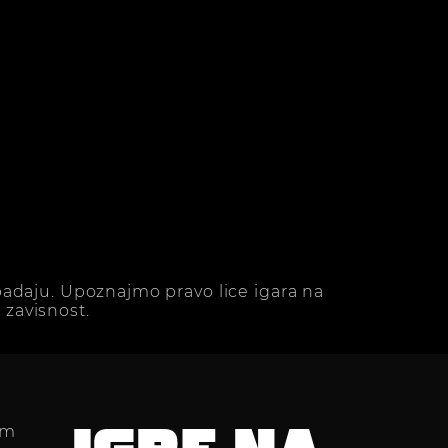
adaju. Upoznajmo pravo lice igara na
zavisnost.
im