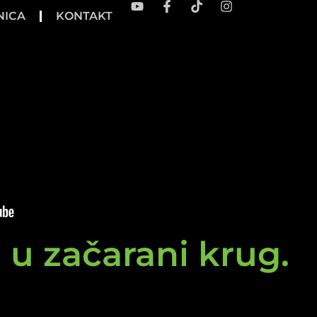
NICA
KONTAKT
e u začarani krug.