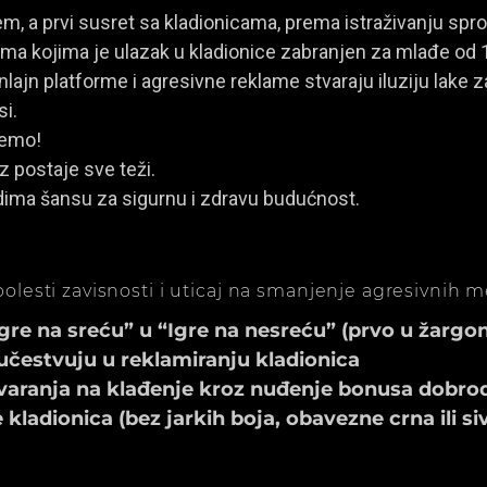
, a prvi susret sa kladionicama, prema istraživanju spro
a kojima je ulazak u kladionice zabranjen za mlađe od 
ajn platforme i agresivne reklame stvaraju iluziju lake za
si.
jemo!
z postaje sve teži.
dima šansu za sigurnu i zdravu budućnost.
olesti zavisnosti i uticaj na smanjenje agresivnih 
e na sreću” u “Igre na nesreću” (prvo u žargonu
učestvuju u reklamiranju kladionica
aranja na klađenje kroz nuđenje bonusa dobrod
ladionica (bez jarkih boja, obavezne crna ili si