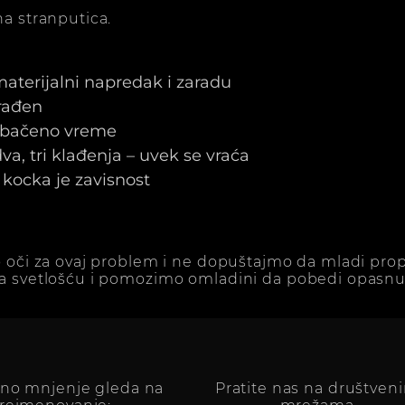
a stranputica.
 materijalni napredak i zaradu
arađen
e bačeno vreme
a, tri klađenja – uvek se vraća
kocka je zavisnost
 oči za ovaj problem i ne dopuštajmo da mladi prop
a svetlošću i pomozimo omladini da pobedi opasnu 
vno mnjenje gleda na
Pratite nas na društven