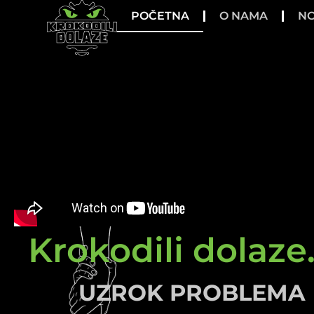
POČETNA
O NAMA
NO
Krokodili dolaze.
UZROK PROBLEMA