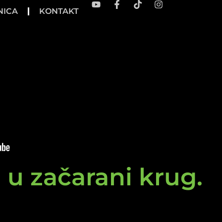
NICA
KONTAKT
e u začarani krug.