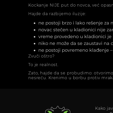
Kockanje NIJE put do novca, već opasn
Hajde da razbijemo iluzije:
ne postoji brzo i lako rešenje za
novac stečen u kladionici nije z
vreme provedeno u kladionici j
niko ne može da se zaustavi na dv
ne postoji povremeno klađenje – 
Zvuči oštro?
To je realnost.
Zato, hajde da se probudimo: otvorimo
nesreću. Krenimo u borbu protiv mrak
Kako ja