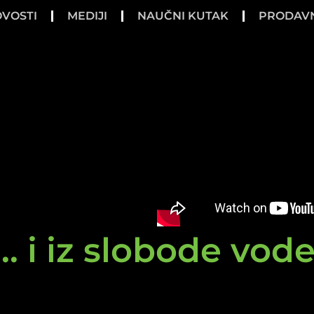
VOSTI
MEDIJI
NAUČNI KUTAK
PRODAV
.. i iz slobode vod