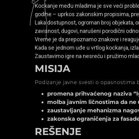
Kockanje među mladima je sve veći problem
godine – uprkos zakonskim propisima, prem
Laka dostupnost, ogroman broj objekata, onl
zavisnost, dugovi, narušeni porodični odno
Vreme je da prepoznamo znakove i reagu
Kada se jednom uđe u vrtlog kockanja, izla
Zaustavimo igre na nesreću i pružimo mla
MISIJA
Podizanje javne svesti o opasnostima b
promena prihvaćenog naziva “Igr
molba javnim ličnostima da ne 
zaustavljanje mehanizma nagov
zakonska ograničenja za fasade k
REŠENJE