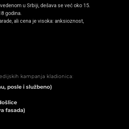
vedenom u Srbiji, dešava se već oko 15.
18 godina.
rade, ali cena je visoka: anksioznost,
medijskih kampanja kladionica:
, posle i službeno)
ošlice
va fasada)