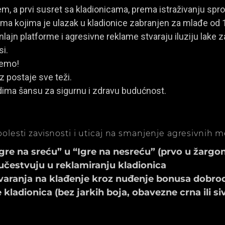
, a prvi susret sa kladionicama, prema istraživanju spro
a kojima je ulazak u kladionice zabranjen za mlađe od 
ajn platforme i agresivne reklame stvaraju iluziju lake za
si.
jemo!
z postaje sve teži.
dima šansu za sigurnu i zdravu budućnost.
olesti zavisnosti i uticaj na smanjenje agresivnih 
e na sreću” u “Igre na nesreću” (prvo u žargonu
učestvuju u reklamiranju kladionica
aranja na klađenje kroz nuđenje bonusa dobrod
ladionica (bez jarkih boja, obavezne crna ili si