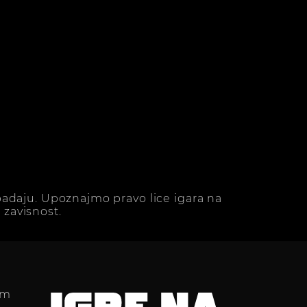
adaju. Upoznajmo pravo lice igara na
zavisnost.
im