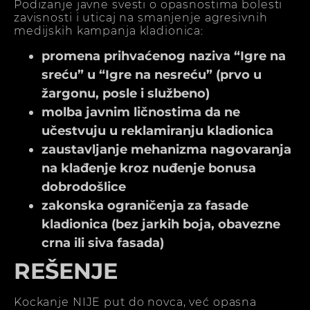
Podizanje javne svesti o opasnostima bolesti
zavisnosti i uticaj na smanjenje agresivnih
medijskih kampanja kladionica:
promena prihvaćenog naziva “Igre na
sreću” u “Igre na nesreću” (prvo u
žargonu, posle i službeno)
molba javnim ličnostima da ne
učestvuju u reklamiranju kladionica
zaustavljanje mehanizma nagovaranja
na klađenje kroz nuđenje bonusa
dobrodošlice
zakonska ograničenja za fasade
kladionica (bez jarkih boja, obavezne
crna ili siva fasada)
REŠENJE
Kockanje NIJE put do novca, već opasna