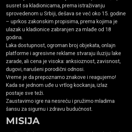
susret sa kladionicama, prema istraživanju
sprovedenom u Srbiji, dešava se već oko 15. godine
– uprkos zakonskim propisima, prema kojima je
ulazak u kladionice zabranjen za mlađe od 18
godina.
Laka dostupnost, ogroman broj objekata, onlajn
platforme i agresivne reklame stvaraju iluziju lake
zarade, ali cena je visoka: anksioznost, zavisnost,
dugovi, narušeni porodični odnosi.
Vreme je da prepoznamo znakove i reagujemo!
Kada se jednom uđe u vrtlog kockanja, izlaz
postaje sve teži.
Zaustavimo igre na nesreću i pružimo mladima
šansu za sigurnu i zdravu budućnost.
MISIJA