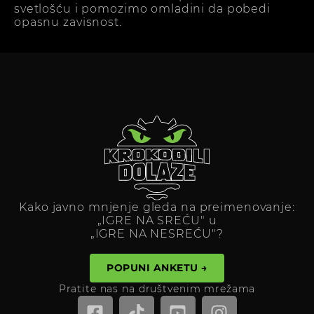
svetlošću i pomozimo omladini da pobedi
opasnu zavisnost.
Kako javno mnjenje gleda na preimenovanje:
„IGRE NA SREĆU" u
„IGRE NA NESREĆU"?
POPUNI ANKETU →
Pratite nas na društvenim mrežama