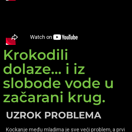
Krokodili
dolaze... i iz
slobode vode u
začarani krug.
UZROK PROBLEMA
Kockanje među mladima je sve veći problem, a prvi