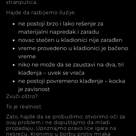
stranputica.
Hajde da razbijemo iluzije:
ne postoji brzo i lako rešenje za
materijalni napredak i zaradu
novac stečen u kladionici nije zarađen
vreme provedeno u kladionici je bačeno
vreme
niko ne može da se zaustavi na dva, tri
klađenja – uvek se vraća
ne postoji povremeno klađenje – kocka
je zavisnost
Zvuči oštro?
To je realnost.
Zato, hajde da se probudimo: otvorimo oči za
ovaj problem i ne dopuštajmo da mladi
propadaju. Upoznajmo pravo lice igara na
nesreću. Krenimo u borbu protiv mraka