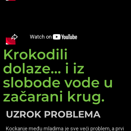
Krokodili
dolaze... i iz
slobode vode u
začarani krug.
UZROK PROBLEMA
Kockanje među mladima je sve veći problem, a prvi