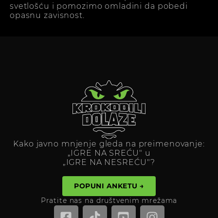
svetlošću i pomozimo omladini da pobedi
opasnu zavisnost.
Kako javno mnjenje gleda na preimenovanje:
„IGRE NA SREĆU" u
„IGRE NA NESREĆU"?
POPUNI ANKETU →
Pratite nas na društvenim mrežama