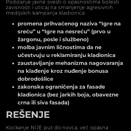
Podizanje javne svesti o opasnostima bolesti
zavisnosti i uticaj na smanjenje agresivnih
medijskih kampanja kladionica:
promena prihvaćenog naziva “Igre na
sreću” u “Igre na nesreću” (prvo u
žargonu, posle i službeno)
molba javnim ličnostima da ne
učestvuju u reklamiranju kladionica
zaustavljanje mehanizma nagovaranja
na klađenje kroz nuđenje bonusa
dobrodošlice
zakonska ograničenja za fasade
kladionica (bez jarkih boja, obavezne
crna ili siva fasada)
REŠENJE
Kockanje NIJE put do novca, već opasna