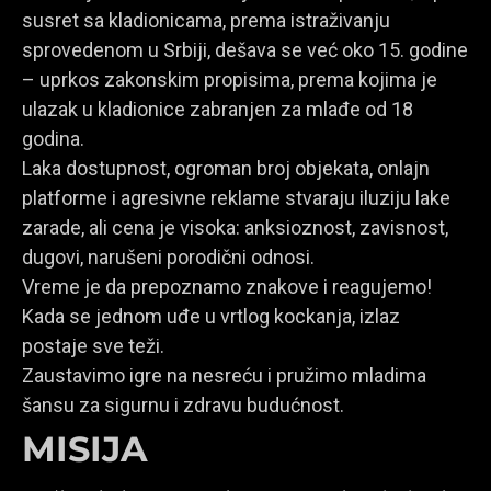
susret sa kladionicama, prema istraživanju
sprovedenom u Srbiji, dešava se već oko 15. godine
– uprkos zakonskim propisima, prema kojima je
ulazak u kladionice zabranjen za mlađe od 18
godina.
Laka dostupnost, ogroman broj objekata, onlajn
platforme i agresivne reklame stvaraju iluziju lake
zarade, ali cena je visoka: anksioznost, zavisnost,
dugovi, narušeni porodični odnosi.
Vreme je da prepoznamo znakove i reagujemo!
Kada se jednom uđe u vrtlog kockanja, izlaz
postaje sve teži.
Zaustavimo igre na nesreću i pružimo mladima
šansu za sigurnu i zdravu budućnost.
MISIJA