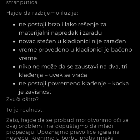
stranputica.
Hajde da razbijemo iluzije:
ne postoji brzo i lako rešenje za
materijalni napredak i zaradu
novac stečen u kladionici nije zarađen
vreme provedeno u kladionici je bačeno
vreme
niko ne može da se zaustavi na dva, tri
klađenja – uvek se vraća
ne postoji povremeno klađenje – kocka
je zavisnost
Zvuči oštro?
To je realnost.
Zato, hajde da se probudimo: otvorimo oči za
ovaj problem i ne dopuštajmo da mladi
propadaju. Upoznajmo pravo lice igara na
nesreću. Krenimo u borbu protiv mraka