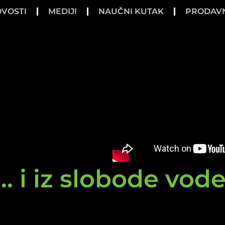
VOSTI
MEDIJI
NAUČNI KUTAK
PRODAV
.. i iz slobode vod