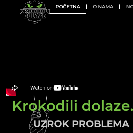
POČETNA
O NAMA
NO
Krokodili dolaze.
UZROK PROBLEMA