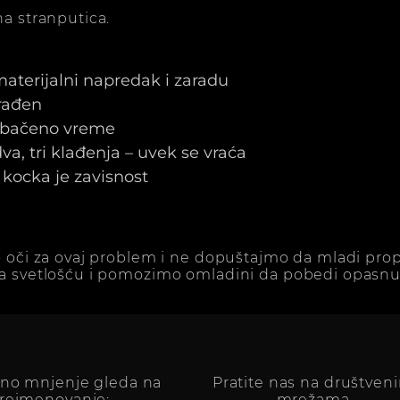
a stranputica.
 materijalni napredak i zaradu
arađen
e bačeno vreme
a, tri klađenja – uvek se vraća
kocka je zavisnost
 oči za ovaj problem i ne dopuštajmo da mladi prop
a svetlošću i pomozimo omladini da pobedi opasnu 
vno mnjenje gleda na
Pratite nas na društven
reimenovanje:
mrežama