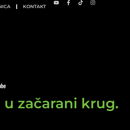
NICA
KONTAKT
e u začarani krug.