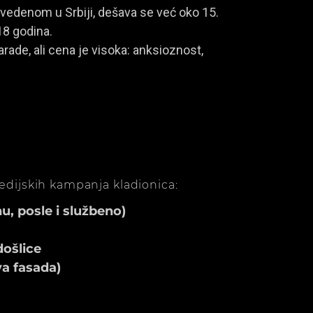
vedenom u Srbiji, dešava se već oko 15.
18 godina.
rade, ali cena je visoka: anksioznost,
medijskih kampanja kladionica:
, posle i službeno)
ošlice
va fasada)