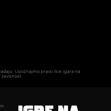
adaju. Upoznajmo pravo lice igara na
zavisnost.
im