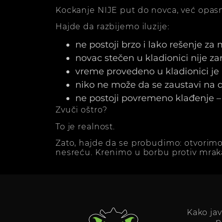
Kockanje NIJE put do novca, već opasn
Hajde da razbijemo iluzije:
ne postoji brzo i lako rešenje za
novac stečen u kladionici nije z
vreme provedeno u kladionici j
niko ne može da se zaustavi na dv
ne postoji povremeno klađenje – 
Zvuči oštro?
To je realnost.
Zato, hajde da se probudimo: otvorimo
nesreću. Krenimo u borbu protiv mrak
Kako ja
p