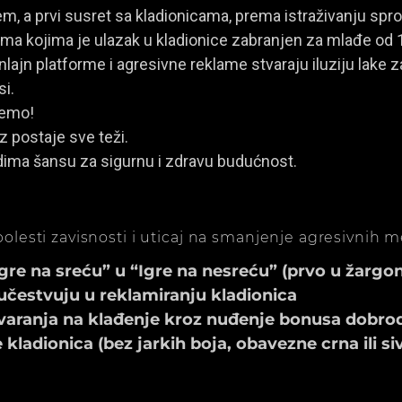
, a prvi susret sa kladionicama, prema istraživanju spro
a kojima je ulazak u kladionice zabranjen za mlađe od 
ajn platforme i agresivne reklame stvaraju iluziju lake za
si.
jemo!
z postaje sve teži.
dima šansu za sigurnu i zdravu budućnost.
olesti zavisnosti i uticaj na smanjenje agresivnih 
e na sreću” u “Igre na nesreću” (prvo u žargonu
učestvuju u reklamiranju kladionica
aranja na klađenje kroz nuđenje bonusa dobrod
ladionica (bez jarkih boja, obavezne crna ili si