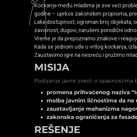
Kockanje među mladima je sve veći problem
godine – uprkos zakonskim propisima, prem
Laka dostupnost, ogroman broj objekata, onl
zavisnost, dugovi, narušeni porodični odno
Vreme je da prepoznamo znakove i reagu
Kada se jednom uđe u vrtlog kockanja, izla
Zaustavimo igre na nesreću i pružimo mla
MISIJA
Podizanje javne svesti o opasnostima b
promena prihvaćenog naziva “Igr
molba javnim ličnostima da ne 
zaustavljanje mehanizma nagov
zakonska ograničenja za fasade k
REŠENJE