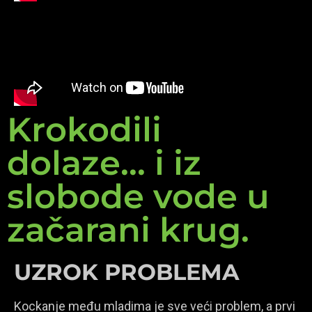
Krokodili
dolaze... i iz
slobode vode u
začarani krug.
UZROK PROBLEMA
Kockanje među mladima je sve veći problem, a prvi