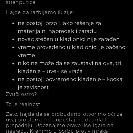
stranputica.
Hajde da razbijemo iluzije:
ne postoji brzo i lako rešenje za
materijalni napredak i zaradu
novac stečen u kladionici nije zarađen
vreme provedeno u kladionici je bačeno
vreme
niko ne može da se zaustavi na dva, tri
klađenja – uvek se vraća
ne postoji povremeno klađenje – kocka
je zavisnost
Zvuči oštro?
To je realnost.
Zato, hajde da se probudimo: otvorimo oči za
ovaj problem i ne dopuštajmo da mladi
propadaju. Upoznajmo pravo lice igara na
nesreću. Krenimo u borbu protiv mraka