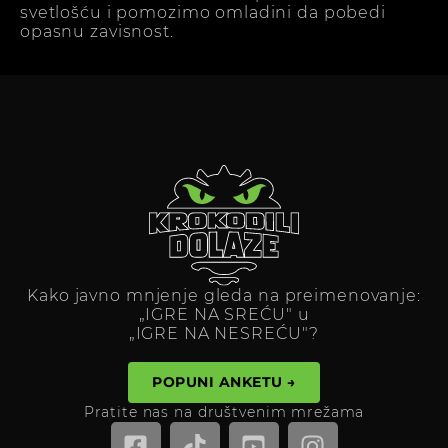
svetlošću i pomozimo omladini da pobedi
opasnu zavisnost.
Kako javno mnjenje gleda na preimenovanje:
„IGRE NA SREĆU" u
„IGRE NA NESREĆU"?
POPUNI ANKETU →
Pratite nas na društvenim mrežama