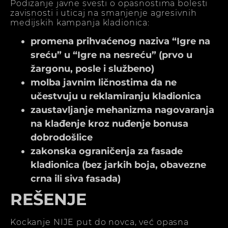
Podizanje javne svesti o opasnostima bolesti
zavisnosti i uticaj na smanjenje agresivnih
medijskih kampanja kladionica:
promena prihvaćenog naziva “Igre na
sreću” u “Igre na nesreću” (prvo u
žargonu, posle i službeno)
molba javnim ličnostima da ne
učestvuju u reklamiranju kladionica
zaustavljanje mehanizma nagovaranja
na klađenje kroz nuđenje bonusa
dobrodošlice
zakonska ograničenja za fasade
kladionica (bez jarkih boja, obavezne
crna ili siva fasada)
REŠENJE
Kockanje NIJE put do novca, već opasna