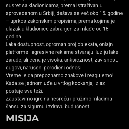
susret sa kladionicama, prema istraživanju
sprovedenom u Srbiji, dešava se već oko 15. godine
– uprkos zakonskim propisima, prema kojima je
ulazak u kladionice zabranjen za mlađe od 18
godina.
Laka dostupnost, ogroman broj objekata, onlajn
platforme i agresivne reklame stvaraju iluziju lake
zarade, ali cena je visoka: anksioznost, zavisnost,
dugovi, narušeni porodični odnosi.
Vreme je da prepoznamo znakove i reagujemo!
Kada se jednom uđe u vrtlog kockanja, izlaz
postaje sve teži.
Zaustavimo igre na nesreću i pružimo mladima
šansu za sigurnu i zdravu budućnost.
MISIJA