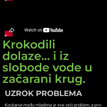
Krokodili
dolaze... i iz
slobode vode u
začarani krug.
UZROK PROBLEMA
Kockanje među mladima je sve veći problem, a prvi