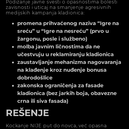
Podizanje javne svesti o opasnostima bolesti
zavisnosti i uticaj na smanjenje agresivnih
medijskih kampanja kladionica:
promena prihvaćenog naziva “Igre na
sreću” u “Igre na nesreću” (prvo u
žargonu, posle i službeno)
molba javnim ličnostima da ne
učestvuju u reklamiranju kladionica
zaustavljanje mehanizma nagovaranja
na klađenje kroz nuđenje bonusa
dobrodošlice
zakonska ograničenja za fasade
kladionica (bez jarkih boja, obavezne
crna ili siva fasada)
REŠENJE
Kockanje NIJE put do novca, već opasna