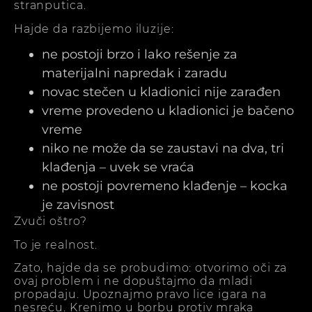
stranputica.
Hajde da razbijemo iluzije:
ne postoji brzo i lako rešenje za
materijalni napredak i zaradu
novac stečen u kladionici nije zarađen
vreme provedeno u kladionici je bačeno
vreme
niko ne može da se zaustavi na dva, tri
klađenja – uvek se vraća
ne postoji povremeno klađenje – kocka
je zavisnost
Zvuči oštro?
To je realnost.
Zato, hajde da se probudimo: otvorimo oči za
ovaj problem i ne dopuštajmo da mladi
propadaju. Upoznajmo pravo lice igara na
nesreću. Krenimo u borbu protiv mraka