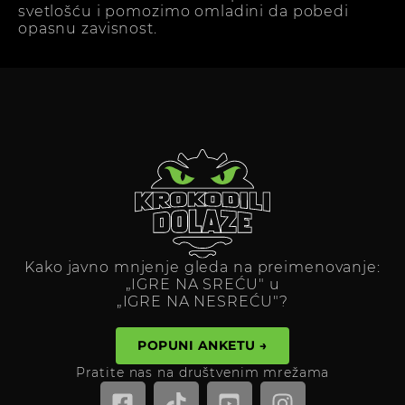
svetlošću i pomozimo omladini da pobedi
opasnu zavisnost.
Kako javno mnjenje gleda na preimenovanje:
„IGRE NA SREĆU" u
„IGRE NA NESREĆU"?
POPUNI ANKETU →
Pratite nas na društvenim mrežama