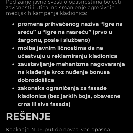
Podizanje javne svesti o opasnostima bolesti
zavisnosti i uticaj na smanjenje agresivnih
medijskih kampanja kladionica:
promena prihvaćenog naziva “Igre na
sreću” u “Igre na nesreću” (prvo u
žargonu, posle i službeno)
molba javnim ličnostima da ne
učestvuju u reklamiranju kladionica
zaustavljanje mehanizma nagovaranja
na klađenje kroz nuđenje bonusa
dobrodošlice
zakonska ograničenja za fasade
kladionica (bez jarkih boja, obavezne
crna ili siva fasada)
REŠENJE
Kockanje NIJE put do novca, već opasna