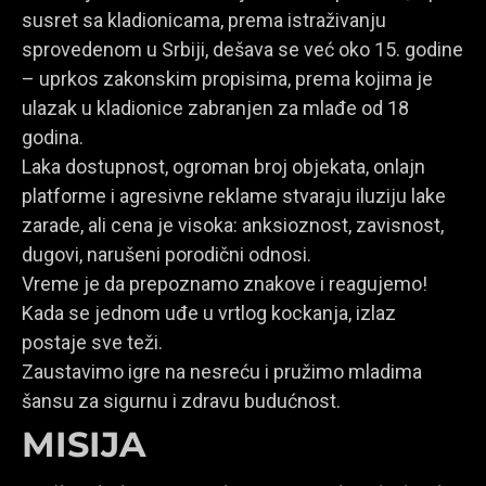
susret sa kladionicama, prema istraživanju
sprovedenom u Srbiji, dešava se već oko 15. godine
– uprkos zakonskim propisima, prema kojima je
ulazak u kladionice zabranjen za mlađe od 18
godina.
Laka dostupnost, ogroman broj objekata, onlajn
platforme i agresivne reklame stvaraju iluziju lake
zarade, ali cena je visoka: anksioznost, zavisnost,
dugovi, narušeni porodični odnosi.
Vreme je da prepoznamo znakove i reagujemo!
Kada se jednom uđe u vrtlog kockanja, izlaz
postaje sve teži.
Zaustavimo igre na nesreću i pružimo mladima
šansu za sigurnu i zdravu budućnost.
MISIJA