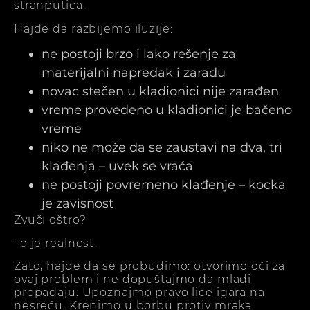
stranputica.
Hajde da razbijemo iluzije:
ne postoji brzo i lako rešenje za
materijalni napredak i zaradu
novac stečen u kladionici nije zarađen
vreme provedeno u kladionici je bačeno
vreme
niko ne može da se zaustavi na dva, tri
klađenja – uvek se vraća
ne postoji povremeno klađenje – kocka
je zavisnost
Zvuči oštro?
To je realnost.
Zato, hajde da se probudimo: otvorimo oči za
ovaj problem i ne dopuštajmo da mladi
propadaju. Upoznajmo pravo lice igara na
nesreću. Krenimo u borbu protiv mraka