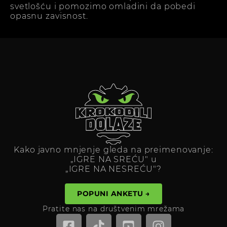
svetlošću i pomozimo omladini da pobedi
opasnu zavisnost.
Kako javno mnjenje gleda na preimenovanje:
„IGRE NA SREĆU" u
„IGRE NA NESREĆU"?
POPUNI ANKETU →
Pratite nas na društvenim mrežama