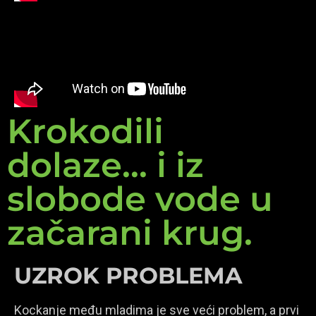
Krokodili
dolaze... i iz
slobode vode u
začarani krug.
UZROK PROBLEMA
Kockanje među mladima je sve veći problem, a prvi