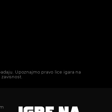
adaju. Upoznajmo pravo lice igara na
zavisnost.
im