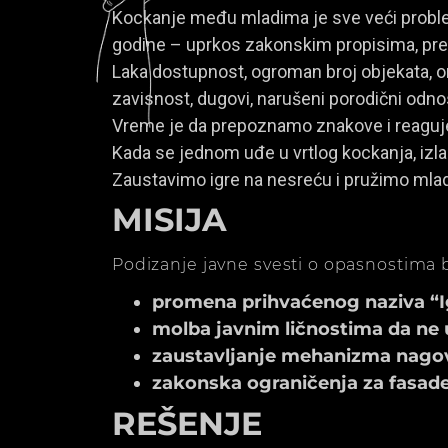
Kockanje među mladima je sve veći problem
godine – uprkos zakonskim propisima, prem
Laka dostupnost, ogroman broj objekata, onl
zavisnost, dugovi, narušeni porodični odno
Vreme je da prepoznamo znakove i reagu
Kada se jednom uđe u vrtlog kockanja, izla
Zaustavimo igre na nesreću i pružimo mla
MISIJA
Podizanje javne svesti o opasnostima b
promena prihvaćenog naziva “Igr
molba javnim ličnostima da ne 
zaustavljanje mehanizma nagov
zakonska ograničenja za fasade k
REŠENJE