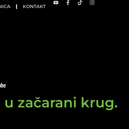
NICA
KONTAKT
e u začarani krug.