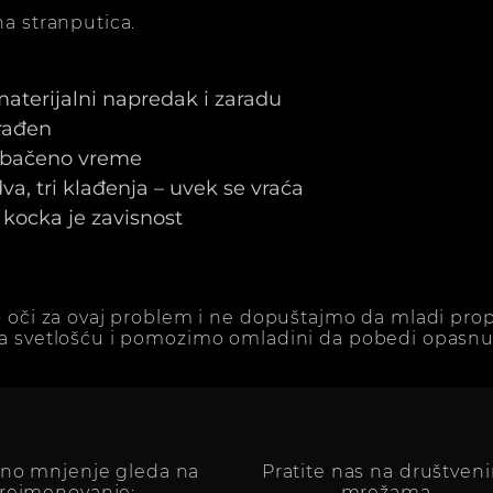
a stranputica.
 materijalni napredak i zaradu
arađen
e bačeno vreme
a, tri klađenja – uvek se vraća
kocka je zavisnost
 oči za ovaj problem i ne dopuštajmo da mladi prop
a svetlošću i pomozimo omladini da pobedi opasnu 
vno mnjenje gleda na
Pratite nas na društven
reimenovanje:
mrežama