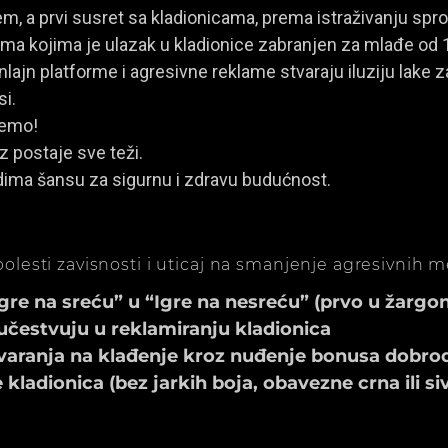
, a prvi susret sa kladionicama, prema istraživanju spro
a kojima je ulazak u kladionice zabranjen za mlađe od 
ajn platforme i agresivne reklame stvaraju iluziju lake za
si.
jemo!
z postaje sve teži.
dima šansu za sigurnu i zdravu budućnost.
olesti zavisnosti i uticaj na smanjenje agresivnih 
e na sreću” u “Igre na nesreću” (prvo u žargonu
učestvuju u reklamiranju kladionica
aranja na klađenje kroz nuđenje bonusa dobrod
ladionica (bez jarkih boja, obavezne crna ili si