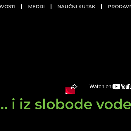
VOSTI
MEDIJI
NAUČNI KUTAK
PRODAV
.. i iz slobode vod