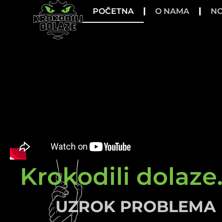
POČETNA
O NAMA
NO
Krokodili dolaze.
UZROK PROBLEMA