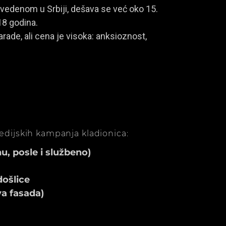
vedenom u Srbiji, dešava se već oko 15.
18 godina.
rade, ali cena je visoka: anksioznost,
medijskih kampanja kladionica:
, posle i službeno)
ošlice
va fasada)