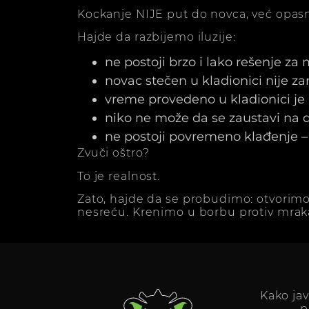
Kockanje NIJE put do novca, već opasn
Hajde da razbijemo iluzije:
ne postoji brzo i lako rešenje za
novac stečen u kladionici nije z
vreme provedeno u kladionici j
niko ne može da se zaustavi na dv
ne postoji povremeno klađenje – 
Zvuči oštro?
To je realnost.
Zato, hajde da se probudimo: otvorimo
nesreću. Krenimo u borbu protiv mrak
Kako ja
p