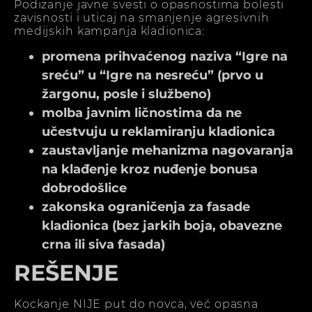
Podizanje javne svesti o opasnostima bolesti
zavisnosti i uticaj na smanjenje agresivnih
medijskih kampanja kladionica:
promena prihvaćenog naziva “Igre na
sreću” u “Igre na nesreću” (prvo u
žargonu, posle i službeno)
molba javnim ličnostima da ne
učestvuju u reklamiranju kladionica
zaustavljanje mehanizma nagovaranja
na klađenje kroz nuđenje bonusa
dobrodošlice
zakonska ograničenja za fasade
kladionica (bez jarkih boja, obavezne
crna ili siva fasada)
REŠENJE
Kockanje NIJE put do novca, već opasna