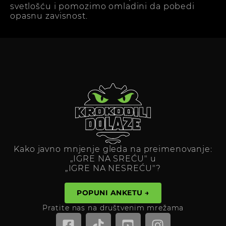
svetlošću i pomozimo omladini da pobedi
opasnu zavisnost.
Kako javno mnjenje gleda na preimenovanje:
„IGRE NA SREĆU" u
„IGRE NA NESREĆU"?
POPUNI ANKETU →
Pratite nas na društvenim mrežama