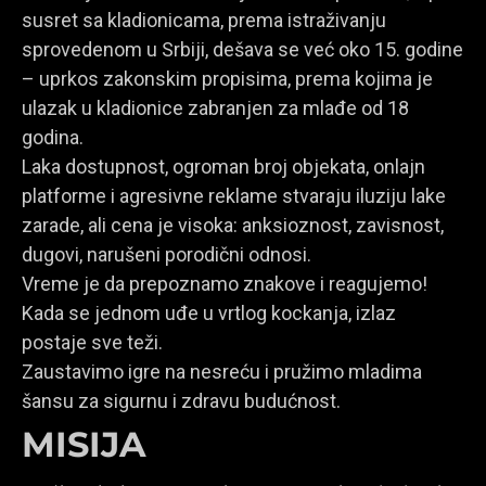
susret sa kladionicama, prema istraživanju
sprovedenom u Srbiji, dešava se već oko 15. godine
– uprkos zakonskim propisima, prema kojima je
ulazak u kladionice zabranjen za mlađe od 18
godina.
Laka dostupnost, ogroman broj objekata, onlajn
platforme i agresivne reklame stvaraju iluziju lake
zarade, ali cena je visoka: anksioznost, zavisnost,
dugovi, narušeni porodični odnosi.
Vreme je da prepoznamo znakove i reagujemo!
Kada se jednom uđe u vrtlog kockanja, izlaz
postaje sve teži.
Zaustavimo igre na nesreću i pružimo mladima
šansu za sigurnu i zdravu budućnost.
MISIJA