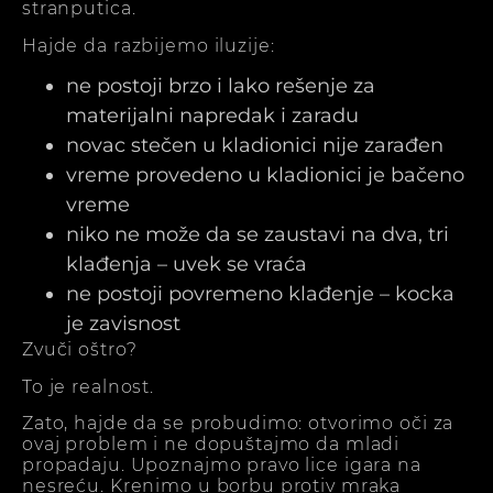
stranputica.
Hajde da razbijemo iluzije:
ne postoji brzo i lako rešenje za
materijalni napredak i zaradu
novac stečen u kladionici nije zarađen
vreme provedeno u kladionici je bačeno
vreme
niko ne može da se zaustavi na dva, tri
klađenja – uvek se vraća
ne postoji povremeno klađenje – kocka
je zavisnost
Zvuči oštro?
To je realnost.
Zato, hajde da se probudimo: otvorimo oči za
ovaj problem i ne dopuštajmo da mladi
propadaju. Upoznajmo pravo lice igara na
nesreću. Krenimo u borbu protiv mraka