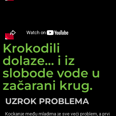
Krokodili
dolaze... i iz
slobode vode u
začarani krug.
UZROK PROBLEMA
Kockanje među mladima je sve veći problem, a prvi