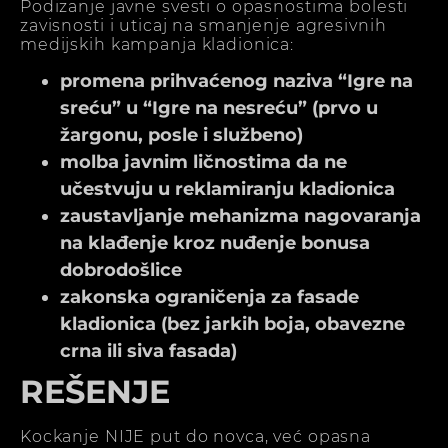
Podizanje javne svesti o opasnostima bolesti
zavisnosti i uticaj na smanjenje agresivnih
medijskih kampanja kladionica:
promena prihvaćenog naziva “Igre na
sreću” u “Igre na nesreću” (prvo u
žargonu, posle i službeno)
molba javnim ličnostima da ne
učestvuju u reklamiranju kladionica
zaustavljanje mehanizma nagovaranja
na klađenje kroz nuđenje bonusa
dobrodošlice
zakonska ograničenja za fasade
kladionica (bez jarkih boja, obavezne
crna ili siva fasada)
REŠENJE
Kockanje NIJE put do novca, već opasna