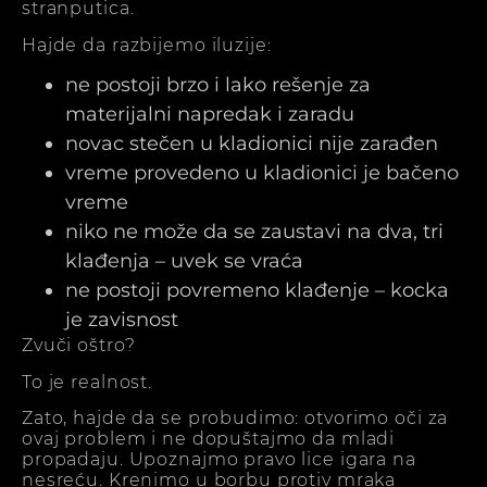
stranputica.
Hajde da razbijemo iluzije:
ne postoji brzo i lako rešenje za
materijalni napredak i zaradu
novac stečen u kladionici nije zarađen
vreme provedeno u kladionici je bačeno
vreme
niko ne može da se zaustavi na dva, tri
klađenja – uvek se vraća
ne postoji povremeno klađenje – kocka
je zavisnost
Zvuči oštro?
To je realnost.
Zato, hajde da se probudimo: otvorimo oči za
ovaj problem i ne dopuštajmo da mladi
propadaju. Upoznajmo pravo lice igara na
nesreću. Krenimo u borbu protiv mraka