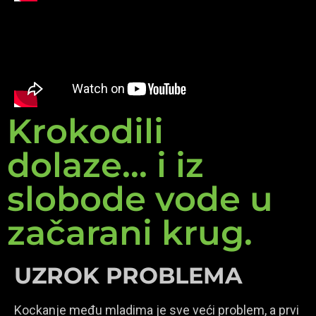
Krokodili
dolaze... i iz
slobode vode u
začarani krug.
UZROK PROBLEMA
Kockanje među mladima je sve veći problem, a prvi