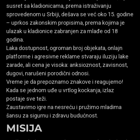
susret sa kladionicama, prema istraživanju
sprovedenom u Srbiji, dešava se već oko 15. godine
– uprkos zakonskim propisima, prema kojima je
ulazak u kladionice zabranjen za mlađe od 18
godina.
Laka dostupnost, ogroman broj objekata, onlajn
platforme i agresivne reklame stvaraju iluziju lake
zarade, ali cena je visoka: anksioznost, zavisnost,
dugovi, narušeni porodični odnosi.
Vreme je da prepoznamo znakove i reagujemo!
Kada se jednom uđe u vrtlog kockanja, izlaz
postaje sve teži.
Zaustavimo igre na nesreću i pružimo mladima
šansu za sigurnu i zdravu budućnost.
MISIJA