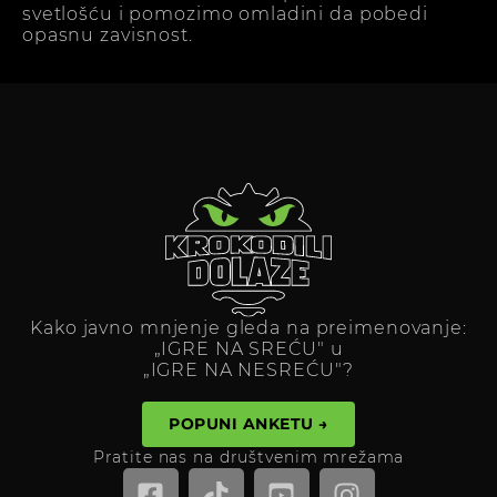
svetlošću i pomozimo omladini da pobedi
opasnu zavisnost.
Kako javno mnjenje gleda na preimenovanje:
„IGRE NA SREĆU" u
„IGRE NA NESREĆU"?
POPUNI ANKETU →
Pratite nas na društvenim mrežama