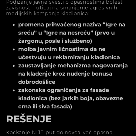
Podizanje javne svesti o opasnostima bolesti
zavisnosti i uticaj na smanjenje agresivnih
medijskih kampanja kladionica:
promena prihvaćenog naziva “Igre na
sreću” u “Igre na nesreću” (prvo u
žargonu, posle i službeno)
molba javnim ličnostima da ne
učestvuju u reklamiranju kladionica
zaustavljanje mehanizma nagovaranja
na klađenje kroz nuđenje bonusa
dobrodošlice
zakonska ograničenja za fasade
kladionica (bez jarkih boja, obavezne
crna ili siva fasada)
REŠENJE
Kockanje NIJE put do novca, već opasna