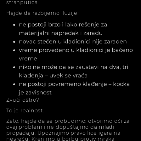
stranputica.
Hajde da razbijemo iluzije:
ne postoji brzo i lako rešenje za
materijalni napredak i zaradu
novac stečen u kladionici nije zarađen
vreme provedeno u kladionici je bačeno
vreme
niko ne može da se zaustavi na dva, tri
klađenja – uvek se vraća
ne postoji povremeno klađenje – kocka
je zavisnost
Zvuči oštro?
To je realnost.
Zato, hajde da se probudimo: otvorimo oči za
ovaj problem i ne dopuštajmo da mladi
propadaju. Upoznajmo pravo lice igara na
nesreću. Krenimo u borbu protiv mraka