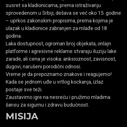
susret sa kladionicama, prema istraživanju
sprovedenom u Srbiji, dešava se već oko 15. godine
– uprkos zakonskim propisima, prema kojima je
ulazak u kladionice zabranjen za mlađe od 18
godina.
Laka dostupnost, ogroman broj objekata, onlajn
platforme i agresivne reklame stvaraju iluziju lake
zarade, ali cena je visoka: anksioznost, zavisnost,
dugovi, narušeni porodični odnosi.
Vreme je da prepoznamo znakove i reagujemo!
Kada se jednom uđe u vrtlog kockanja, izlaz
postaje sve teži.
Zaustavimo igre na nesreću i pružimo mladima
šansu za sigurnu i zdravu budućnost.
MISIJA