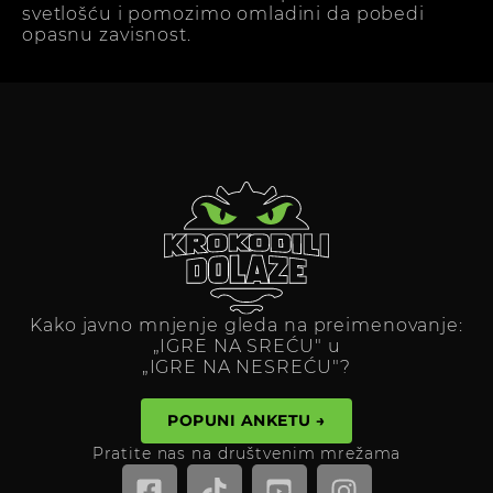
svetlošću i pomozimo omladini da pobedi
opasnu zavisnost.
Kako javno mnjenje gleda na preimenovanje:
„IGRE NA SREĆU" u
„IGRE NA NESREĆU"?
POPUNI ANKETU →
Pratite nas na društvenim mrežama