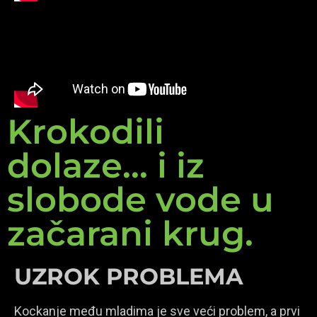
Krokodili
dolaze... i iz
slobode vode u
začarani krug.
UZROK PROBLEMA
Kockanje među mladima je sve veći problem, a prvi