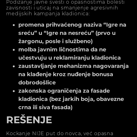
Podizanje javne svesti o opasnostima bolesti
zavisnosti i uticaj na smanjenje agresivnih
medijskih kampanja kladionica:
promena prihvaćenog naziva “Igre na
sreću” u “Igre na nesreću” (prvo u
žargonu, posle i službeno)
molba javnim ličnostima da ne
učestvuju u reklamiranju kladionica
zaustavljanje mehanizma nagovaranja
na klađenje kroz nuđenje bonusa
dobrodošlice
zakonska ograničenja za fasade
kladionica (bez jarkih boja, obavezne
crna ili siva fasada)
REŠENJE
Kockanje NIJE put do novca, već opasna