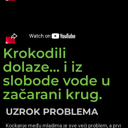
Krokodili
dolaze... i iz
slobode vode u
začarani krug.
UZROK PROBLEMA
Kockanje među mladima je sve veći problem, a prvi