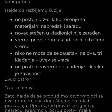
stranputica.
Hajde da razbijemo iluzije:
ne postoji brzo i lako rešenje za
materijalni napredak i zaradu
novac stečen u kladionici nije zarađen
vreme provedeno u kladionici je bačeno
vreme
niko ne može da se zaustavi na dva, tri
klađenja – uvek se vraća
ne postoji povremeno klađenje – kocka
je zavisnost
Zvuči oštro?
To je realnost.
Zato, hajde da se probudimo: otvorimo oči za
ovaj problem i ne dopuštajmo da mladi
propadaju. Upoznajmo pravo lice igara na
nesreću. Krenimo u borbu protiv mraka