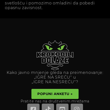
svetlošću i pomozimo omladini da pobedi
opasnu zavisnost.
Kako javno mnjenje gleda na preimenovanje:
„IGRE NA SREĆU" u
„IGRE NA NESREĆU"?
POPUNI ANKETU →
Pratite nas na društvenim mrežama