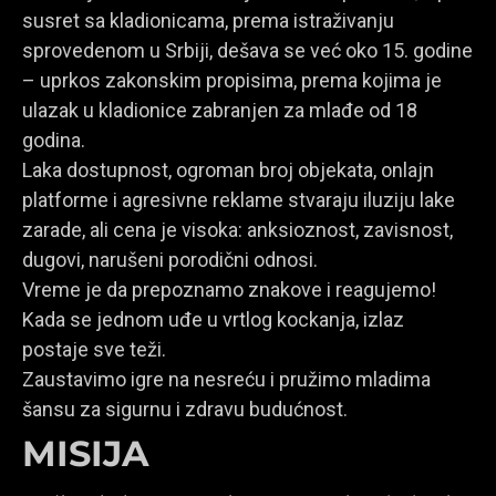
susret sa kladionicama, prema istraživanju
sprovedenom u Srbiji, dešava se već oko 15. godine
– uprkos zakonskim propisima, prema kojima je
ulazak u kladionice zabranjen za mlađe od 18
godina.
Laka dostupnost, ogroman broj objekata, onlajn
platforme i agresivne reklame stvaraju iluziju lake
zarade, ali cena je visoka: anksioznost, zavisnost,
dugovi, narušeni porodični odnosi.
Vreme je da prepoznamo znakove i reagujemo!
Kada se jednom uđe u vrtlog kockanja, izlaz
postaje sve teži.
Zaustavimo igre na nesreću i pružimo mladima
šansu za sigurnu i zdravu budućnost.
MISIJA