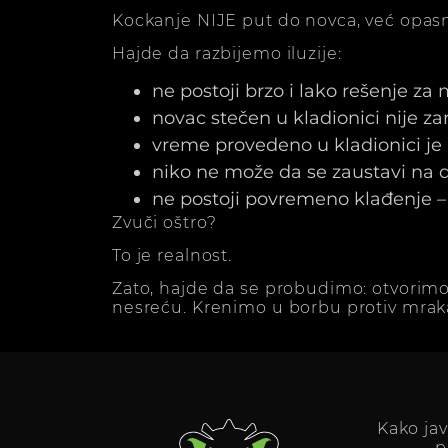
Kockanje NIJE put do novca, već opasn
Hajde da razbijemo iluzije:
ne postoji brzo i lako rešenje za
novac stečen u kladionici nije z
vreme provedeno u kladionici j
niko ne može da se zaustavi na dv
ne postoji povremeno klađenje – 
Zvuči oštro?
To je realnost.
Zato, hajde da se probudimo: otvorimo
nesreću. Krenimo u borbu protiv mrak
Kako ja
p