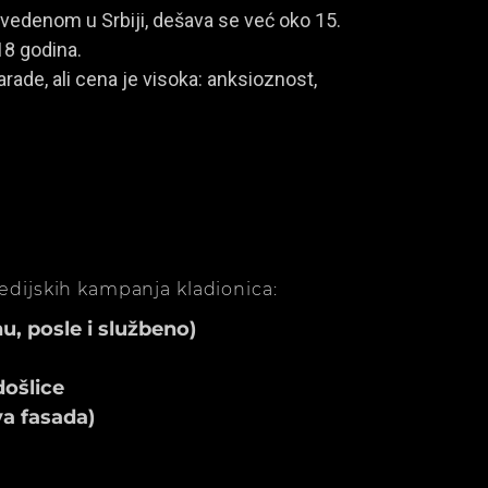
vedenom u Srbiji, dešava se već oko 15.
18 godina.
rade, ali cena je visoka: anksioznost,
medijskih kampanja kladionica:
, posle i službeno)
ošlice
va fasada)