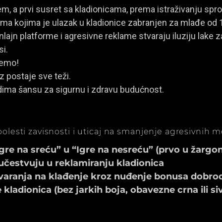
, a prvi susret sa kladionicama, prema istraživanju spro
a kojima je ulazak u kladionice zabranjen za mlađe od 
ajn platforme i agresivne reklame stvaraju iluziju lake za
si.
jemo!
z postaje sve teži.
dima šansu za sigurnu i zdravu budućnost.
olesti zavisnosti i uticaj na smanjenje agresivnih 
e na sreću” u “Igre na nesreću” (prvo u žargonu
učestvuju u reklamiranju kladionica
aranja na klađenje kroz nuđenje bonusa dobrod
ladionica (bez jarkih boja, obavezne crna ili si