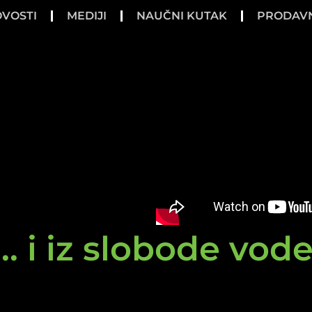
VOSTI
MEDIJI
NAUČNI KUTAK
PRODAV
.. i iz slobode vod