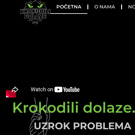
POČETNA
O NAMA
NO
Krokodili dolaze.
UZROK PROBLEMA