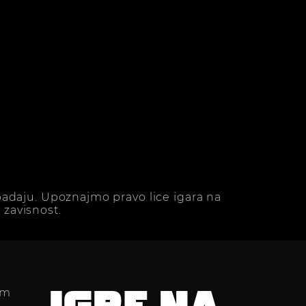
adaju. Upoznajmo pravo lice igara na
zavisnost.
im