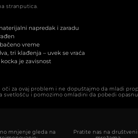
a stranputica.
 materijalni napredak i zaradu
arađen
e bačeno vreme
a, tri klađenja – uvek se vraća
kocka je zavisnost
 oči za ovaj problem i ne dopuštajmo da mladi prop
a svetlošću i pomozimo omladini da pobedi opasnu 
vno mnjenje gleda na
Pratite nas na društven
reimenovanje:
mrežama