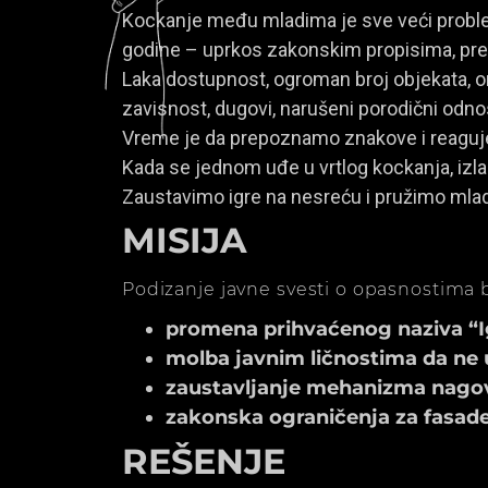
Kockanje među mladima je sve veći problem
godine – uprkos zakonskim propisima, prem
Laka dostupnost, ogroman broj objekata, onl
zavisnost, dugovi, narušeni porodični odno
Vreme je da prepoznamo znakove i reagu
Kada se jednom uđe u vrtlog kockanja, izla
Zaustavimo igre na nesreću i pružimo mla
MISIJA
Podizanje javne svesti o opasnostima b
promena prihvaćenog naziva “Igr
molba javnim ličnostima da ne 
zaustavljanje mehanizma nagov
zakonska ograničenja za fasade k
REŠENJE