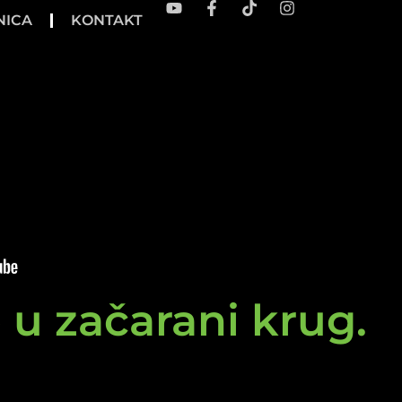
NICA
KONTAKT
e u začarani krug.