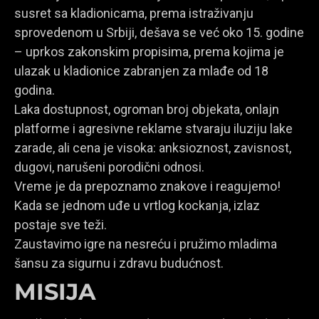
susret sa kladionicama, prema istraživanju
sprovedenom u Srbiji, dešava se već oko 15. godine
– uprkos zakonskim propisima, prema kojima je
ulazak u kladionice zabranjen za mlađe od 18
godina.
Laka dostupnost, ogroman broj objekata, onlajn
platforme i agresivne reklame stvaraju iluziju lake
zarade, ali cena je visoka: anksioznost, zavisnost,
dugovi, narušeni porodični odnosi.
Vreme je da prepoznamo znakove i reagujemo!
Kada se jednom uđe u vrtlog kockanja, izlaz
postaje sve teži.
Zaustavimo igre na nesreću i pružimo mladima
šansu za sigurnu i zdravu budućnost.
MISIJA