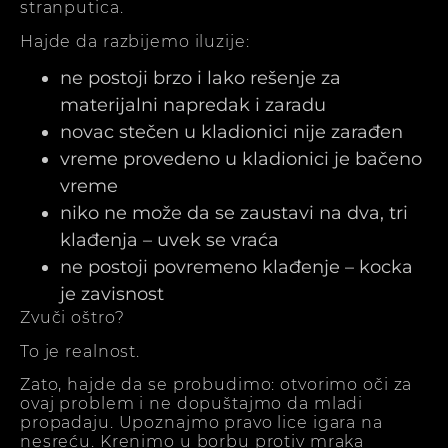
stranputica.
Hajde da razbijemo iluzije:
ne postoji brzo i lako rešenje za
materijalni napredak i zaradu
novac stečen u kladionici nije zarađen
vreme provedeno u kladionici je bačeno
vreme
niko ne može da se zaustavi na dva, tri
klađenja – uvek se vraća
ne postoji povremeno klađenje – kocka
je zavisnost
Zvuči oštro?
To je realnost.
Zato, hajde da se probudimo: otvorimo oči za
ovaj problem i ne dopuštajmo da mladi
propadaju. Upoznajmo pravo lice igara na
nesreću. Krenimo u borbu protiv mraka