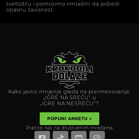
svetlošću i pomozimo omladini da pobedi
opasnu zavisnost.
Kako javno mnjenje gleda na preimenovanje:
„IGRE NA SREĆU" u
„IGRE NA NESREĆU"?
POPUNI ANKETU →
Pratite nas na društvenim mrežama