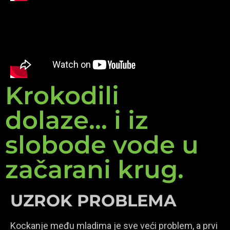
Krokodili
dolaze... i iz
slobode vode u
začarani krug.
UZROK PROBLEMA
Kockanje među mladima je sve veći problem, a prvi