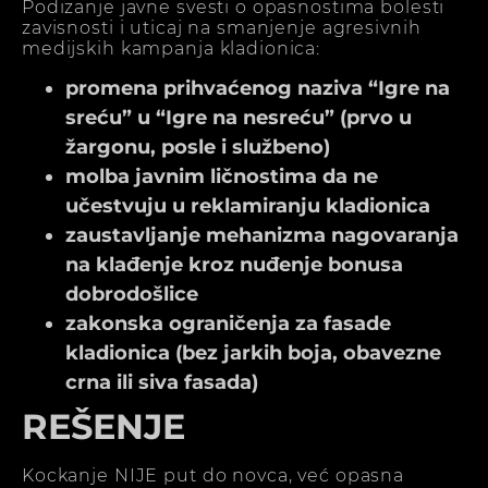
Podizanje javne svesti o opasnostima bolesti
zavisnosti i uticaj na smanjenje agresivnih
medijskih kampanja kladionica:
promena prihvaćenog naziva “Igre na
sreću” u “Igre na nesreću” (prvo u
žargonu, posle i službeno)
molba javnim ličnostima da ne
učestvuju u reklamiranju kladionica
zaustavljanje mehanizma nagovaranja
na klađenje kroz nuđenje bonusa
dobrodošlice
zakonska ograničenja za fasade
kladionica (bez jarkih boja, obavezne
crna ili siva fasada)
REŠENJE
Kockanje NIJE put do novca, već opasna