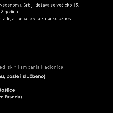
vedenom u Srbiji, dešava se već oko 15.
18 godina.
rade, ali cena je visoka: anksioznost,
medijskih kampanja kladionica:
, posle i službeno)
ošlice
va fasada)