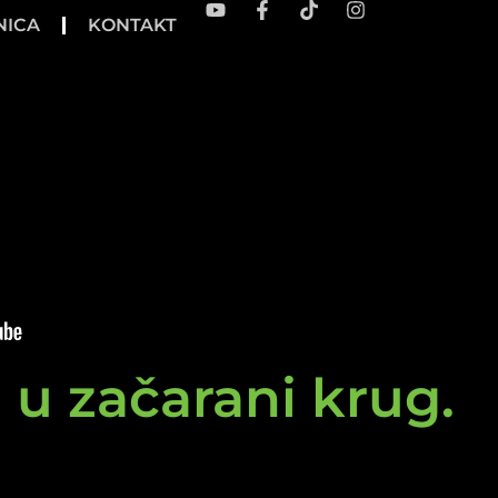
NICA
KONTAKT
e u začarani krug.