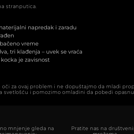
a stranputica.
 materijalni napredak i zaradu
arađen
e bačeno vreme
a, tri klađenja – uvek se vraća
kocka je zavisnost
 oči za ovaj problem i ne dopuštajmo da mladi prop
a svetlošću i pomozimo omladini da pobedi opasnu 
vno mnjenje gleda na
Pratite nas na društven