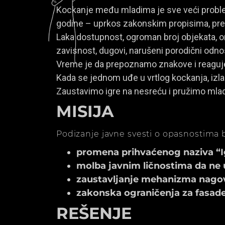
Kockanje među mladima je sve veći problem
godine – uprkos zakonskim propisima, prem
Laka dostupnost, ogroman broj objekata, onl
zavisnost, dugovi, narušeni porodični odno
Vreme je da prepoznamo znakove i reagu
Kada se jednom uđe u vrtlog kockanja, izla
Zaustavimo igre na nesreću i pružimo mla
MISIJA
Podizanje javne svesti o opasnostima b
promena prihvaćenog naziva “Igr
molba javnim ličnostima da ne 
zaustavljanje mehanizma nagov
zakonska ograničenja za fasade k
REŠENJE