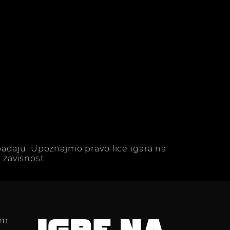
adaju. Upoznajmo pravo lice igara na
zavisnost.
im