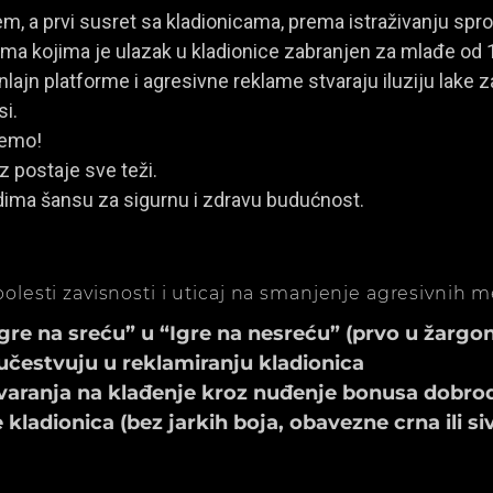
, a prvi susret sa kladionicama, prema istraživanju spro
a kojima je ulazak u kladionice zabranjen za mlađe od 
ajn platforme i agresivne reklame stvaraju iluziju lake za
si.
jemo!
z postaje sve teži.
dima šansu za sigurnu i zdravu budućnost.
olesti zavisnosti i uticaj na smanjenje agresivnih 
e na sreću” u “Igre na nesreću” (prvo u žargonu
učestvuju u reklamiranju kladionica
aranja na klađenje kroz nuđenje bonusa dobrod
ladionica (bez jarkih boja, obavezne crna ili si