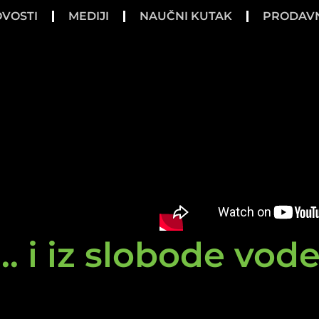
VOSTI
MEDIJI
NAUČNI KUTAK
PRODAV
.. i iz slobode vod