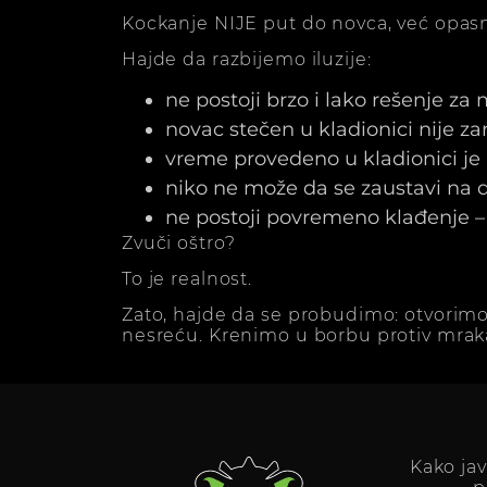
Kockanje NIJE put do novca, već opasn
Hajde da razbijemo iluzije:
ne postoji brzo i lako rešenje za
novac stečen u kladionici nije z
vreme provedeno u kladionici j
niko ne može da se zaustavi na dv
ne postoji povremeno klađenje – 
Zvuči oštro?
To je realnost.
Zato, hajde da se probudimo: otvorimo
nesreću. Krenimo u borbu protiv mrak
Kako ja