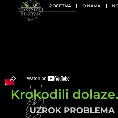
POČETNA
O NAMA
NO
Krokodili dolaze.
UZROK PROBLEMA