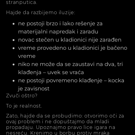
stranputica.
Hajde da razbijemo iluzije:
ne postoji brzo i lako rešenje za
materijalni napredak i zaradu
novac stečen u kladionici nije zarađen
vreme provedeno u kladionici je bačeno
vreme
niko ne može da se zaustavi na dva, tri
klađenja – uvek se vraća
ne postoji povremeno klađenje – kocka
je zavisnost
Zvuči oštro?
To je realnost.
Zato, hajde da se probudimo: otvorimo oči za
ovaj problem i ne dopuštajmo da mladi
propadaju. Upoznajmo pravo lice igara na
nesreću. Krenimo u borbu protiv mraka