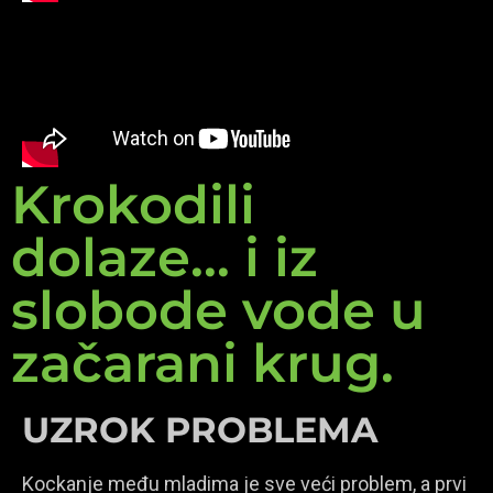
Krokodili
dolaze... i iz
slobode vode u
začarani krug.
UZROK PROBLEMA
Kockanje među mladima je sve veći problem, a prvi