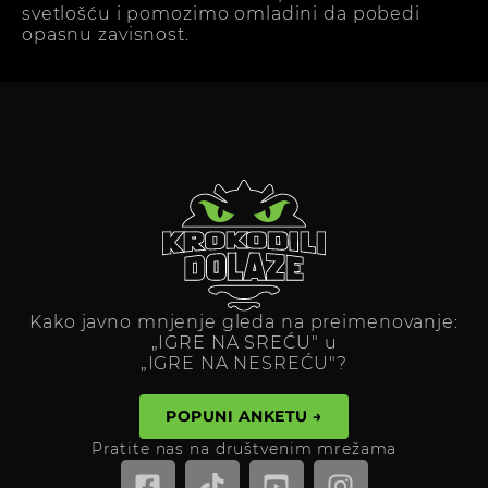
svetlošću i pomozimo omladini da pobedi
opasnu zavisnost.
Kako javno mnjenje gleda na preimenovanje:
„IGRE NA SREĆU" u
„IGRE NA NESREĆU"?
POPUNI ANKETU →
Pratite nas na društvenim mrežama