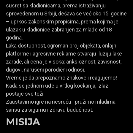
susret sa kladionicama, prema istraživanju
sprovedenom u Srbiji, dešava se već oko 15. godine
– uprkos zakonskim propisima, prema kojima je
ulazak u kladionice zabranjen za mlađe od 18
godina.
Laka dostupnost, ogroman broj objekata, onlajn
platforme i agresivne reklame stvaraju iluziju lake
zarade, ali cena je visoka: anksioznost, zavisnost,
dugovi, narušeni porodični odnosi.
Vreme je da prepoznamo znakove i reagujemo!
Kada se jednom uđe u vrtlog kockanja, izlaz
postaje sve teži.
Zaustavimo igre na nesreću i pružimo mladima
šansu za sigurnu i zdravu budućnost.
MISIJA