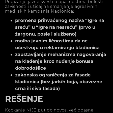
Podizanje javne svesti o opasnostima bolesti
zavisnosti i uticaj na smanjenje agresivnih
medijskih kampanja kladionica:
promena prihvaćenog naziva “Igre na
sreću” u “Igre na nesreću” (prvo u
žargonu, posle i službeno)
molba javnim ličnostima da ne
učestvuju u reklamiranju kladionica
zaustavljanje mehanizma nagovaranja
na klađenje kroz nuđenje bonusa
dobrodošlice
zakonska ograničenja za fasade
kladionica (bez jarkih boja, obavezne
crna ili siva fasada)
REŠENJE
Kockanje NIJE put do novca, već opasna