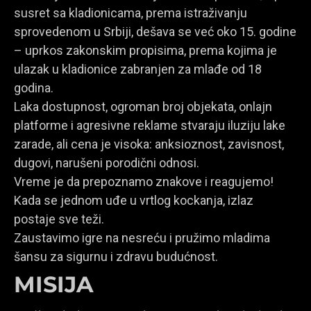
susret sa kladionicama, prema istraživanju
sprovedenom u Srbiji, dešava se već oko 15. godine
– uprkos zakonskim propisima, prema kojima je
ulazak u kladionice zabranjen za mlađe od 18
godina.
Laka dostupnost, ogroman broj objekata, onlajn
platforme i agresivne reklame stvaraju iluziju lake
zarade, ali cena je visoka: anksioznost, zavisnost,
dugovi, narušeni porodični odnosi.
Vreme je da prepoznamo znakove i reagujemo!
Kada se jednom uđe u vrtlog kockanja, izlaz
postaje sve teži.
Zaustavimo igre na nesreću i pružimo mladima
šansu za sigurnu i zdravu budućnost.
MISIJA