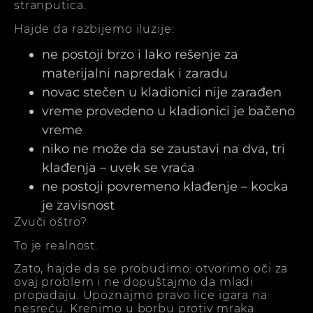
stranputica.
Hajde da razbijemo iluzije:
ne postoji brzo i lako rešenje za
materijalni napredak i zaradu
novac stečen u kladionici nije zarađen
vreme provedeno u kladionici je bačeno
vreme
niko ne može da se zaustavi na dva, tri
klađenja – uvek se vraća
ne postoji povremeno klađenje – kocka
je zavisnost
Zvuči oštro?
To je realnost.
Zato, hajde da se probudimo: otvorimo oči za
ovaj problem i ne dopuštajmo da mladi
propadaju. Upoznajmo pravo lice igara na
nesreću. Krenimo u borbu protiv mraka