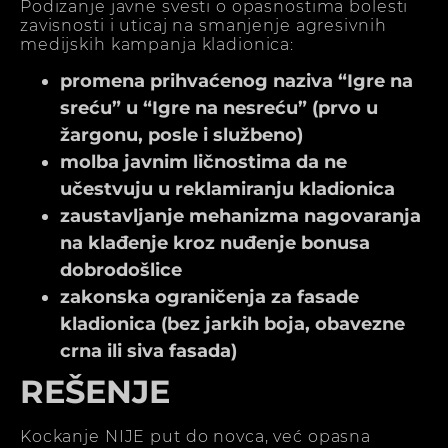
Podizanje javne svesti o opasnostima bolesti
zavisnosti i uticaj na smanjenje agresivnih
medijskih kampanja kladionica:
promena prihvaćenog naziva “Igre na
sreću” u “Igre na nesreću” (prvo u
žargonu, posle i službeno)
molba javnim ličnostima da ne
učestvuju u reklamiranju kladionica
zaustavljanje mehanizma nagovaranja
na klađenje kroz nuđenje bonusa
dobrodošlice
zakonska ograničenja za fasade
kladionica (bez jarkih boja, obavezne
crna ili siva fasada)
REŠENJE
Kockanje NIJE put do novca, već opasna