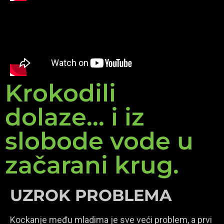
Krokodili
dolaze... i iz
slobode vode u
začarani krug.
UZROK PROBLEMA
Kockanje među mladima je sve veći problem, a prvi