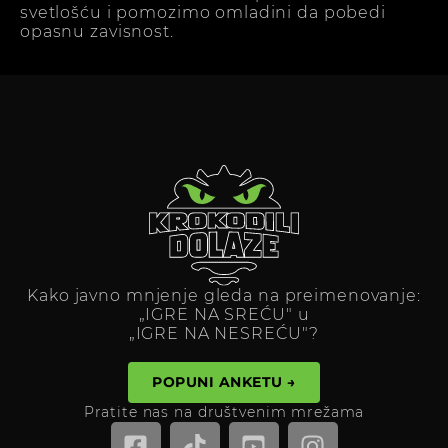
svetlošću i pomozimo omladini da pobedi
opasnu zavisnost.
Kako javno mnjenje gleda na preimenovanje:
„IGRE NA SREĆU" u
„IGRE NA NESREĆU"?
POPUNI ANKETU →
Pratite nas na društvenim mrežama