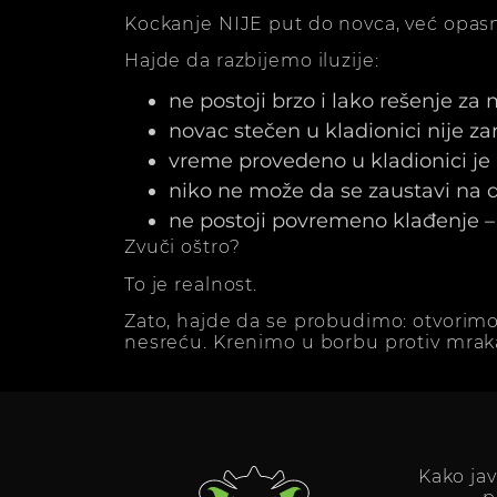
Kockanje NIJE put do novca, već opasn
Hajde da razbijemo iluzije:
ne postoji brzo i lako rešenje za
novac stečen u kladionici nije z
vreme provedeno u kladionici j
niko ne može da se zaustavi na dv
ne postoji povremeno klađenje – 
Zvuči oštro?
To je realnost.
Zato, hajde da se probudimo: otvorimo
nesreću. Krenimo u borbu protiv mrak
Kako ja