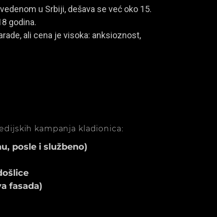
vedenom u Srbiji, dešava se već oko 15.
18 godina.
rade, ali cena je visoka: anksioznost,
medijskih kampanja kladionica:
, posle i službeno)
ošlice
va fasada)