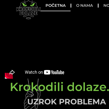
POČETNA
O NAMA
NO
Krokodili dolaze.
UZROK PROBLEMA