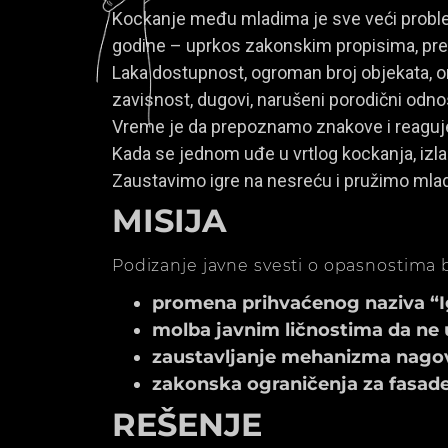
Kockanje među mladima je sve veći problem
godine – uprkos zakonskim propisima, prem
Laka dostupnost, ogroman broj objekata, onl
zavisnost, dugovi, narušeni porodični odno
Vreme je da prepoznamo znakove i reagu
Kada se jednom uđe u vrtlog kockanja, izla
Zaustavimo igre na nesreću i pružimo mla
MISIJA
Podizanje javne svesti o opasnostima b
promena prihvaćenog naziva “Igr
molba javnim ličnostima da ne 
zaustavljanje mehanizma nagov
zakonska ograničenja za fasade k
REŠENJE