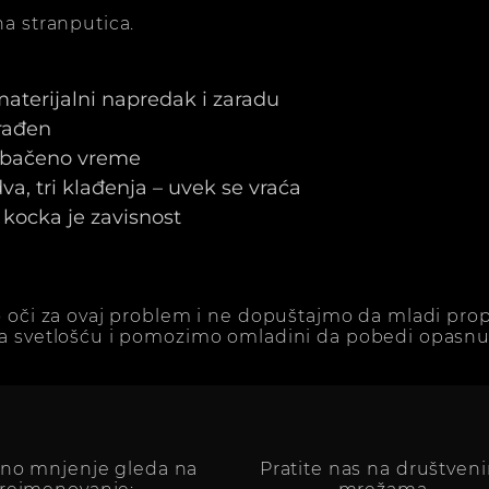
a stranputica.
 materijalni napredak i zaradu
arađen
e bačeno vreme
a, tri klađenja – uvek se vraća
kocka je zavisnost
 oči za ovaj problem i ne dopuštajmo da mladi prop
a svetlošću i pomozimo omladini da pobedi opasnu 
vno mnjenje gleda na
Pratite nas na društven