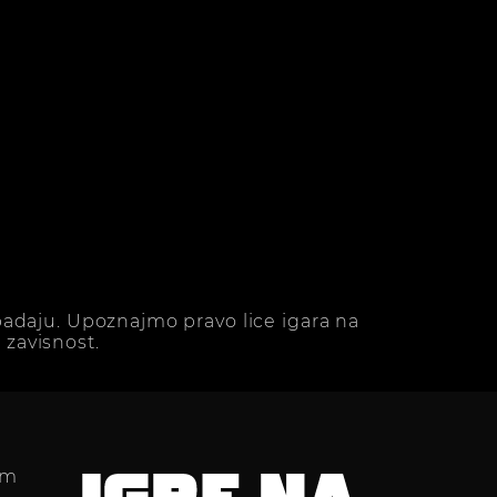
adaju. Upoznajmo pravo lice igara na
zavisnost.
im