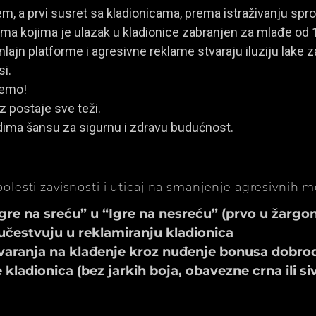
, a prvi susret sa kladionicama, prema istraživanju spro
a kojima je ulazak u kladionice zabranjen za mlađe od 
ajn platforme i agresivne reklame stvaraju iluziju lake za
si.
jemo!
z postaje sve teži.
dima šansu za sigurnu i zdravu budućnost.
olesti zavisnosti i uticaj na smanjenje agresivnih 
e na sreću” u “Igre na nesreću” (prvo u žargonu
učestvuju u reklamiranju kladionica
aranja na klađenje kroz nuđenje bonusa dobrod
ladionica (bez jarkih boja, obavezne crna ili si