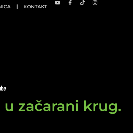
NICA
KONTAKT
e u začarani krug.