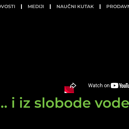
VOSTI
MEDIJI
NAUČNI KUTAK
PRODAV
.. i iz slobode vod