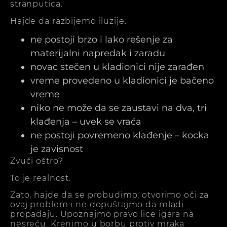
stranputica.
Hajde da razbijemo iluzije:
ne postoji brzo i lako rešenje za
materijalni napredak i zaradu
novac stečen u kladionici nije zarađen
vreme provedeno u kladionici je bačeno
vreme
niko ne može da se zaustavi na dva, tri
klađenja – uvek se vraća
ne postoji povremeno klađenje – kocka
je zavisnost
Zvuči oštro?
To je realnost.
Zato, hajde da se probudimo: otvorimo oči za
ovaj problem i ne dopuštajmo da mladi
propadaju. Upoznajmo pravo lice igara na
nesreću. Krenimo u borbu protiv mraka