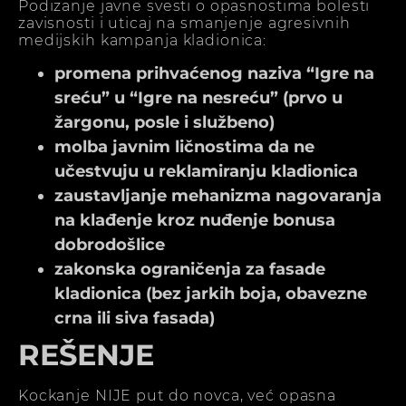
Podizanje javne svesti o opasnostima bolesti
zavisnosti i uticaj na smanjenje agresivnih
medijskih kampanja kladionica:
promena prihvaćenog naziva “Igre na
sreću” u “Igre na nesreću” (prvo u
žargonu, posle i službeno)
molba javnim ličnostima da ne
učestvuju u reklamiranju kladionica
zaustavljanje mehanizma nagovaranja
na klađenje kroz nuđenje bonusa
dobrodošlice
zakonska ograničenja za fasade
kladionica (bez jarkih boja, obavezne
crna ili siva fasada)
REŠENJE
Kockanje NIJE put do novca, već opasna