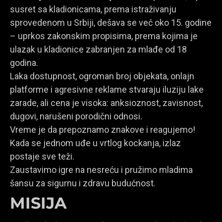
susret sa kladionicama, prema istraživanju
sprovedenom u Srbiji, dešava se već oko 15. godine
– uprkos zakonskim propisima, prema kojima je
ulazak u kladionice zabranjen za mlađe od 18
godina.
Laka dostupnost, ogroman broj objekata, onlajn
platforme i agresivne reklame stvaraju iluziju lake
zarade, ali cena je visoka: anksioznost, zavisnost,
dugovi, narušeni porodični odnosi.
Vreme je da prepoznamo znakove i reagujemo!
Kada se jednom uđe u vrtlog kockanja, izlaz
postaje sve teži.
Zaustavimo igre na nesreću i pružimo mladima
šansu za sigurnu i zdravu budućnost.
MISIJA