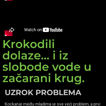
Krokodili
dolaze... i iz
slobode vode u
začarani krug.
UZROK PROBLEMA
Kockanje među mladima je sve veći problem, a prvi