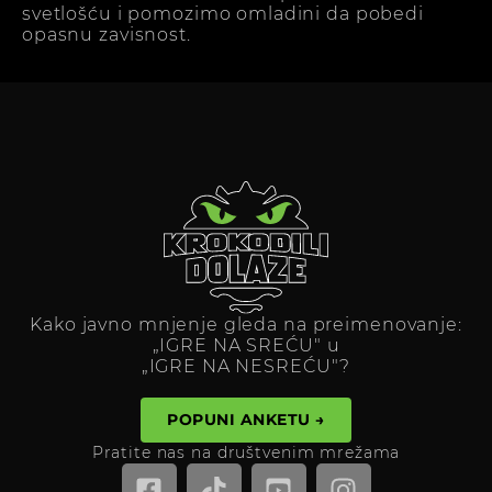
svetlošću i pomozimo omladini da pobedi
opasnu zavisnost.
Kako javno mnjenje gleda na preimenovanje:
„IGRE NA SREĆU" u
„IGRE NA NESREĆU"?
POPUNI ANKETU →
Pratite nas na društvenim mrežama