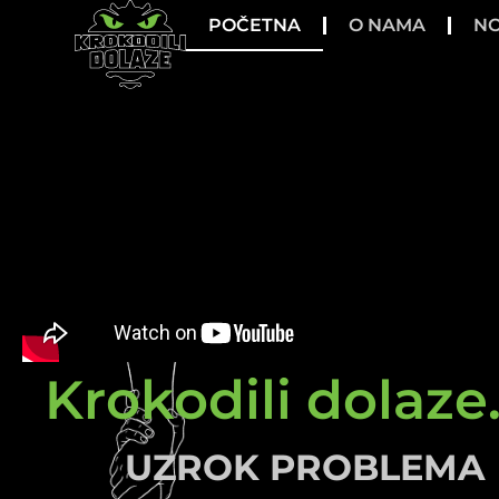
POČETNA
O NAMA
NO
Krokodili dolaze.
UZROK PROBLEMA