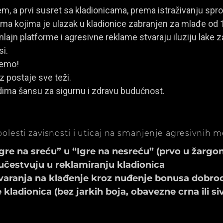
, a prvi susret sa kladionicama, prema istraživanju spro
a kojima je ulazak u kladionice zabranjen za mlađe od 
ajn platforme i agresivne reklame stvaraju iluziju lake za
si.
jemo!
z postaje sve teži.
dima šansu za sigurnu i zdravu budućnost.
olesti zavisnosti i uticaj na smanjenje agresivnih 
e na sreću” u “Igre na nesreću” (prvo u žargonu
učestvuju u reklamiranju kladionica
aranja na klađenje kroz nuđenje bonusa dobrod
ladionica (bez jarkih boja, obavezne crna ili si