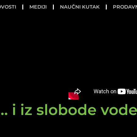
VOSTI
MEDIJI
NAUČNI KUTAK
PRODAV
.. i iz slobode vod