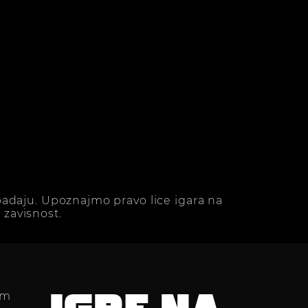
adaju. Upoznajmo pravo lice igara na
zavisnost.
im