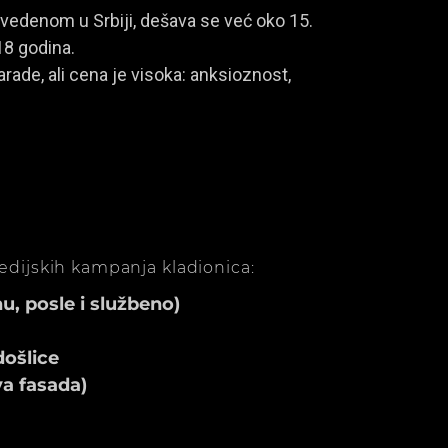
vedenom u Srbiji, dešava se već oko 15.
18 godina.
rade, ali cena je visoka: anksioznost,
medijskih kampanja kladionica:
, posle i službeno)
ošlice
va fasada)