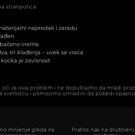
a stranputica.
 materijalni napredak i zaradu
arađen
e bačeno vreme
a, tri klađenja – uvek se vraća
kocka je zavisnost
 oči za ovaj problem i ne dopuštajmo da mladi prop
a svetlošću i pomozimo omladini da pobedi opasnu 
vno mnjenje gleda na
Pratite nas na društven