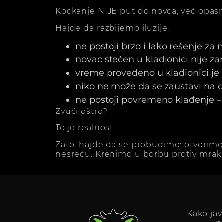
Kockanje NIJE put do novca, već opasn
Hajde da razbijemo iluzije:
ne postoji brzo i lako rešenje za
novac stečen u kladionici nije z
vreme provedeno u kladionici j
niko ne može da se zaustavi na dv
ne postoji povremeno klađenje – 
Zvuči oštro?
To je realnost.
Zato, hajde da se probudimo: otvorimo
nesreću. Krenimo u borbu protiv mrak
Kako ja