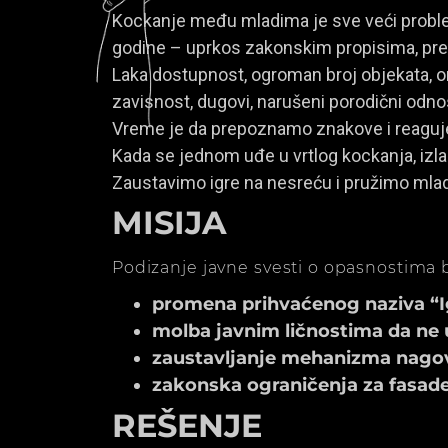
Kockanje među mladima je sve veći problem
godine – uprkos zakonskim propisima, prem
Laka dostupnost, ogroman broj objekata, onl
zavisnost, dugovi, narušeni porodični odno
Vreme je da prepoznamo znakove i reagu
Kada se jednom uđe u vrtlog kockanja, izla
Zaustavimo igre na nesreću i pružimo mla
MISIJA
Podizanje javne svesti o opasnostima b
promena prihvaćenog naziva “Igr
molba javnim ličnostima da ne 
zaustavljanje mehanizma nagov
zakonska ograničenja za fasade k
REŠENJE