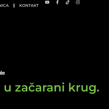
NICA
KONTAKT
e u začarani krug.