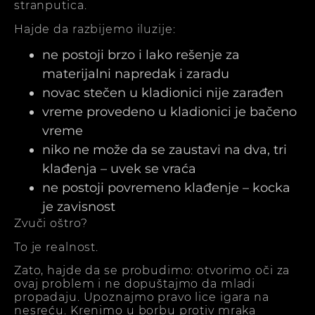
stranputica.
Hajde da razbijemo iluzije:
ne postoji brzo i lako rešenje za
materijalni napredak i zaradu
novac stečen u kladionici nije zarađen
vreme provedeno u kladionici je bačeno
vreme
niko ne može da se zaustavi na dva, tri
klađenja – uvek se vraća
ne postoji povremeno klađenje – kocka
je zavisnost
Zvuči oštro?
To je realnost.
Zato, hajde da se probudimo: otvorimo oči za
ovaj problem i ne dopuštajmo da mladi
propadaju. Upoznajmo pravo lice igara na
nesreću. Krenimo u borbu protiv mraka