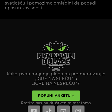
svetlošću i pomozimo omladini da pobedi
opasnu zavisnost.
Kako javno mnjenje gleda na preimenovanje:
„IGRE NA SREĆU" u
„IGRE NA NESREĆU"?
POPUNI ANKETU →
Pratite nas na društvenim mrežama