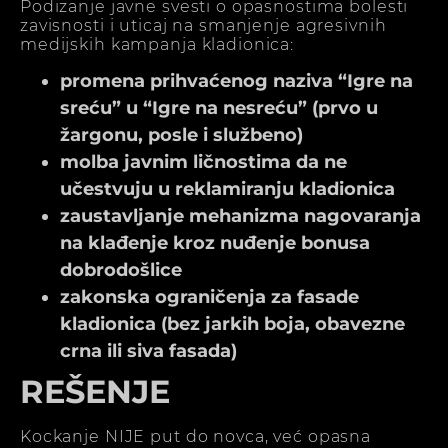
Podizanje javne svesti o opasnostima bolesti
zavisnosti i uticaj na smanjenje agresivnih
medijskih kampanja kladionica:
promena prihvaćenog naziva “Igre na
sreću” u “Igre na nesreću” (prvo u
žargonu, posle i službeno)
molba javnim ličnostima da ne
učestvuju u reklamiranju kladionica
zaustavljanje mehanizma nagovaranja
na klađenje kroz nuđenje bonusa
dobrodošlice
zakonska ograničenja za fasade
kladionica (bez jarkih boja, obavezne
crna ili siva fasada)
REŠENJE
Kockanje NIJE put do novca, već opasna