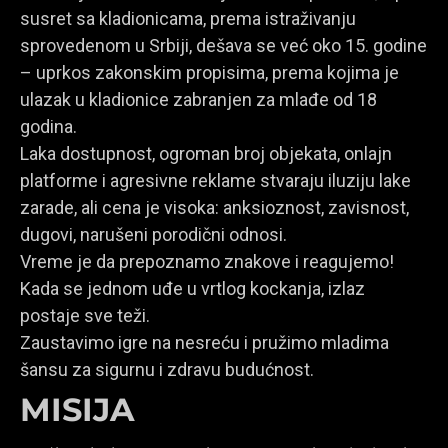
susret sa kladionicama, prema istraživanju
sprovedenom u Srbiji, dešava se već oko 15. godine
– uprkos zakonskim propisima, prema kojima je
ulazak u kladionice zabranjen za mlađe od 18
godina.
Laka dostupnost, ogroman broj objekata, onlajn
platforme i agresivne reklame stvaraju iluziju lake
zarade, ali cena je visoka: anksioznost, zavisnost,
dugovi, narušeni porodični odnosi.
Vreme je da prepoznamo znakove i reagujemo!
Kada se jednom uđe u vrtlog kockanja, izlaz
postaje sve teži.
Zaustavimo igre na nesreću i pružimo mladima
šansu za sigurnu i zdravu budućnost.
MISIJA