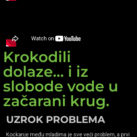
Krokodili
dolaze... i iz
slobode vode u
začarani krug.
UZROK PROBLEMA
Kockanje među mladima je sve veći problem, a prvi