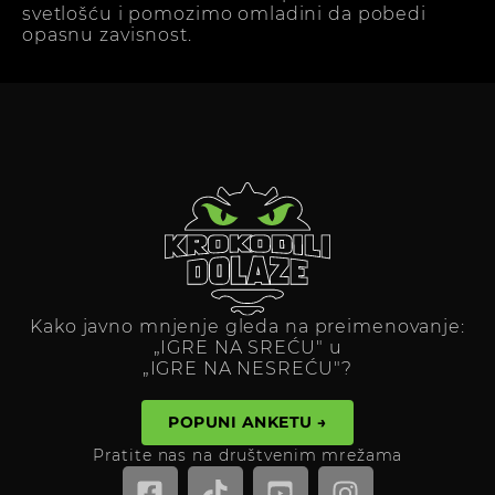
svetlošću i pomozimo omladini da pobedi
opasnu zavisnost.
Kako javno mnjenje gleda na preimenovanje:
„IGRE NA SREĆU" u
„IGRE NA NESREĆU"?
POPUNI ANKETU →
Pratite nas na društvenim mrežama