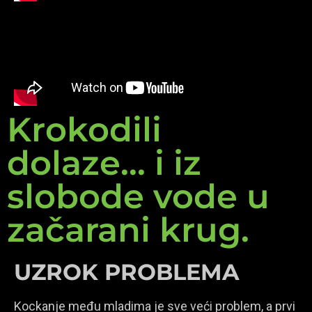
Krokodili
dolaze... i iz
slobode vode u
začarani krug.
UZROK PROBLEMA
Kockanje među mladima je sve veći problem, a prvi