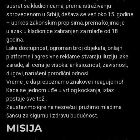
susret sa kladionicama, prema istraživanju
sprovedenom u Srbiji, dešava se već oko 15. godine
– uprkos zakonskim propisima, prema kojima je
ulazak u kladionice zabranjen za mlađe od 18
godina.
Laka dostupnost, ogroman broj objekata, onlajn
platforme i agresivne reklame stvaraju iluziju lake
zarade, ali cena je visoka: anksioznost, zavisnost,
dugovi, narušeni porodični odnosi.
Vreme je da prepoznamo znakove i reagujemo!
Kada se jednom uđe u vrtlog kockanja, izlaz
postaje sve teži.
Zaustavimo igre na nesreću i pružimo mladima
šansu za sigurnu i zdravu budućnost.
MISIJA