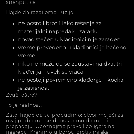
stranputica.
Hajde da razbijemo iluzije:
ne postoji brzo i lako rešenje za
materijalni napredak i zaradu
novac stečen u kladionici nije zarađen
vreme provedeno u kladionici je bačeno
vreme
niko ne može da se zaustavi na dva, tri
klađenja – uvek se vraća
ne postoji povremeno klađenje – kocka
je zavisnost
Zvuči oštro?
To je realnost.
Zato, hajde da se probudimo: otvorimo oči za
ovaj problem i ne dopuštajmo da mladi
propadaju. Upoznajmo pravo lice igara na
nesreću. Krenimo u borbu protiv mraka