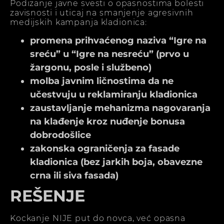
Podizanje javne svesti o opasnostima bolesti
zavisnosti i uticaj na smanjenje agresivnih
medijskih kampanja kladionica:
promena prihvaćenog naziva “Igre na
sreću” u “Igre na nesreću” (prvo u
žargonu, posle i službeno)
molba javnim ličnostima da ne
učestvuju u reklamiranju kladionica
zaustavljanje mehanizma nagovaranja
na klađenje kroz nuđenje bonusa
dobrodošlice
zakonska ograničenja za fasade
kladionica (bez jarkih boja, obavezne
crna ili siva fasada)
REŠENJE
Kockanje NIJE put do novca, već opasna