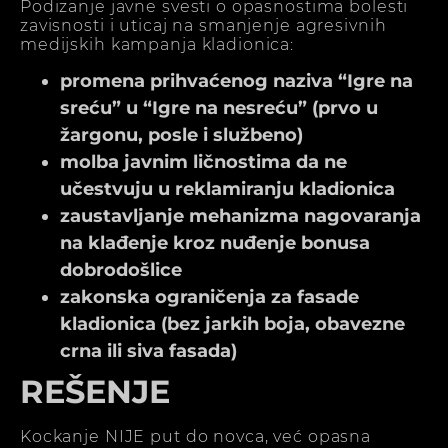
Podizanje javne svesti o opasnostima bolesti
zavisnosti i uticaj na smanjenje agresivnih
medijskih kampanja kladionica:
promena prihvaćenog naziva “Igre na
sreću” u “Igre na nesreću” (prvo u
žargonu, posle i službeno)
molba javnim ličnostima da ne
učestvuju u reklamiranju kladionica
zaustavljanje mehanizma nagovaranja
na klađenje kroz nuđenje bonusa
dobrodošlice
zakonska ograničenja za fasade
kladionica (bez jarkih boja, obavezne
crna ili siva fasada)
REŠENJE
Kockanje NIJE put do novca, već opasna