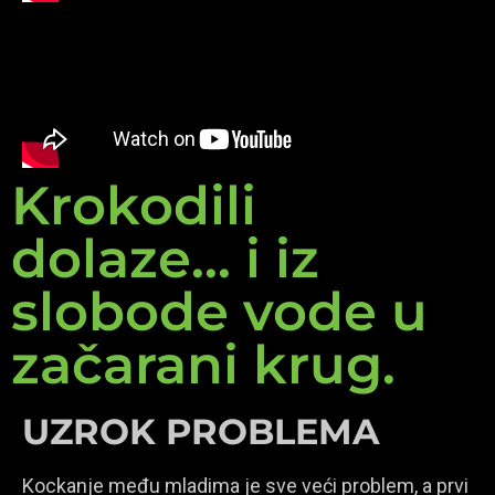
Krokodili
dolaze... i iz
slobode vode u
začarani krug.
UZROK PROBLEMA
Kockanje među mladima je sve veći problem, a prvi