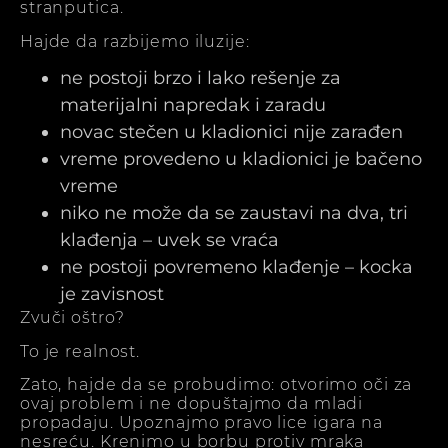
stranputica.
Hajde da razbijemo iluzije:
ne postoji brzo i lako rešenje za
materijalni napredak i zaradu
novac stečen u kladionici nije zarađen
vreme provedeno u kladionici je bačeno
vreme
niko ne može da se zaustavi na dva, tri
klađenja – uvek se vraća
ne postoji povremeno klađenje – kocka
je zavisnost
Zvuči oštro?
To je realnost.
Zato, hajde da se probudimo: otvorimo oči za
ovaj problem i ne dopuštajmo da mladi
propadaju. Upoznajmo pravo lice igara na
nesreću. Krenimo u borbu protiv mraka