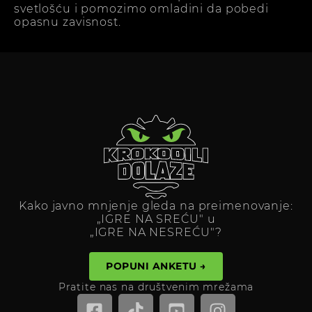
svetlošću i pomozimo omladini da pobedi
opasnu zavisnost.
Kako javno mnjenje gleda na preimenovanje:
„IGRE NA SREĆU" u
„IGRE NA NESREĆU"?
POPUNI ANKETU →
Pratite nas na društvenim mrežama