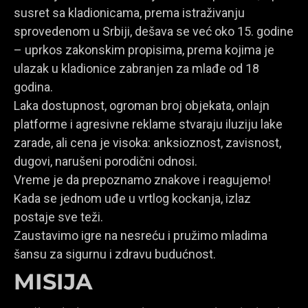
susret sa kladionicama, prema istraživanju
sprovedenom u Srbiji, dešava se već oko 15. godine
– uprkos zakonskim propisima, prema kojima je
ulazak u kladionice zabranjen za mlađe od 18
godina.
Laka dostupnost, ogroman broj objekata, onlajn
platforme i agresivne reklame stvaraju iluziju lake
zarade, ali cena je visoka: anksioznost, zavisnost,
dugovi, narušeni porodični odnosi.
Vreme je da prepoznamo znakove i reagujemo!
Kada se jednom uđe u vrtlog kockanja, izlaz
postaje sve teži.
Zaustavimo igre na nesreću i pružimo mladima
šansu za sigurnu i zdravu budućnost.
MISIJA