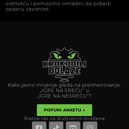
svetlošću i pomozimo omladini da pobedi
opasnu zavisnost.
Kako javno mnjenje gleda na preimenovanje:
„IGRE NA SREĆU" u
„IGRE NA NESREĆU"?
POPUNI ANKETU →
Pratite nas na društvenim mrežama