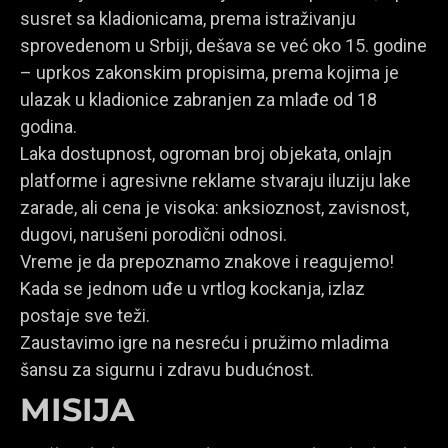
susret sa kladionicama, prema istraživanju
sprovedenom u Srbiji, dešava se već oko 15. godine
– uprkos zakonskim propisima, prema kojima je
ulazak u kladionice zabranjen za mlađe od 18
godina.
Laka dostupnost, ogroman broj objekata, onlajn
platforme i agresivne reklame stvaraju iluziju lake
zarade, ali cena je visoka: anksioznost, zavisnost,
dugovi, narušeni porodični odnosi.
Vreme je da prepoznamo znakove i reagujemo!
Kada se jednom uđe u vrtlog kockanja, izlaz
postaje sve teži.
Zaustavimo igre na nesreću i pružimo mladima
šansu za sigurnu i zdravu budućnost.
MISIJA