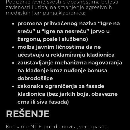
Podizanje javne svesti o opasnostima bolesti
zavisnosti i uticaj na smanjenje agresivnih
medijskih kampanja kladionica:
promena prihvaćenog naziva “Igre na
sreću” u “Igre na nesreću” (prvo u
žargonu, posle i službeno)
molba javnim ličnostima da ne
učestvuju u reklamiranju kladionica
zaustavljanje mehanizma nagovaranja
na klađenje kroz nuđenje bonusa
dobrodošlice
zakonska ograničenja za fasade
kladionica (bez jarkih boja, obavezne
crna ili siva fasada)
REŠENJE
Kockanje NIJE put do novca, već opasna