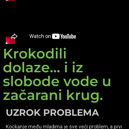
Krokodili
dolaze... i iz
slobode vode u
začarani krug.
UZROK PROBLEMA
Kockanje među mladima je sve veći problem, a prvi