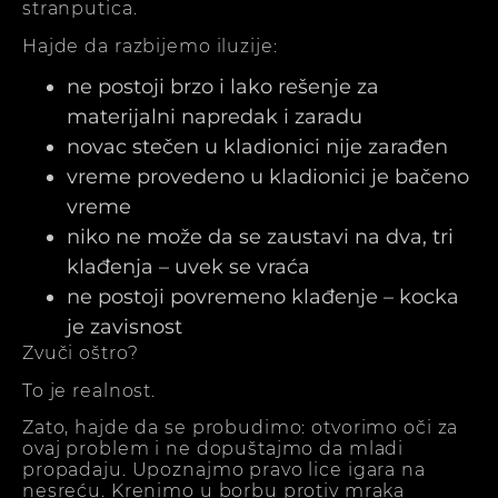
stranputica.
Hajde da razbijemo iluzije:
ne postoji brzo i lako rešenje za
materijalni napredak i zaradu
novac stečen u kladionici nije zarađen
vreme provedeno u kladionici je bačeno
vreme
niko ne može da se zaustavi na dva, tri
klađenja – uvek se vraća
ne postoji povremeno klađenje – kocka
je zavisnost
Zvuči oštro?
To je realnost.
Zato, hajde da se probudimo: otvorimo oči za
ovaj problem i ne dopuštajmo da mladi
propadaju. Upoznajmo pravo lice igara na
nesreću. Krenimo u borbu protiv mraka