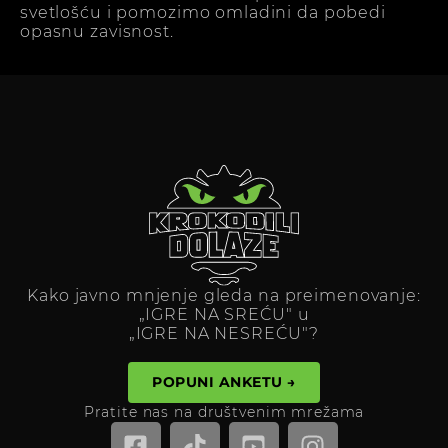
svetlošću i pomozimo omladini da pobedi
opasnu zavisnost.
Kako javno mnjenje gleda na preimenovanje:
„IGRE NA SREĆU" u
„IGRE NA NESREĆU"?
POPUNI ANKETU →
Pratite nas na društvenim mrežama