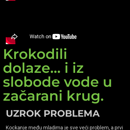
Krokodili
dolaze... i iz
slobode vode u
začarani krug.
UZROK PROBLEMA
Kockanje među mladima je sve veći problem, a prvi