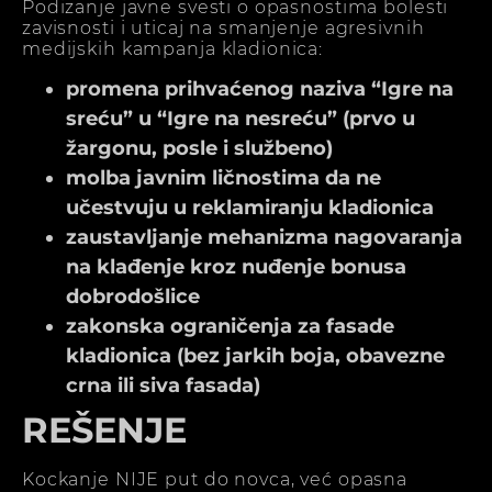
Podizanje javne svesti o opasnostima bolesti
zavisnosti i uticaj na smanjenje agresivnih
medijskih kampanja kladionica:
promena prihvaćenog naziva “Igre na
sreću” u “Igre na nesreću” (prvo u
žargonu, posle i službeno)
molba javnim ličnostima da ne
učestvuju u reklamiranju kladionica
zaustavljanje mehanizma nagovaranja
na klađenje kroz nuđenje bonusa
dobrodošlice
zakonska ograničenja za fasade
kladionica (bez jarkih boja, obavezne
crna ili siva fasada)
REŠENJE
Kockanje NIJE put do novca, već opasna