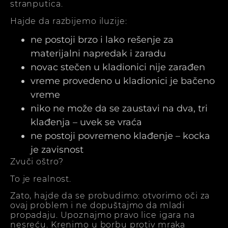
stranputica.
Hajde da razbijemo iluzije:
ne postoji brzo i lako rešenje za
materijalni napredak i zaradu
novac stečen u kladionici nije zarađen
vreme provedeno u kladionici je bačeno
vreme
niko ne može da se zaustavi na dva, tri
klađenja – uvek se vraća
ne postoji povremeno klađenje – kocka
je zavisnost
Zvuči oštro?
To je realnost.
Zato, hajde da se probudimo: otvorimo oči za
ovaj problem i ne dopuštajmo da mladi
propadaju. Upoznajmo pravo lice igara na
nesreću. Krenimo u borbu protiv mraka