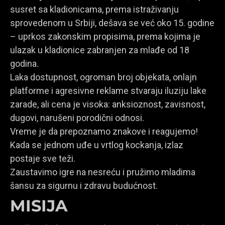
susret sa kladionicama, prema istraživanju
sprovedenom u Srbiji, dešava se već oko 15. godine
– uprkos zakonskim propisima, prema kojima je
ulazak u kladionice zabranjen za mlađe od 18
godina.
Laka dostupnost, ogroman broj objekata, onlajn
platforme i agresivne reklame stvaraju iluziju lake
zarade, ali cena je visoka: anksioznost, zavisnost,
dugovi, narušeni porodični odnosi.
Vreme je da prepoznamo znakove i reagujemo!
Kada se jednom uđe u vrtlog kockanja, izlaz
postaje sve teži.
Zaustavimo igre na nesreću i pružimo mladima
šansu za sigurnu i zdravu budućnost.
MISIJA