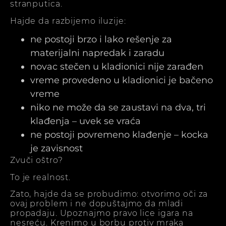
stranputica.
Hajde da razbijemo iluzije:
ne postoji brzo i lako rešenje za
materijalni napredak i zaradu
novac stečen u kladionici nije zarađen
vreme provedeno u kladionici je bačeno
vreme
niko ne može da se zaustavi na dva, tri
klađenja – uvek se vraća
ne postoji povremeno klađenje – kocka
je zavisnost
Zvuči oštro?
To je realnost.
Zato, hajde da se probudimo: otvorimo oči za
ovaj problem i ne dopuštajmo da mladi
propadaju. Upoznajmo pravo lice igara na
nesreću. Krenimo u borbu protiv mraka