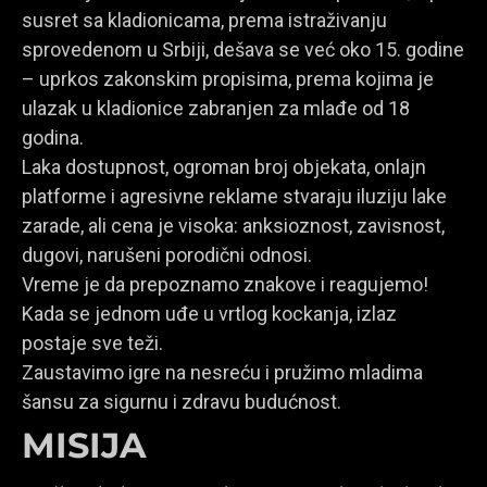
susret sa kladionicama, prema istraživanju
sprovedenom u Srbiji, dešava se već oko 15. godine
– uprkos zakonskim propisima, prema kojima je
ulazak u kladionice zabranjen za mlađe od 18
godina.
Laka dostupnost, ogroman broj objekata, onlajn
platforme i agresivne reklame stvaraju iluziju lake
zarade, ali cena je visoka: anksioznost, zavisnost,
dugovi, narušeni porodični odnosi.
Vreme je da prepoznamo znakove i reagujemo!
Kada se jednom uđe u vrtlog kockanja, izlaz
postaje sve teži.
Zaustavimo igre na nesreću i pružimo mladima
šansu za sigurnu i zdravu budućnost.
MISIJA