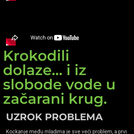
Krokodili
dolaze... i iz
slobode vode u
začarani krug.
UZROK PROBLEMA
Kockanje među mladima je sve veći problem, a prvi