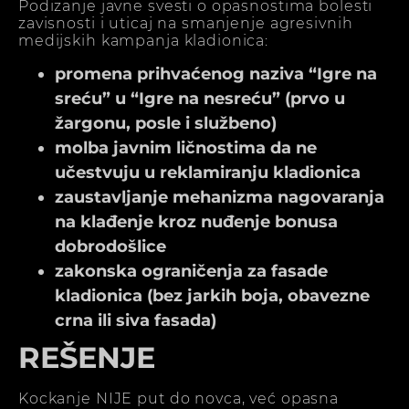
Podizanje javne svesti o opasnostima bolesti
zavisnosti i uticaj na smanjenje agresivnih
medijskih kampanja kladionica:
promena prihvaćenog naziva “Igre na
sreću” u “Igre na nesreću” (prvo u
žargonu, posle i službeno)
molba javnim ličnostima da ne
učestvuju u reklamiranju kladionica
zaustavljanje mehanizma nagovaranja
na klađenje kroz nuđenje bonusa
dobrodošlice
zakonska ograničenja za fasade
kladionica (bez jarkih boja, obavezne
crna ili siva fasada)
REŠENJE
Kockanje NIJE put do novca, već opasna