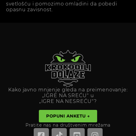
svetlošću i pomozimo omladini da pobedi
opasnu zavisnost.
Kako javno mnjenje gleda na preimenovanje:
„IGRE NA SREĆU" u
„IGRE NA NESREĆU"?
POPUNI ANKETU →
Pratite nas na društvenim mrežama