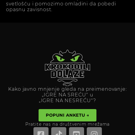
svetlošću i pomozimo omladini da pobedi
opasnu zavisnost.
Kako javno mnjenje gleda na preimenovanje:
„IGRE NA SREĆU" u
„IGRE NA NESREĆU"?
POPUNI ANKETU →
Pratite nas na društvenim mrežama