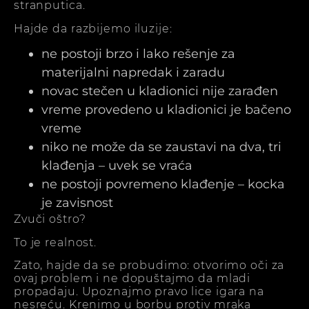
stranputica.
Hajde da razbijemo iluzije:
ne postoji brzo i lako rešenje za
materijalni napredak i zaradu
novac stečen u kladionici nije zarađen
vreme provedeno u kladionici je bačeno
vreme
niko ne može da se zaustavi na dva, tri
klađenja – uvek se vraća
ne postoji povremeno klađenje – kocka
je zavisnost
Zvuči oštro?
To je realnost.
Zato, hajde da se probudimo: otvorimo oči za
ovaj problem i ne dopuštajmo da mladi
propadaju. Upoznajmo pravo lice igara na
nesreću. Krenimo u borbu protiv mraka