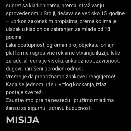
susret sa kladionicama, prema istraživanju
sprovedenom u Srbiji, dešava se već oko 15. godine
– uprkos zakonskim propisima, prema kojima je
ulazak u kladionice zabranjen za mlađe od 18
godina.
Laka dostupnost, ogroman broj objekata, onlajn
platforme i agresivne reklame stvaraju iluziju lake
zarade, ali cena je visoka: anksioznost, zavisnost,
dugovi, narušeni porodični odnosi.
Vreme je da prepoznamo znakove i reagujemo!
Kada se jednom uđe u vrtlog kockanja, izlaz
postaje sve teži.
Zaustavimo igre na nesreću i pružimo mladima
šansu za sigurnu i zdravu budućnost.
MISIJA