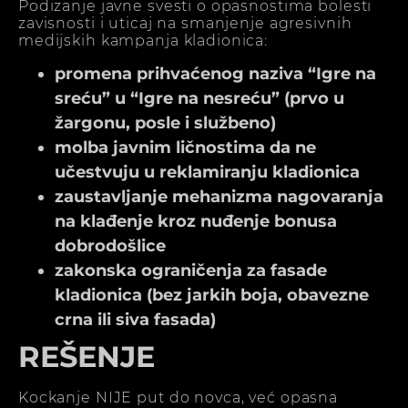
Podizanje javne svesti o opasnostima bolesti
zavisnosti i uticaj na smanjenje agresivnih
medijskih kampanja kladionica:
promena prihvaćenog naziva “Igre na
sreću” u “Igre na nesreću” (prvo u
žargonu, posle i službeno)
molba javnim ličnostima da ne
učestvuju u reklamiranju kladionica
zaustavljanje mehanizma nagovaranja
na klađenje kroz nuđenje bonusa
dobrodošlice
zakonska ograničenja za fasade
kladionica (bez jarkih boja, obavezne
crna ili siva fasada)
REŠENJE
Kockanje NIJE put do novca, već opasna