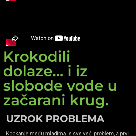
Krokodili
dolaze... i iz
slobode vode u
začarani krug.
UZROK PROBLEMA
Kockanje među mladima je sve veći problem, a prvi