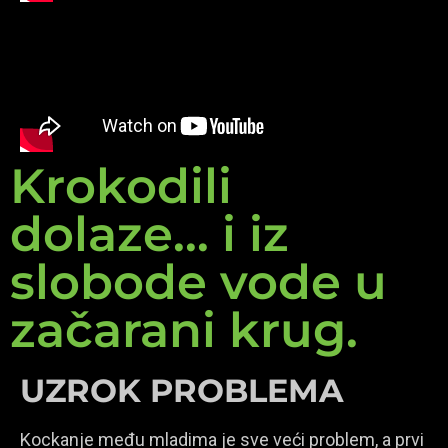
Krokodili
dolaze... i iz
slobode vode u
začarani krug.
UZROK PROBLEMA
Kockanje među mladima je sve veći problem, a prvi