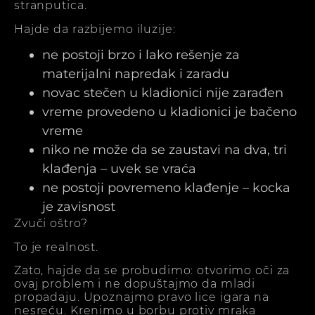
stranputica.
Hajde da razbijemo iluzije:
ne postoji brzo i lako rešenje za
materijalni napredak i zaradu
novac stečen u kladionici nije zarađen
vreme provedeno u kladionici je bačeno
vreme
niko ne može da se zaustavi na dva, tri
klađenja – uvek se vraća
ne postoji povremeno klađenje – kocka
je zavisnost
Zvuči oštro?
To je realnost.
Zato, hajde da se probudimo: otvorimo oči za
ovaj problem i ne dopuštajmo da mladi
propadaju. Upoznajmo pravo lice igara na
nesreću. Krenimo u borbu protiv mraka