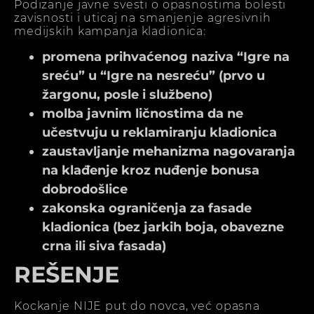
Podizanje javne svesti o opasnostima bolesti
zavisnosti i uticaj na smanjenje agresivnih
medijskih kampanja kladionica:
promena prihvaćenog naziva “Igre na
sreću” u “Igre na nesreću” (prvo u
žargonu, posle i službeno)
molba javnim ličnostima da ne
učestvuju u reklamiranju kladionica
zaustavljanje mehanizma nagovaranja
na klađenje kroz nuđenje bonusa
dobrodošlice
zakonska ograničenja za fasade
kladionica (bez jarkih boja, obavezne
crna ili siva fasada)
REŠENJE
Kockanje NIJE put do novca, već opasna