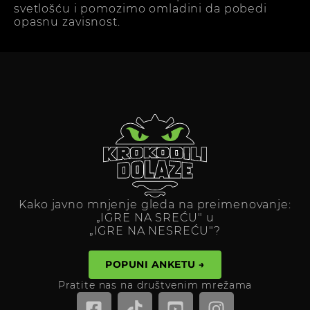
svetlošću i pomozimo omladini da pobedi
opasnu zavisnost.
Kako javno mnjenje gleda na preimenovanje:
„IGRE NA SREĆU" u
„IGRE NA NESREĆU"?
POPUNI ANKETU →
Pratite nas na društvenim mrežama