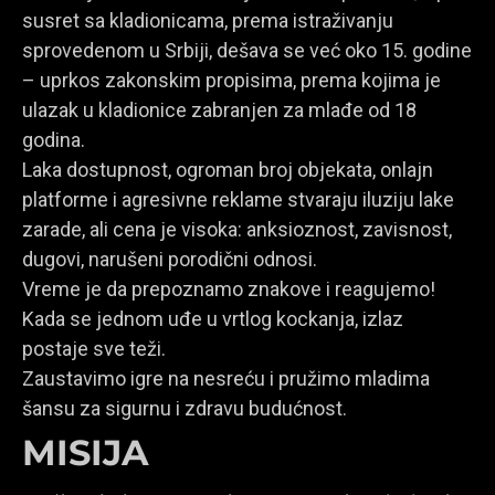
susret sa kladionicama, prema istraživanju
sprovedenom u Srbiji, dešava se već oko 15. godine
– uprkos zakonskim propisima, prema kojima je
ulazak u kladionice zabranjen za mlađe od 18
godina.
Laka dostupnost, ogroman broj objekata, onlajn
platforme i agresivne reklame stvaraju iluziju lake
zarade, ali cena je visoka: anksioznost, zavisnost,
dugovi, narušeni porodični odnosi.
Vreme je da prepoznamo znakove i reagujemo!
Kada se jednom uđe u vrtlog kockanja, izlaz
postaje sve teži.
Zaustavimo igre na nesreću i pružimo mladima
šansu za sigurnu i zdravu budućnost.
MISIJA