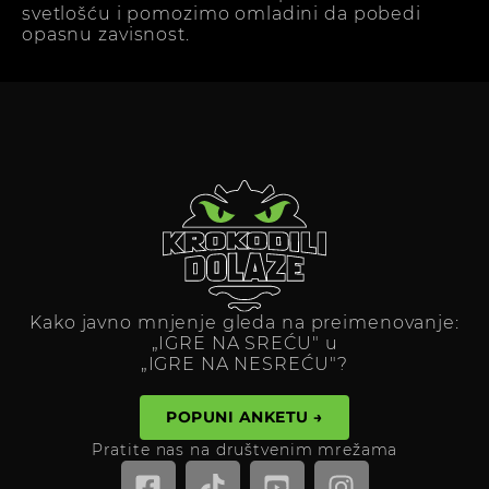
svetlošću i pomozimo omladini da pobedi
opasnu zavisnost.
Kako javno mnjenje gleda na preimenovanje:
„IGRE NA SREĆU" u
„IGRE NA NESREĆU"?
POPUNI ANKETU →
Pratite nas na društvenim mrežama