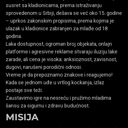
susret sa kladionicama, prema istraživanju
sprovedenom u Srbiji, dešava se već oko 15. godine
– uprkos zakonskim propisima, prema kojima je
ulazak u kladionice zabranjen za mlađe od 18
godina.
Laka dostupnost, ogroman broj objekata, onlajn
platforme i agresivne reklame stvaraju iluziju lake
zarade, ali cena je visoka: anksioznost, zavisnost,
dugovi, narušeni porodični odnosi.
Vreme je da prepoznamo znakove i reagujemo!
Kada se jednom uđe u vrtlog kockanja, izlaz
postaje sve teži.
Zaustavimo igre na nesreću i pružimo mladima
šansu za sigurnu i zdravu budućnost.
MISIJA