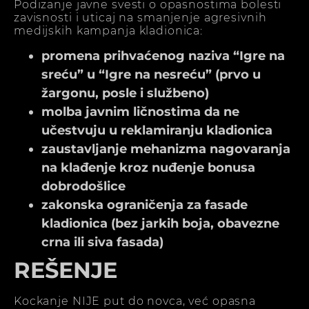
Podizanje javne svesti o opasnostima bolesti
zavisnosti i uticaj na smanjenje agresivnih
medijskih kampanja kladionica:
promena prihvaćenog naziva “Igre na
sreću” u “Igre na nesreću” (prvo u
žargonu, posle i službeno)
molba javnim ličnostima da ne
učestvuju u reklamiranju kladionica
zaustavljanje mehanizma nagovaranja
na klađenje kroz nuđenje bonusa
dobrodošlice
zakonska ograničenja za fasade
kladionica (bez jarkih boja, obavezne
crna ili siva fasada)
REŠENJE
Kockanje NIJE put do novca, već opasna