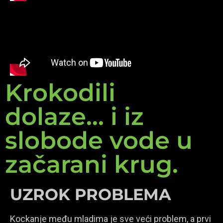
Krokodili
dolaze... i iz
slobode vode u
začarani krug.
UZROK PROBLEMA
Kockanje među mladima je sve veći problem, a prvi