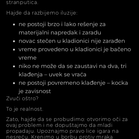
stranputica.
Hajde da razbijemo iluzije:
ne postoji brzo i lako rešenje za
materijalni napredak i zaradu
novac stečen u kladionici nije zarađen
vreme provedeno u kladionici je bačeno
vreme
niko ne može da se zaustavi na dva, tri
klađenja – uvek se vraća
ne postoji povremeno klađenje – kocka
je zavisnost
Zvuči oštro?
To je realnost.
Zato, hajde da se probudimo: otvorimo oči za
ovaj problem i ne dopuštajmo da mladi
propadaju. Upoznajmo pravo lice igara na
nesreću. Krenimo u borbu protiv mraka