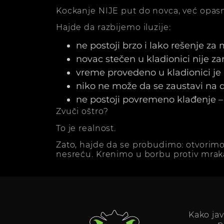
Kockanje NIJE put do novca, već opasn
Hajde da razbijemo iluzije:
ne postoji brzo i lako rešenje za
novac stečen u kladionici nije z
vreme provedeno u kladionici j
niko ne može da se zaustavi na dv
ne postoji povremeno klađenje – 
Zvuči oštro?
To je realnost.
Zato, hajde da se probudimo: otvorimo
nesreću. Krenimo u borbu protiv mrak
Kako ja