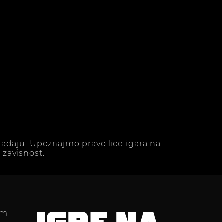
adaju. Upoznajmo pravo lice igara na
zavisnost.
im