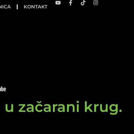
NICA
KONTAKT
e u začarani krug.