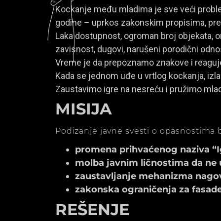
Kockanje među mladima je sve veći problem
godine – uprkos zakonskim propisima, prem
Laka dostupnost, ogroman broj objekata, onl
zavisnost, dugovi, narušeni porodični odno
Vreme je da prepoznamo znakove i reagu
Kada se jednom uđe u vrtlog kockanja, izla
Zaustavimo igre na nesreću i pružimo mla
MISIJA
Podizanje javne svesti o opasnostima b
promena prihvaćenog naziva “Igr
molba javnim ličnostima da ne 
zaustavljanje mehanizma nagov
zakonska ograničenja za fasade k
REŠENJE