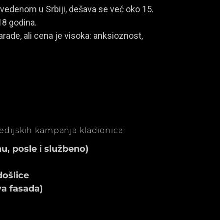
vedenom u Srbiji, dešava se već oko 15.
18 godina.
rade, ali cena je visoka: anksioznost,
medijskih kampanja kladionica:
, posle i službeno)
ošlice
va fasada)