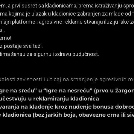
, a prvi susret sa kladionicama, prema istraživanju spro
a kojima je ulazak u kladionice zabranjen za mlađe od 
ajn platforme i agresivne reklame stvaraju iluziju lake za
si.
jemo!
z postaje sve teži.
dima šansu za sigurnu i zdravu budućnost.
olesti zavisnosti i uticaj na smanjenje agresivnih 
e na sreću” u “Igre na nesreću” (prvo u žargonu
učestvuju u reklamiranju kladionica
aranja na klađenje kroz nuđenje bonusa dobrod
ladionica (bez jarkih boja, obavezne crna ili si