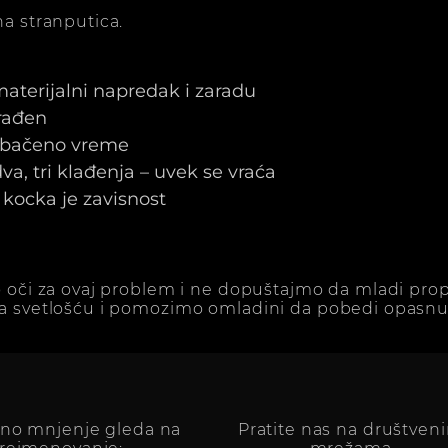
a stranputica.
 materijalni napredak i zaradu
arađen
e bačeno vreme
a, tri klađenja – uvek se vraća
kocka je zavisnost
 oči za ovaj problem i ne dopuštajmo da mladi prop
a svetlošću i pomozimo omladini da pobedi opasnu 
vno mnjenje gleda na
Pratite nas na društven