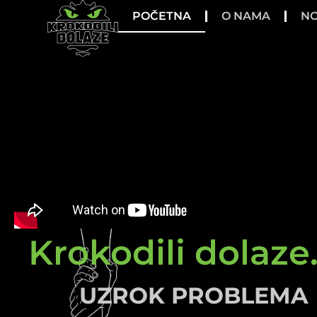
POČETNA
O NAMA
NO
Krokodili dolaze.
UZROK PROBLEMA