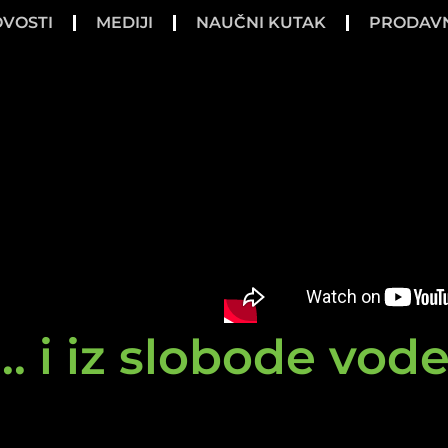
VOSTI
MEDIJI
NAUČNI KUTAK
PRODAV
.. i iz slobode vod