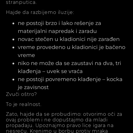
stranputica.
Hajde da razbijemo iluzije:
ne postoji brzo i lako rešenje za
materijalni napredak i zaradu
novac stečen u kladionici nije zarađen
vreme provedeno u kladionici je bačeno
vreme
niko ne može da se zaustavi na dva, tri
klađenja – uvek se vraća
ne postoji povremeno klađenje – kocka
je zavisnost
Zvuči oštro?
To je realnost.
Zato, hajde da se probudimo: otvorimo oči za
ovaj problem i ne dopuštajmo da mladi
propadaju. Upoznajmo pravo lice igara na
nesreću. Krenimo u borbu protiv mraka