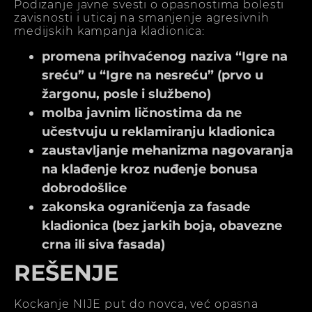
Podizanje javne svesti o opasnostima bolesti
zavisnosti i uticaj na smanjenje agresivnih
medijskih kampanja kladionica:
promena prihvaćenog naziva “Igre na
sreću” u “Igre na nesreću” (prvo u
žargonu, posle i službeno)
molba javnim ličnostima da ne
učestvuju u reklamiranju kladionica
zaustavljanje mehanizma nagovaranja
na klađenje kroz nuđenje bonusa
dobrodošlice
zakonska ograničenja za fasade
kladionica (bez jarkih boja, obavezne
crna ili siva fasada)
REŠENJE
Kockanje NIJE put do novca, već opasna