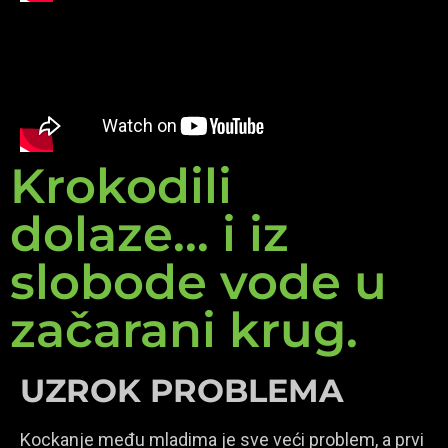
Krokodili
dolaze... i iz
slobode vode u
začarani krug.
UZROK PROBLEMA
Kockanje među mladima je sve veći problem, a prvi