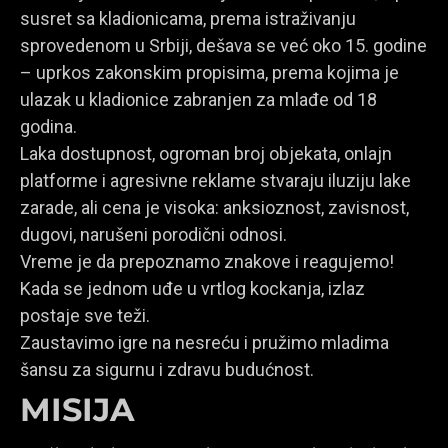
susret sa kladionicama, prema istraživanju
sprovedenom u Srbiji, dešava se već oko 15. godine
– uprkos zakonskim propisima, prema kojima je
ulazak u kladionice zabranjen za mlađe od 18
godina.
Laka dostupnost, ogroman broj objekata, onlajn
platforme i agresivne reklame stvaraju iluziju lake
zarade, ali cena je visoka: anksioznost, zavisnost,
dugovi, narušeni porodični odnosi.
Vreme je da prepoznamo znakove i reagujemo!
Kada se jednom uđe u vrtlog kockanja, izlaz
postaje sve teži.
Zaustavimo igre na nesreću i pružimo mladima
šansu za sigurnu i zdravu budućnost.
MISIJA