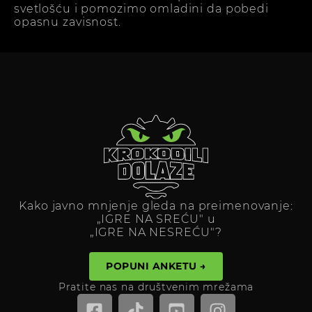
svetlošću i pomozimo omladini da pobedi
opasnu zavisnost.
Kako javno mnjenje gleda na preimenovanje:
„IGRE NA SREĆU" u
„IGRE NA NESREĆU"?
POPUNI ANKETU →
Pratite nas na društvenim mrežama