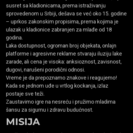
susret sa kladionicama, prema istraživanju
sprovedenom u Srbiji, dešava se već oko 15. godine
– uprkos zakonskim propisima, prema kojima je
ulazak u kladionice zabranjen za mlađe od 18
godina.
Laka dostupnost, ogroman broj objekata, onlajn
platforme i agresivne reklame stvaraju iluziju lake
zarade, ali cena je visoka: anksioznost, zavisnost,
dugovi, narušeni porodični odnosi.
Vreme je da prepoznamo znakove i reagujemo!
Kada se jednom uđe u vrtlog kockanja, izlaz
postaje sve teži.
Zaustavimo igre na nesreću i pružimo mladima
šansu za sigurnu i zdravu budućnost.
MISIJA