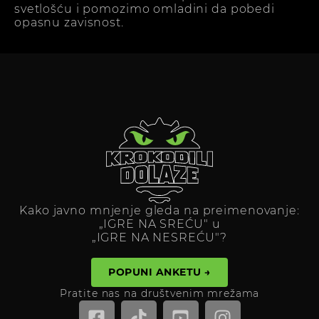
svetlošću i pomozimo omladini da pobedi
opasnu zavisnost.
Kako javno mnjenje gleda na preimenovanje:
„IGRE NA SREĆU" u
„IGRE NA NESREĆU"?
POPUNI ANKETU →
Pratite nas na društvenim mrežama