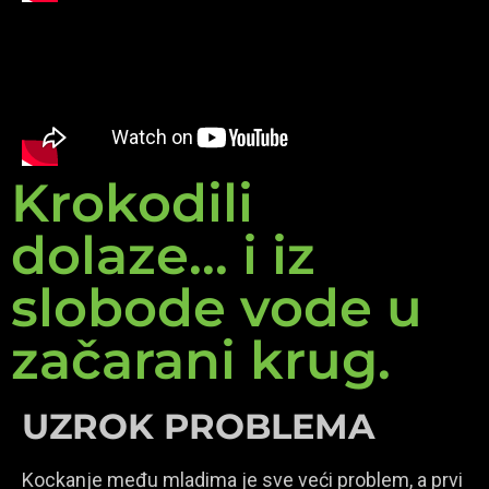
Krokodili
dolaze... i iz
slobode vode u
začarani krug.
UZROK PROBLEMA
Kockanje među mladima je sve veći problem, a prvi