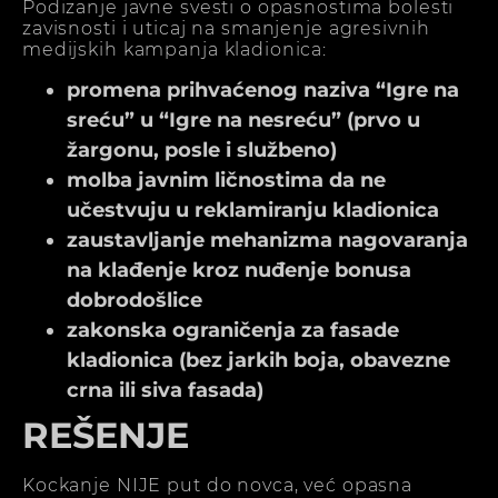
Podizanje javne svesti o opasnostima bolesti
zavisnosti i uticaj na smanjenje agresivnih
medijskih kampanja kladionica:
promena prihvaćenog naziva “Igre na
sreću” u “Igre na nesreću” (prvo u
žargonu, posle i službeno)
molba javnim ličnostima da ne
učestvuju u reklamiranju kladionica
zaustavljanje mehanizma nagovaranja
na klađenje kroz nuđenje bonusa
dobrodošlice
zakonska ograničenja za fasade
kladionica (bez jarkih boja, obavezne
crna ili siva fasada)
REŠENJE
Kockanje NIJE put do novca, već opasna