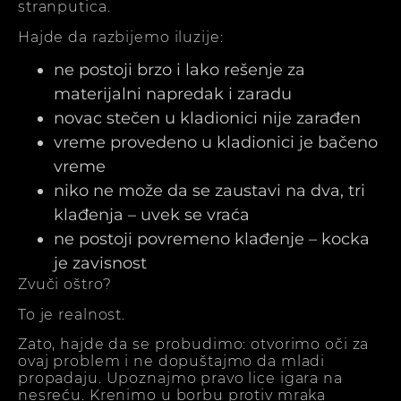
stranputica.
Hajde da razbijemo iluzije:
ne postoji brzo i lako rešenje za
materijalni napredak i zaradu
novac stečen u kladionici nije zarađen
vreme provedeno u kladionici je bačeno
vreme
niko ne može da se zaustavi na dva, tri
klađenja – uvek se vraća
ne postoji povremeno klađenje – kocka
je zavisnost
Zvuči oštro?
To je realnost.
Zato, hajde da se probudimo: otvorimo oči za
ovaj problem i ne dopuštajmo da mladi
propadaju. Upoznajmo pravo lice igara na
nesreću. Krenimo u borbu protiv mraka